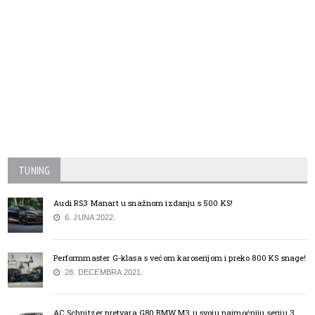
TUNING
Audi RS3 Manart u snažnom izdanju s 500 KS!
6. JUNA 2022.
Performmaster G-klasa s većom karoserijom i preko 800 KS snage!
28. DECEMBRA 2021.
AC Schnitzer pretvara G80 BMW M3 u svoju najmoćniju seriju 3