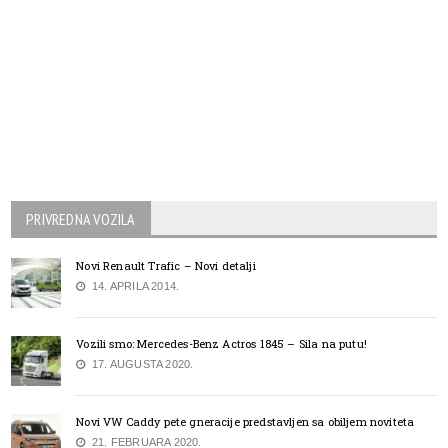
PRIVREDNA VOZILA
Novi Renault Trafic – Novi detalji
14. APRILA 2014.
Vozili smo: Mercedes-Benz Actros 1845 – Sila na putu!
17. AUGUSTA 2020.
Novi VW Caddy pete gneracije predstavljen sa obiljem noviteta
21. FEBRUARA 2020.