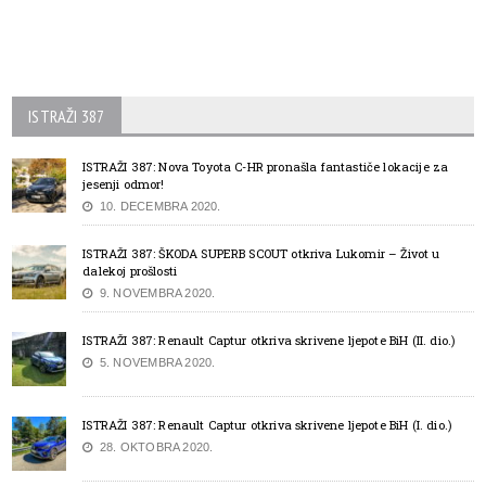
ISTRAŽI 387
ISTRAŽI 387: Nova Toyota C-HR pronašla fantastiče lokacije za
jesenji odmor!
10. DECEMBRA 2020.
ISTRAŽI 387: ŠKODA SUPERB SCOUT otkriva Lukomir – Život u
dalekoj prošlosti
9. NOVEMBRA 2020.
ISTRAŽI 387: Renault Captur otkriva skrivene ljepote BiH (II. dio.)
5. NOVEMBRA 2020.
ISTRAŽI 387: Renault Captur otkriva skrivene ljepote BiH (I. dio.)
28. OKTOBRA 2020.