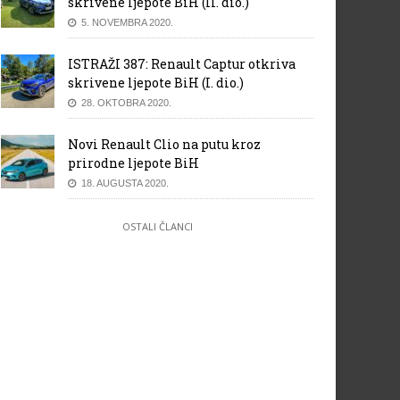
skrivene ljepote BiH (II. dio.)
5. NOVEMBRA 2020.
ISTRAŽI 387: Renault Captur otkriva
skrivene ljepote BiH (I. dio.)
28. OKTOBRA 2020.
Novi Renault Clio na putu kroz
prirodne ljepote BiH
18. AUGUSTA 2020.
OSTALI ČLANCI