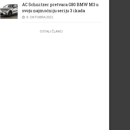
AC Schnitzer pretvara G80 BMW M3 u
svoju najmoćniju seriju 3 ikada
8. OKTOBRA 2021.
OSTALI ČLANCI