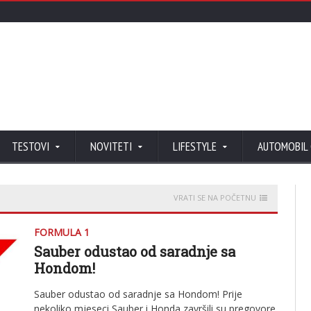
TESTOVI
NOVITETI
LIFESTYLE
AUTOMOBIL
VRATI SE NA POČETNU
FORMULA 1
Sauber odustao od saradnje sa
Hondom!
Sauber odustao od saradnje sa Hondom! Prije
nekoliko mjeseci Sauber i Honda završili su pregovore