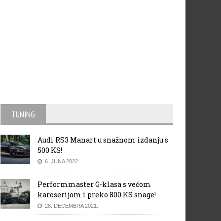
TUNING
Audi RS3 Manart u snažnom izdanju s
500 KS!
6. JUNA 2022.
Performmaster G-klasa s većom
karoserijom i preko 800 KS snage!
28. DECEMBRA 2021.