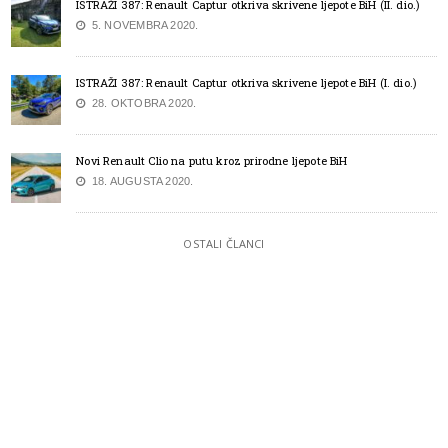
ISTRAŽI 387: Renault Captur otkriva skrivene ljepote BiH (II. dio.)
5. NOVEMBRA 2020.
ISTRAŽI 387: Renault Captur otkriva skrivene ljepote BiH (I. dio.)
28. OKTOBRA 2020.
Novi Renault Clio na putu kroz prirodne ljepote BiH
18. AUGUSTA 2020.
OSTALI ČLANCI