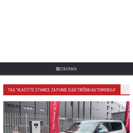
IZBORNIK
TAG "VLASTITE STANICE ZA PUNJE ELEKTRIČNIH AUTOMOBILA"