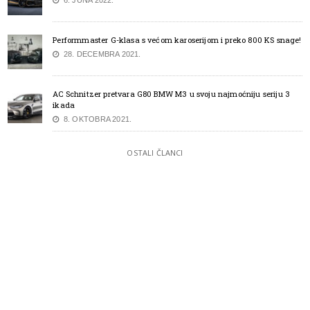
Performmaster G-klasa s većom karoserijom i preko 800 KS snage!
28. DECEMBRA 2021.
AC Schnitzer pretvara G80 BMW M3 u svoju najmoćniju seriju 3
ikada
8. OKTOBRA 2021.
OSTALI ČLANCI