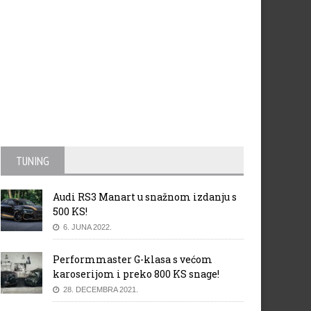
TUNING
Audi RS3 Manart u snažnom izdanju s
500 KS!
6. JUNA 2022.
Performmaster G-klasa s većom
karoserijom i preko 800 KS snage!
28. DECEMBRA 2021.