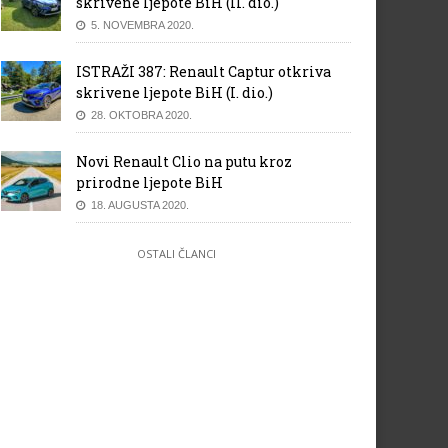
skrivene ljepote BiH (II. dio.)
5. NOVEMBRA 2020.
ISTRAŽI 387: Renault Captur otkriva
skrivene ljepote BiH (I. dio.)
28. OKTOBRA 2020.
Novi Renault Clio na putu kroz
prirodne ljepote BiH
18. AUGUSTA 2020.
OSTALI ČLANCI