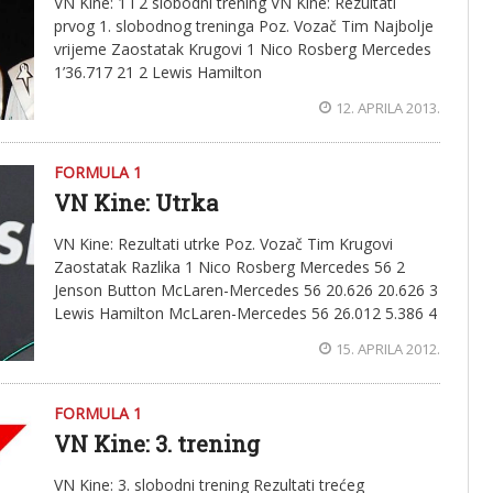
VN Kine: 1 i 2 slobodni trening VN Kine: Rezultati
prvog 1. slobodnog treninga Poz. Vozač Tim Najbolje
vrijeme Zaostatak Krugovi 1 Nico Rosberg Mercedes
1’36.717 21 2 Lewis Hamilton
12. APRILA 2013.
FORMULA 1
VN Kine: Utrka
VN Kine: Rezultati utrke Poz. Vozač Tim Krugovi
Zaostatak Razlika 1 Nico Rosberg Mercedes 56 2
Jenson Button McLaren-Mercedes 56 20.626 20.626 3
Lewis Hamilton McLaren-Mercedes 56 26.012 5.386 4
15. APRILA 2012.
FORMULA 1
VN Kine: 3. trening
VN Kine: 3. slobodni trening Rezultati trećeg