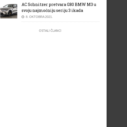
AC Schnitzer pretvara G80 BMW M3 u
svoju najmoćniju seriju 3 ikada
8. OKTOBRA 2021.
OSTALI ČLANCI