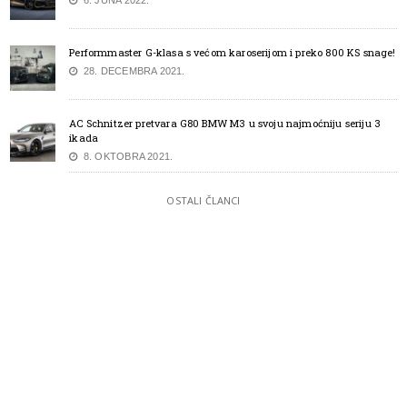
Performmaster G-klasa s većom karoserijom i preko 800 KS snage!
28. DECEMBRA 2021.
AC Schnitzer pretvara G80 BMW M3 u svoju najmoćniju seriju 3
ikada
8. OKTOBRA 2021.
OSTALI ČLANCI