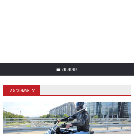
IZBORNIK
TAG "XDIAVEL S"