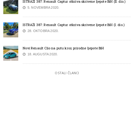
ISTRAŽI 387: Renault Captur otkriva skrivene ljepote BiH (II. dio.)
5. NOVEMBRA 2020.
ISTRAŽI 387: Renault Captur otkriva skrivene ljepote BiH (I. dio.)
28. OKTOBRA 2020.
Novi Renault Clio na putu kroz prirodne ljepote BiH
18. AUGUSTA 2020.
OSTALI ČLANCI