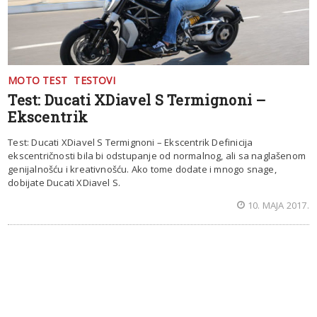
MOTO TEST
TESTOVI
Test: Ducati XDiavel S Termignoni –
Ekscentrik
Test: Ducati XDiavel S Termignoni – Ekscentrik Definicija
ekscentričnosti bila bi odstupanje od normalnog, ali sa naglašenom
genijalnošću i kreativnošću. Ako tome dodate i mnogo snage,
dobijate Ducati XDiavel S.
10. MAJA 2017.