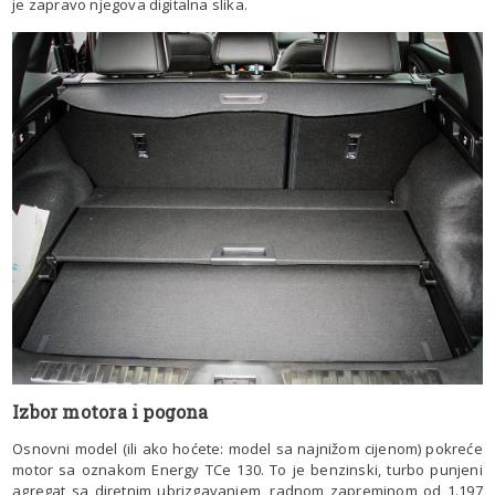
je zapravo njegova digitalna slika.
Izbor motora i pogona
Osnovni model (ili ako hoćete: model sa najnižom cijenom) pokreće
motor sa oznakom Energy TCe 130. To je benzinski, turbo punjeni
agregat sa diretnim ubrizgavanjem, radnom zapreminom od 1.197