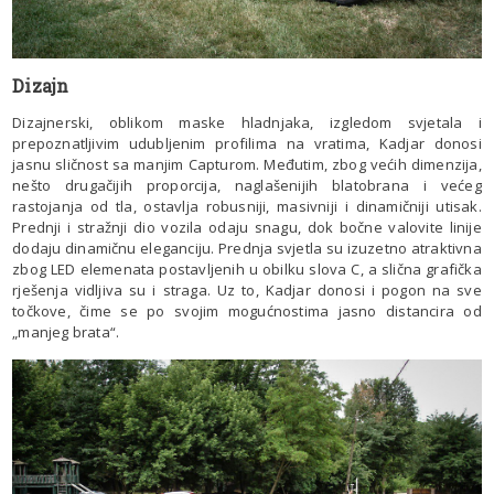
Dizajn
Dizajnerski, oblikom maske hladnjaka, izgledom svjetala i
prepoznatljivim udubljenim profilima na vratima, Kadjar donosi
jasnu sličnost sa manjim Capturom. Međutim, zbog većih dimenzija,
nešto drugačijih proporcija, naglašenijih blatobrana i većeg
rastojanja od tla, ostavlja robusniji, masivniji i dinamičniji utisak.
Prednji i stražnji dio vozila odaju snagu, dok bočne valovite linije
dodaju dinamičnu eleganciju. Prednja svjetla su izuzetno atraktivna
zbog LED elemenata postavljenih u obilku slova C, a slična grafička
rješenja vidljiva su i straga. Uz to, Kadjar donosi i pogon na sve
točkove, čime se po svojim mogućnostima jasno distancira od
„manjeg brata“.