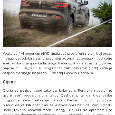
Vozila sa 4×4 pogonom (4WD) imaju već provjereni sistem koji pruža
mogućnost odabira samo prednjeg pogona, automatski mod (gdje
elektronika ocjenjuje kada snagu treba uptiti i na stražnje točkove,
najviše do 50%), a tu je i mogućnost „zaključavanja“ (Lock), kada je
raspodjela snage na prednju i stražnju osovinu jednaka.
Cijene
Cijene su pozicionirane tako da, kako se u Renaultu nadaju, ne
„poremete“ prodaju sibilantskog Qashqaija, te da kroz velike
mogućnosti individualizacije, ostave i Kadjaru dovoljno prostora,
budući da će biti dostupan sa 4 nivoa opreme: Life, Zen, XMod i
Bose. Tako bi osnovni model Energy TCe 130, sa opremom Life
trebao biti dostupan po cijeni od oko 17.590 eura, dok bi najskuplji