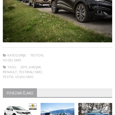
KATEGORIJE:
TESTOVI
,
VOZILI SMO
TAGS:
2015
,
KADJAR
,
RENAULT
,
TESTIRALI SMO
,
TESTVI
,
VOZILI SMO
POVEZANI ČLANCI