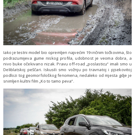
Iako je testni model bio opremljen najvećim 19-inčnim točkovima, što
podrazumijeva gume niskog profila, udobnost je veoma dobra, a
nivo buke očekivano nizak. Pravu off-road „poslasticu“ imali smo u
Deliblatskoj peščari. Iskusili smo vožnju po travnatoj i pjsekovitoj
podlozi tog geomorfološkog fenomena, nedaleko od mjesta gdje je
snimljen kultni film „Ko to tamo peva“.