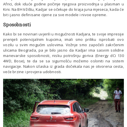
Africi, dok iduće godine počinje njegova proizvodnja u plasman u
Kini. Na BH tržištu, Kadjar se očekuje do kraja juna mjeseca, kada će
bit i jasno definisane cijene za sve modele i nivoe opreme.
Sposobnosti
Kako bi se novinari uvjerili u mogućnosti Kadjara, te svoje impresije
prenijeli potencijalnim kupcima, imali smo priliku isprobati ovo
vozilu u svim mogućim uslovima. Vožnje smo započeli zakrčenim
ulicama Beograda, pa je bilo jasno da Kadjar ima sasvim solidne
manevarske sposobnosti, nisku potrošnju goriva (Energy dCi 130
4WD, Bose), te da se sa sigurnošću možemo osloniti na sistem
navigacije. Nakon izlaska iz grada dočekala nas je otvorena cesta,
veće brzine i provjera udobnosti.