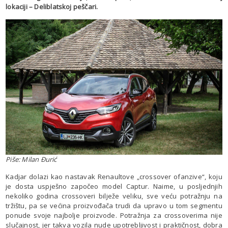
lokaciji – Deliblatskoj peščari.
Piše: Milan Đurić
Kadjar dolazi kao nastavak Renaultove „crossover ofanzive“, koju
je dosta uspješno započeo model Captur. Naime, u posljednjih
nekoliko godina crossoveri bilježe veliku, sve veću potražnju na
tržištu, pa se većina proizvođača trudi da upravo u tom segmentu
ponude svoje najbolje proizvode. Potražnja za crossoverima nije
slučajnost, jer takva vozila nude upotrebljivost i praktičnost, dobra