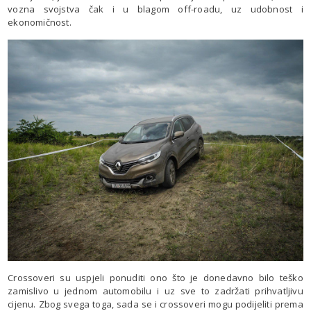
vozna svojstva čak i u blagom off-roadu, uz udobnost i
ekonomičnost.
Crossoveri su uspjeli ponuditi ono što je donedavno bilo teško
zamislivo u jednom automobilu i uz sve to zadržati prihvatljivu
cijenu. Zbog svega toga, sada se i crossoveri mogu podijeliti prema