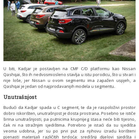
U biti, Kadjar je postavljen na CMF C/D platformu kao Nissan
Qashqai, što ih nedvosmiosleno stavlja u istu porodicu, što u stvari i
nije loše, jer Nissan u ovom segmentu ima zapažen uspjeh, a
Qashqai je jedan od najprodavanijih modela u segmentu.
Unutrašnjost
Budući da Kadjar spada u C segment, te da je raspoloživi prostor
dobro iskorišten, unutrašnjost je dosta prostrana. Posebno se ističe
širina unutrašnjosti, pa putnicima krupnijeg stasa neće biti tijesno,
čak ni na stražnjim sjedištima. Potrebno je istaći da su sjedišta
veoma udobna, jer su po prvi put za njihovu izradu korišteni
pjenasti materijali različitih tvrdoća: središnji dijelovi sjedišta i