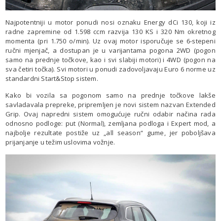
Najpotentniji u motor ponudi nosi oznaku Energy dCi 130, koji iz
radne zapremine od 1.598 ccm razvija 130 KS i 320 Nm okretnog
momenta (pri 1.750 o/min). Uz ovaj motor isporučuje se 6-stepeni
ručni mjenjač, a dostupan je u varijantama pogona 2WD (pogon
samo na prednje točkove, kao i svi slabiji motori) i 4WD (pogon na
sva četiri točka). Svi motori u ponudi zadovoljavaju Euro 6 norme uz
standardni Start&Stop sistem.
Kako bi vozila sa pogonom samo na prednje točkove lakše
savladavala prepreke, pripremljen je novi sistem nazvan Extended
Grip. Ovaj napredni sistem omogućuje ručni odabir načina rada
odnosno podloge: put (Normal), zemljana podloga i Expert mod, a
najbolje rezultate postiže uz „all season“ gume, jer poboljšava
prijanjanje u težim uslovima vožnje.