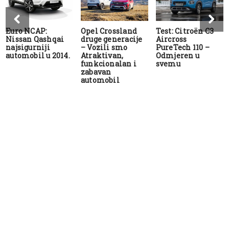
Euro NCAP:
Opel Crossland
Test: Citroën C3
Nissan Qashqai
druge generacije
Aircross
najsigurniji
– Vozili smo
PureTech 110 –
automobil u 2014.
Atraktivan,
Odmjeren u
funkcionalan i
svemu
zabavan
automobil