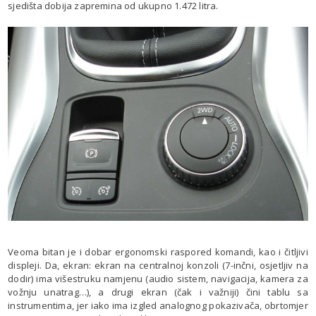
sjedišta dobija zapremina od ukupno 1.472 litra.
Veoma bitan je i dobar ergonomski raspored komandi, kao i čitljivi
displeji. Da, ekran: ekran na centralnoj konzoli (7-inčni, osjetljiv na
dodir) ima višestruku namjenu (audio sistem, navigacija, kamera za
vožnju unatrag…), a drugi ekran (čak i važniji) čini tablu sa
instrumentima, jer iako ima izgled analognog pokazivača, obrtomjer