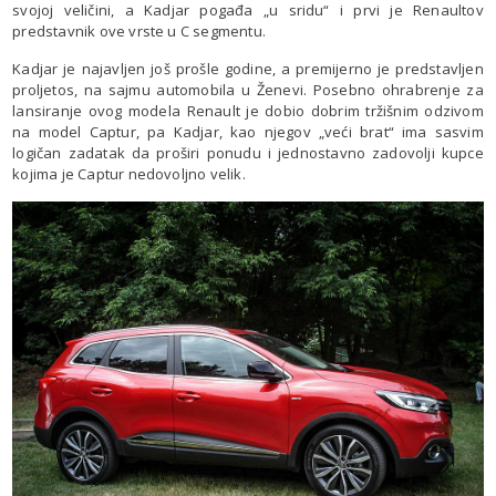
svojoj veličini, a Kadjar pogađa „u sridu“ i prvi je Renaultov
predstavnik ove vrste u C segmentu.
Kadjar je najavljen još prošle godine, a premijerno je predstavljen
proljetos, na sajmu automobila u Ženevi. Posebno ohrabrenje za
lansiranje ovog modela Renault je dobio dobrim tržišnim odzivom
na model Captur, pa Kadjar, kao njegov „veći brat“ ima sasvim
logičan zadatak da proširi ponudu i jednostavno zadovolji kupce
kojima je Captur nedovoljno velik.