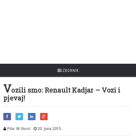
IZBORNIK
V
ozili smo: Renault Kadjar – Vozi i
pjevaj!
Piše: M. Đurić
,
20. Juna 2015.