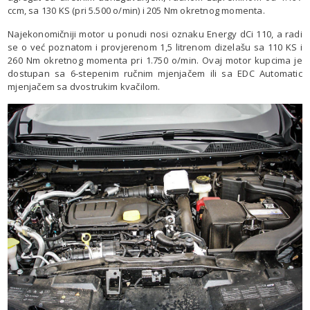
ccm, sa 130 KS (pri 5.500 o/min) i 205 Nm okretnog momenta.
Najekonomičniji motor u ponudi nosi oznaku Energy dCi 110, a radi
se o već poznatom i provjerenom 1,5 litrenom dizelašu sa 110 KS i
260 Nm okretnog momenta pri 1.750 o/min. Ovaj motor kupcima je
dostupan sa 6-stepenim ručnim mjenjačem ili sa EDC Automatic
mjenjačem sa dvostrukim kvačilom.