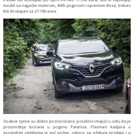
model sa najjačim motorom, 4WD pogonom i opremom Bose, trebao
biti dostupan za 27.190 eura.
Ovakve cijene su dobro pozicionirane, posebno imajući u vidu da je
proizvodnja locirana u pogonu Palencia. Plasman Kadjara u
evropskim zemljama je već počeo, uskoro se očekuje prodaja i u