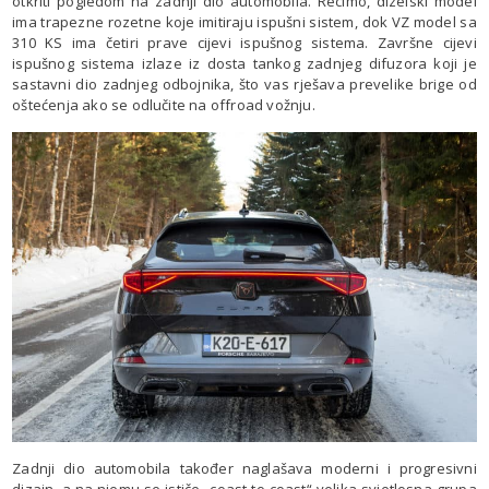
otkriti pogledom na zadnji dio automobila. Recimo, dizelski model
ima trapezne rozetne koje imitiraju ispušni sistem, dok VZ model sa
310 KS ima četiri prave cijevi ispušnog sistema. Završne cijevi
ispušnog sistema izlaze iz dosta tankog zadnjeg difuzora koji je
sastavni dio zadnjeg odbojnika, što vas rješava prevelike brige od
oštećenja ako se odlučite na offroad vožnju.
Zadnji dio automobila također naglašava moderni i progresivni