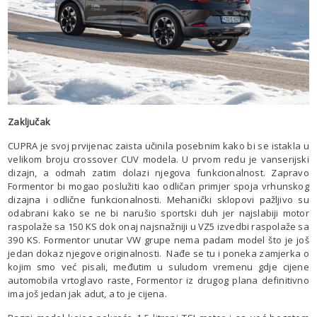
Zaključak
CUPRA je svoj prvijenac zaista učinila posebnim kako bi se istakla u
velikom broju crossover CUV modela. U prvom redu je vanserijski
dizajn, a odmah zatim dolazi njegova funkcionalnost. Zapravo
Formentor bi mogao poslužiti kao odličan primjer spoja vrhunskog
dizajna i odlične funkcionalnosti. Mehanički sklopovi pažljivo su
odabrani kako se ne bi narušio sportski duh jer najslabiji motor
raspolaže sa 150 KS dok onaj najsnažniji u VZ5 izvedbi raspolaže sa
390 KS. Formentor unutar VW grupe nema padam model što je još
jedan dokaz njegove originalnosti. Nađe se tu i poneka zamjerka o
kojim smo već pisali, međutim u suludom vremenu gdje cijene
automobila vrtoglavo raste, Formentor iz drugog plana definitivno
ima još jedan jak adut, a to je cijena.