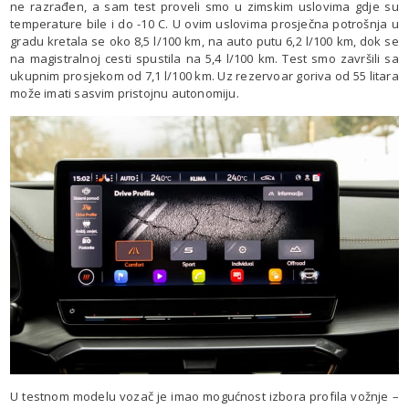
ne razrađen, a sam test proveli smo u zimskim uslovima gdje su
temperature bile i do -10 C. U ovim uslovima prosječna potrošnja u
gradu kretala se oko 8,5 l/100 km, na auto putu 6,2 l/100 km, dok se
na magistralnoj cesti spustila na 5,4 l/100 km. Test smo završili sa
ukupnim prosjekom od 7,1 l/100 km. Uz rezervoar goriva od 55 litara
može imati sasvim pristojnu autonomiju.
U testnom modelu vozač je imao mogućnost izbora profila vožnje –