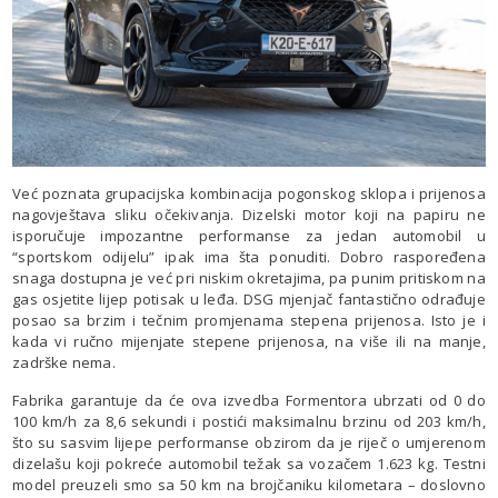
Već poznata grupacijska kombinacija pogonskog sklopa i prijenosa
nagovještava sliku očekivanja. Dizelski motor koji na papiru ne
isporučuje impozantne performanse za jedan automobil u
“sportskom odijelu” ipak ima šta ponuditi. Dobro raspoređena
snaga dostupna je već pri niskim okretajima, pa punim pritiskom na
gas osjetite lijep potisak u leđa. DSG mjenjač fantastično odrađuje
posao sa brzim i tečnim promjenama stepena prijenosa. Isto je i
kada vi ručno mijenjate stepene prijenosa, na više ili na manje,
zadrške nema.
Fabrika garantuje da će ova izvedba Formentora ubrzati od 0 do
100 km/h za 8,6 sekundi i postići maksimalnu brzinu od 203 km/h,
što su sasvim lijepe performanse obzirom da je riječ o umjerenom
dizelašu koji pokreće automobil težak sa vozačem 1.623 kg. Testni
model preuzeli smo sa 50 km na brojčaniku kilometara – doslovno