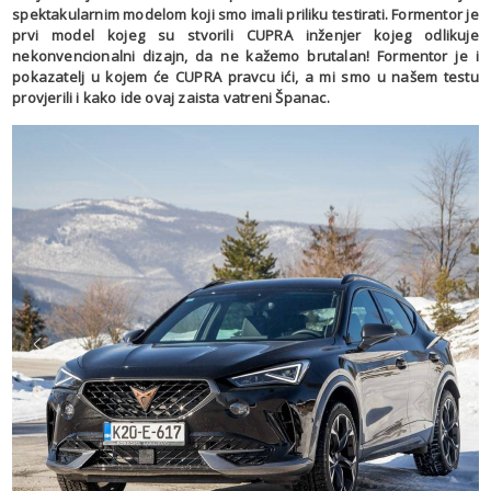
spektakularnim modelom koji smo imali priliku testirati. Formentor je
prvi model kojeg su stvorili CUPRA inženjer kojeg odlikuje
nekonvencionalni dizajn, da ne kažemo brutalan! Formentor je i
pokazatelj u kojem će CUPRA pravcu ići, a mi smo u našem testu
provjerili i kako ide ovaj zaista vatreni Španac.