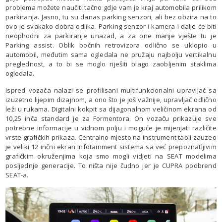
problema možete naučiti tačno gdje vam je kraj automobila prilikom
parkiranja. Jasno, tu su danas parking senzori, ali bez obzira na to
ovo je svakako dobra odlika. Parking senzor i kamera i dalje će biti
neophodni za parkiranje unazad, a za one manje vješte tu je
Parking assist. Oblik bočnih retrovizora odlično se uklopio u
automobil, međutim sama ogledala ne pružaju najbolju vertikalnu
preglednost, a to bi se moglo riješiti blago zaobljenim staklima
ogledala.
Ispred vozača nalazi se profilisani multifunkcionalni upravljač sa
izuzetno lijepim dizajnom, a ono što je još važnije, upravljač odlično
leži u rukama. Digitalni kokpit sa dijagonalnom veličinom ekrana od
10,25 inča standard je za Formentora. On vozaču prikazuje sve
potrebne informacije u vidnom polju i moguće je mijenjati različite
vrste grafičkih prikaza. Centralno mjesto na instrument tabli zauzeo
je veliki 12 inčni ekran Infotainment sistema sa već prepoznatljivim
grafičkim okruženjima koja smo mogli vidjeti na SEAT modelima
posljednje generacije. To ništa nije čudno jer je CUPRA podbrend
SEAT-a.