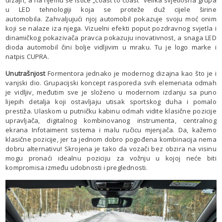
dizajn, a na njemu se ističe „coast to coast“ velika svjetlosna grupa
u LED tehnologiji koja se proteže duž cijele širine
automobila. Zahvaljujući njoj automobil pokazuje svoju moć onim
koji se nalaze iza njega. Vizuelni efekti poput pozdravnog svjetla i
dinamičkog pokazivača pravca pokazuju inovativnost, a snaga LED
dioda automobil čini bolje vidljivim u mraku. Tu je logo marke i
natpis CUPRA.
Unutrašnjost
Formentora jednako je modernog dizajna kao što je i
vanjski dio. Grupacijski koncept rasporeda svih elemenata odmah
je vidljiv, međutim sve je složeno u modernom izdanju sa puno
lijepih detalja koji ostavljaju utisak sportskog duha i pomalo
prestiža. Ulaskom u putničku kabinu odmah vidite klasične pozicije
upravljača, digitalnog kombinovanog instrumenta, centralnog
ekrana Infotaiment sistema i malu ručicu mjenjača. Da, kažemo
klasične pozicije, jer ta jednom dobro pogođena kombinacija nema
dobru alternativu! Skrojena je tako da vozači bez obzira na visinu
mogu pronaći idealnu poziciju za vožnju u kojoj neće biti
kompromisa između udobnosti i preglednosti.