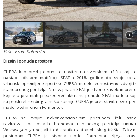
Piše: Emir Kalender
.
Dizajn i ponuda prostora
CUPRA kao bred potpuni je novitet na svjetskom tržištu koji je
nastao odlukom matičnog SEAT-a 2018. godine da svoje tada
vrhunski opremljene sportske CUPRA modele jednostavno izdvoji iz
standardnog portfelja. Na ovaj način SEAT je stvorio zaseban brend
koji je u prvi mah preuzeo već aktuelnu ponudu SEAT modela koji
su prošli rebrending, a nešto kasnije CUPRA je predstavila i svoj prvi
model pod imenom Formentor.
CUPRA se svojim nekonvencionalnim pristupom želi jasno
razlikovati od ostalih brendova i njihovog portfelja unutar
Volkswagen grupe, ali i od ostatka automobilskog tržišta. Takvim
pristupom CUPRA je stvorila model Formentor. Njega krasi