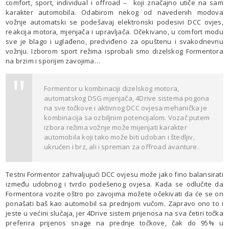
comfort, sport, individual i offroad – koji značajno utiče na sam
karakter automobila. Odabirom nekog od navedenih modova
vožnje automatski se podešavaj elektronski podesivi DCC ovjes,
reakcija motora, mjenjača i upravljača. Očekivano, u comfort modu
sve je blago i uglađeno, predviđeno za opuštenu i svakodnevnu
vožnju. Izborom sport režima isprobali smo dizelskog Formentora
na brzim i sporijim zavojima…
Formentor u kombinaciji dizelskog motora,
automatskog DSG mjenjača, 4Drive sistema pogona
na sve točkove i aktivnog DCC ovjesa mehanička je
kombinacija sa ozbiljnim potencijalom. Vozač putem
izbora režima vožnje može mijenjati karakter
automobila koji tako može biti udoban i štedljiv,
ukrućen i brz, ali i spreman za offroad avanture.
Testni Formentor zahvaljujući DCC ovjesu može jako fino balansirati
između udobnog i tvrdo podešenog ovjesa. Kada se odlučite da
Formentora vozite oštro po zavojima možete očekivati da će se on
ponašati baš kao automobil sa prednjom vučom. Zapravo ono to i
jeste u većini slučaja, jer 4Drive sistem prijenosa na sva četiri točka
preferira prijenos snage na prednje točkove, čak do 95% u