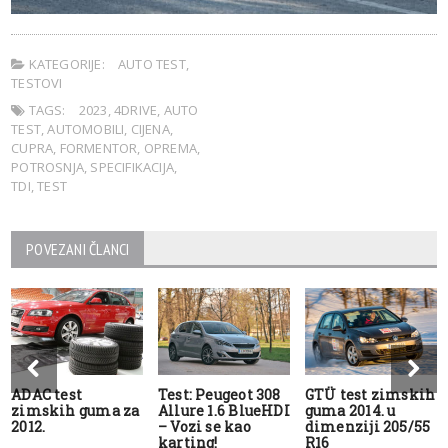
KATEGORIJE:
AUTO TEST
,
TESTOVI
TAGS:
2023
,
4DRIVE
,
AUTO
TEST
,
AUTOMOBILI
,
CIJENA
,
CUPRA
,
FORMENTOR
,
OPREMA
,
POTROSNJA
,
SPECIFIKACIJA
,
TDI
,
TEST
POVEZANI ČLANCI
ADAC test
Test: Peugeot 308
GTÜ test zimskih
zimskih guma za
Allure 1.6 BlueHDI
guma 2014. u
2012.
– Vozi se kao
dimenziji 205/55
karting!
R16