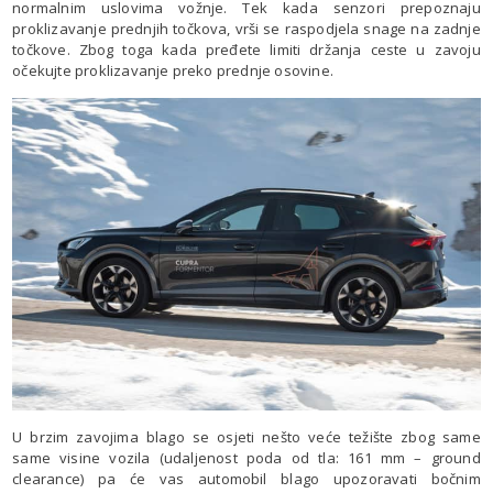
normalnim uslovima vožnje. Tek kada senzori prepoznaju
proklizavanje prednjih točkova, vrši se raspodjela snage na zadnje
točkove. Zbog toga kada pređete limiti držanja ceste u zavoju
očekujte proklizavanje preko prednje osovine.
U brzim zavojima blago se osjeti nešto veće težište zbog same
same visine vozila (udaljenost poda od tla: 161 mm – ground
clearance) pa će vas automobil blago upozoravati bočnim