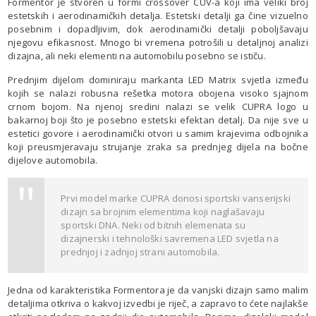
Formentor je stvoren u formi crossover CUV-a koji ima veliki broj
estetskih i aerodinamičkih detalja. Estetski detalji ga čine vizuelno
posebnim i dopadljivim, dok aerodinamički detalji poboljšavaju
njegovu efikasnost. Mnogo bi vremena potrošili u detaljnoj analizi
dizajna, ali neki elementi na automobilu posebno se ističu.
Prednjim dijelom dominiraju markanta LED Matrix svjetla između
kojih se nalazi robusna rešetka motora obojena visoko sjajnom
crnom bojom. Na njenoj sredini nalazi se velik CUPRA logo u
bakarnoj boji što je posebno estetski efektan detalj. Da nije sve u
estetici govore i aerodinamički otvori u samim krajevima odbojnika
koji preusmjeravaju strujanje zraka sa prednjeg dijela na bočne
dijelove automobila.
Prvi model marke CUPRA donosi sportski vanserijski
dizajn sa brojnim elementima koji naglašavaju
sportski DNA. Neki od bitnih elemenata su
dizajnerski i tehnološki savremena LED svjetla na
prednjoj i zadnjoj strani automobila.
Jedna od karakteristika Formentora je da vanjski dizajn samo malim
detaljima otkriva o kakvoj izvedbi je riječ, a zapravo to ćete najlakše