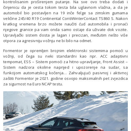
kontrolisanim proširenjem putanje. Na sve ovo treba dodati i
činjenicu da je cesta tokom testa bila uglavnom vlažna, a da je
automobil bio postavljen na 19 inče felge sa zimskim gumama
veličine 245/40 R19 Continental ContiWinterContact TS860 S. Nakon
kratkog vremena brzo možete naučiti ćud automobila i pronaći
njegove granice pa vam onda samo ostaje da uživate dok vozite.
Upravljački sistem dosta je lagan i precizan, međutim nešto više
otpora za agresivniju vožnju ne bi bilo na odmet.
Formentor je opremljen brojnim elektronski sistemima pomoći u
vožnji, od čega su neki standardni kao npr. ACC adaptivni
tempomat, ESS – Sistem pomoći za hitno upravljanje, Front Assist –
Sistem nadzora okoline naprijed i upozorenje na sudar, sa
funkcijom automatskog kočenja… Zahvaljujući pasivnoj i aktivnoj
zaštiti Formentor je 2021. godine osvojio maksimalnih pet zvjezdica
za sigurnost na Euro NCAP testu.