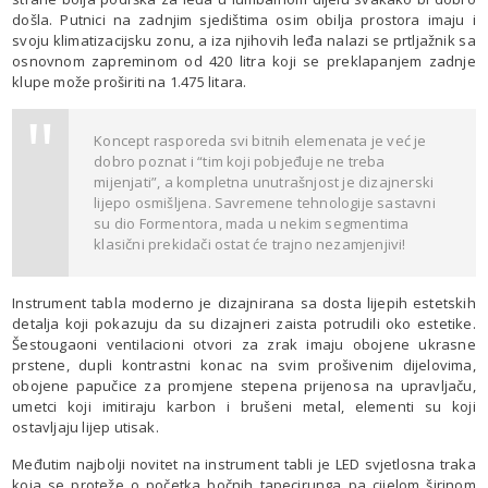
došla. Putnici na zadnjim sjedištima osim obilja prostora imaju i
svoju klimatizacijsku zonu, a iza njihovih leđa nalazi se prtljažnik sa
osnovnom zapreminom od 420 litra koji se preklapanjem zadnje
klupe može proširiti na 1.475 litara.
Koncept rasporeda svi bitnih elemenata je već je
dobro poznat i “tim koji pobjeđuje ne treba
mijenjati”, a kompletna unutrašnjost je dizajnerski
lijepo osmišljena. Savremene tehnologije sastavni
su dio Formentora, mada u nekim segmentima
klasični prekidači ostat će trajno nezamjenjivi!
Instrument tabla moderno je dizajnirana sa dosta lijepih estetskih
detalja koji pokazuju da su dizajneri zaista potrudili oko estetike.
Šestougaoni ventilacioni otvori za zrak imaju obojene ukrasne
prstene, dupli kontrastni konac na svim prošivenim dijelovima,
obojene papučice za promjene stepena prijenosa na upravljaču,
umetci koji imitiraju karbon i brušeni metal, elementi su koji
ostavljaju lijep utisak.
Međutim najbolji novitet na instrument tabli je LED svjetlosna traka
koja se proteže o početka bočnih tapecirunga pa cijelom širinom