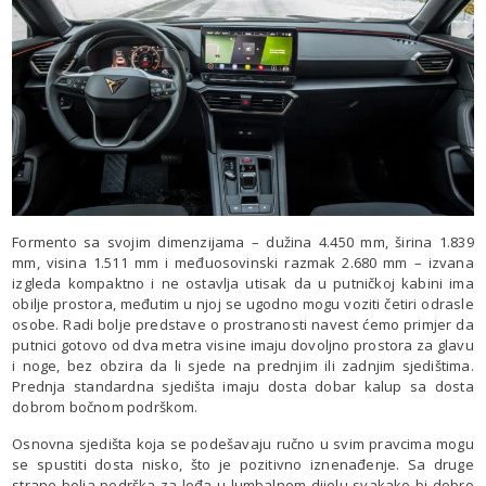
Formento sa svojim dimenzijama – dužina 4.450 mm, širina 1.839
mm, visina 1.511 mm i međuosovinski razmak 2.680 mm – izvana
izgleda kompaktno i ne ostavlja utisak da u putničkoj kabini ima
obilje prostora, međutim u njoj se ugodno mogu voziti četiri odrasle
osobe. Radi bolje predstave o prostranosti navest ćemo primjer da
putnici gotovo od dva metra visine imaju dovoljno prostora za glavu
i noge, bez obzira da li sjede na prednjim ili zadnjim sjedištima.
Prednja standardna sjedišta imaju dosta dobar kalup sa dosta
dobrom bočnom podrškom.
Osnovna sjedišta koja se podešavaju ručno u svim pravcima mogu
se spustiti dosta nisko, što je pozitivno iznenađenje. Sa druge
strane bolja podrška za leđa u lumbalnom dijelu svakako bi dobro