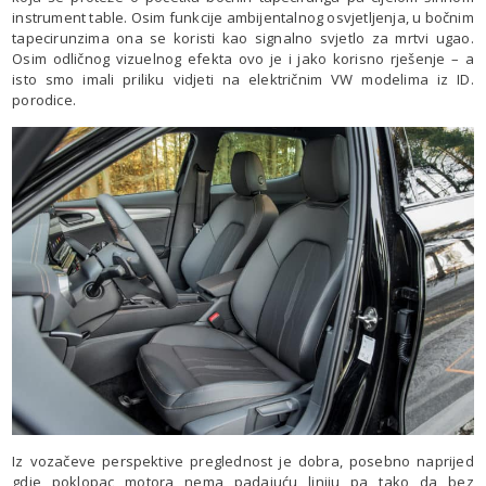
instrument table. Osim funkcije ambijentalnog osvjetljenja, u bočnim
tapecirunzima ona se koristi kao signalno svjetlo za mrtvi ugao.
Osim odličnog vizuelnog efekta ovo je i jako korisno rješenje – a
isto smo imali priliku vidjeti na električnim VW modelima iz ID.
porodice.
Iz vozačeve perspektive preglednost je dobra, posebno naprijed
gdje poklopac motora nema padajuću liniju pa tako da bez