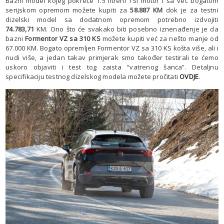
Bazni model kojeg pokreće 1.5 litreni TSI motor i sa već bogatom
serijskom opremom možete kupiti za
58.887 KM
dok je za testni
dizelski model sa dodatnom opremom potrebno izdvojiti
74.783,71
KM. Ono što će svakako biti posebno iznenađenje je da
bazni
Formentor VZ sa 310 KS
možete kupiti već za nešto manje od
67.000 KM. Bogato opremljen Formentor VZ sa 310 KS košta više, ali i
nudi više, a jedan takav primjerak smo također testirali te ćemo
uskoro objaviti i test tog zaista “vatrenog šanca”. Detaljnu
specifikaciju testnog dizelskog modela možete pročitati
OVDJE
.