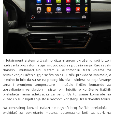
Infotainment sistem u živahno dizajniranom okruženju radi brzo i
nudi veliki broj informacija i mogućnosti za podešavanja. Kao i svaki
današnji multimedijalni sistem u automobilu traži vrijeme za
privikavanje i učenje gdje se šta nalazi. Fizički prekidača ima malo, a
idealno bi bilo da su se na poziciji klizača – slidera za pojačavanje
tona i promjenu temperature – našale fizičke komande za
upravljanjem ventilacionim sistemom. Intuitivno korištenje fizičkih
prekidača nema adekvatnu zamjenu! Uz to, same komande na
klizaču nisu osvjetljenje što u noćnom korištenju traži dodatni fokus.
Na centralnoj konzoli nalazi se najveći broj fizičkih prekidača –
prekidač za pokretanje motora, automatska kočnica, parkirna