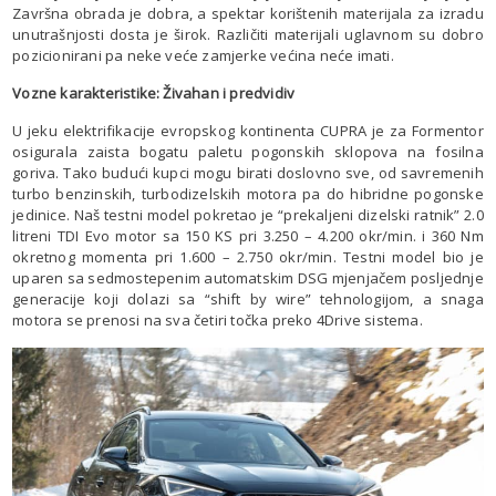
Završna obrada je dobra, a spektar korištenih materijala za izradu
unutrašnjosti dosta je širok. Različiti materijali uglavnom su dobro
pozicionirani pa neke veće zamjerke većina neće imati.
Vozne karakteristike: Živahan i predvidiv
U jeku elektrifikacije evropskog kontinenta CUPRA je za Formentor
osigurala zaista bogatu paletu pogonskih sklopova na fosilna
goriva. Tako budući kupci mogu birati doslovno sve, od savremenih
turbo benzinskih, turbodizelskih motora pa do hibridne pogonske
jedinice. Naš testni model pokretao je “prekaljeni dizelski ratnik” 2.0
litreni TDI Evo motor sa 150 KS pri 3.250 – 4.200 okr/min. i 360 Nm
okretnog momenta pri 1.600 – 2.750 okr/min. Testni model bio je
uparen sa sedmostepenim automatskim DSG mjenjačem posljednje
generacije koji dolazi sa “shift by wire” tehnologijom, a snaga
motora se prenosi na sva četiri točka preko 4Drive sistema.