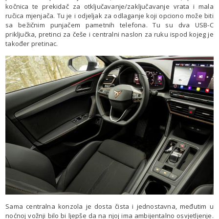
kočnica te prekidač za otključavanje/zaključavanje vrata i mala
ručica mjenjača. Tu je i odjeljak za odlaganje koji opciono može biti
sa bežičnim punjačem pametnih telefona. Tu su dva USB-C
priključka, pretinci za češe i centralni naslon za ruku ispod kojeg je
također pretinac.
Sama centralna konzola je dosta čista i jednostavna, međutim u
noćnoj vožnji bilo bi ljepše da na njoj ima ambijentalno osvjetljenje.