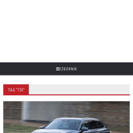
IZBORNIK
TAG "TDI"