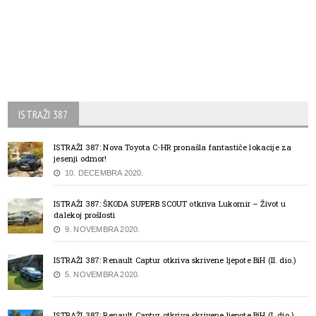
ISTRAŽI 387
ISTRAŽI 387: Nova Toyota C-HR pronašla fantastiče lokacije za
jesenji odmor!
10. DECEMBRA 2020.
ISTRAŽI 387: ŠKODA SUPERB SCOUT otkriva Lukomir – Život u
dalekoj prošlosti
9. NOVEMBRA 2020.
ISTRAŽI 387: Renault Captur otkriva skrivene ljepote BiH (II. dio.)
5. NOVEMBRA 2020.
ISTRAŽI 387: Renault Captur otkriva skrivene ljepote BiH (I. dio.)