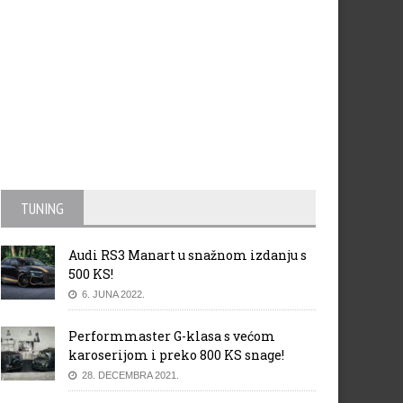
TUNING
Audi RS3 Manart u snažnom izdanju s
500 KS!
6. JUNA 2022.
Performmaster G-klasa s većom
karoserijom i preko 800 KS snage!
28. DECEMBRA 2021.