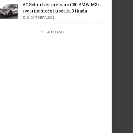
AC Schnitzer pretvara G80 BMW M3 u
svoju najmoćniju seriju 3 ikada
8. OKTOBRA 2021.
OSTALI ČLANCI