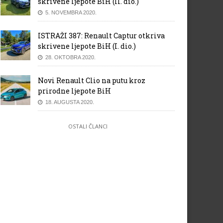
skrivene ljepote BiH (II. dio.)
5. NOVEMBRA 2020.
ISTRAŽI 387: Renault Captur otkriva
skrivene ljepote BiH (I. dio.)
28. OKTOBRA 2020.
Novi Renault Clio na putu kroz
prirodne ljepote BiH
18. AUGUSTA 2020.
OSTALI ČLANCI