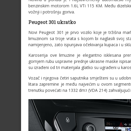
benzinskim motorom 1.6L VTi 115 KM. Među dizelsk
vožnji i potrošnju goriva.
Peugeot 301 ukratko
Novi Peugeot 301 je prvo vozilo koje je tržišna mar
limuzinom sa troje vrata s kojom bi naglasili svoj s
namijenjeno, zato ispunjava očekivanja kupaca i u skla
Karoserija ove limuzine je elegantno isklesana pr
gornjem rubu uspravne prednje ukrasne maske ispisano 
su izrađeni od tri materijala glatko su ugrađeni u karos
Vozač i njegova četiri saputnika smješteni su u udob
litara zapremine je među najvećim u ovom segmentu.
trenutku povećati na 1332 dm
(VDA 214) zahvaljujući 
3