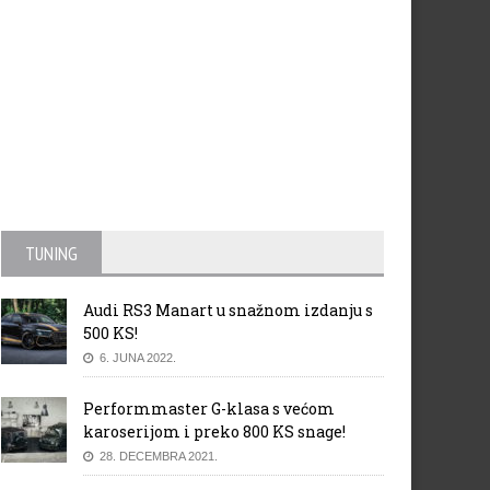
TUNING
Audi RS3 Manart u snažnom izdanju s
500 KS!
6. JUNA 2022.
Performmaster G-klasa s većom
karoserijom i preko 800 KS snage!
28. DECEMBRA 2021.