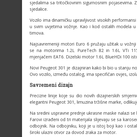
sjedalima sa tritočkovnim sigurnosnim pojasevima. Za
sjedalice.
Vozilo ima dinamičku upravljivost visokih performans
u svim uvjetima vožnje. Kao i kod ostalih modela u p
timova.
Najsavremeniji motori Euro 6 pružaju užitak u vožnji
se na motorima 1.2L PureTech 82 in 1.6L VTi 115
mjenjačem EAT6. Dizelski motor 1.6L BlueHDi 100 isto
Novi Peugeot 301 je dizajniran kako bi bio u stanju no
Ovo vozilo, između ostalog, ima specifičan ovjes, izol
Savremeni dizajn
Precizne linije koje su dio novih dizajnerskih smjern
elegantni Peugeot 301, limuzina tržišne marke, odliku
Na sredini uspravne prednje ukrasne maske nalazi se l
Farovi izrađeni od tri materijala slijevaju se sa karos
odbojnik. Na odbojniku, koji je u istoj boji kao i ost
široki ulazni otvor za dovod zraka za motor.