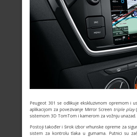
Peugeot 301 se odlikuje ekskluzivnom opremom i us
aplikacijom za povezivanje Mirror Screen
triple play
(
sistemom 3D TomTom i kamerom za vožnju unazad.
Postoji također i širok izbor vrhunske opreme za sigu
sistem za kontrolu tlaka u gumama. Putnici su zaš