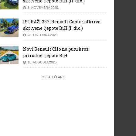
skrivene ljepote BiH (II. dio.)
5. NOVEMBRA 2020.
ISTRAŽI 387: Renault Captur otkriva
skrivene ljepote BiH (I. dio.)
28. OKTOBRA 2020.
Novi Renault Clio na putu kroz
prirodne ljepote BiH
18. AUGUSTA 2020.
OSTALI ČLANCI