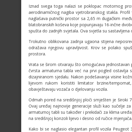
Iznad svega toga nalazi se poklopac motornog prost
aerodinamičnog nagiba vjetrobranskog stakla. Profil 
naglašava putnički prostor sa 2,65 m dugačkim međ
blatobranskih koševa koje popunjavaju 16-inčne dvo
spušta do zadnjih svjetala. Ova svjetla su sastavljena 
Trokutno oblikovana zadnja ugaona stijena neposred
odražava njegovu upravljivost. Krov se polako spuš
prostora.
Vrata se širom otvaraju što omogućava jednostavan p
čvrsta armaturna tabla već na prvi pogled ostavlja
dizajniranom sjedalu. Nakon podešavanja visine kožn
lijevom rukom koristiti limitator brzine/tempomat
obavještavaju vozača o djelovanju vozila.
Odmah pored na središnjoj ploči smješten je široki 
Ovaj uređaj najnovije generacije služi kao sučelje 
armaturnoj tabli su također i prekidači za klima uređaj
na središnjoj konzoli lijevo i desno od ručice mjenjača
Kako bi se naglasio elegantan profil vozila Peugeot 3