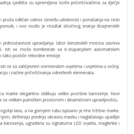
dnja sjedišta su opremljena Isofix pričvršćivačima za dječje
i i pruža odličan odnos između udobnosti i ponašanja na cesti
onudi, i ovo vozilo je rezultat stručnog znanja dizajnerskih
 i jednostavnost upravljanja. Izbor benzinskih motora zasniva
. Isti se može kombinirati sa 6-stupanjskim automatskim
 tako postiže rekordne emisije.
siti se sa zahtjevnim vremenskim uvjetima i uvjetima u vožnji.
aciju i načine pričvršćivanja određenih elemenata.
ica marke elegantno oblikuju velike površine karoserije. Novi
je se velikim putničkim prostorom i dinamičnom upravljivošću.
ogotip lava, a na gornjem rubu ispisano je ime tržišne marke.
erijom, definiraju prednju ukrasnu masku i naglašavaju upadljiv
ala karoserija, ugrađena su signaturna LED svjetla, maglenke i