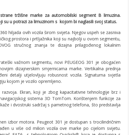
strane tržišne marke za automobilski segment B limuzina.
su u potrazi za limuzinom s kojom bi naglasili svoj status.
360 hiljada ovih vozila širom svijeta. Njegov uspeh se zasniva
čkog prostora i prtljažnika koji su najbolji u ovom segmentu,
otOVOG stručnog znanja te dizajna prilagođenog lokalnim
strateški važnom segmentu, novi PEUGEOG 301 je obogaćen
novijim dizajnerskim smjernicama marke. Vertikalna prednja
ni detalji utjelovljuju robusnost vozila. Signaturna svjetla
iju kojom je vozilo opremljeno.
 razvoja. Ekran, koji je zbog kapacitativne tehnologije brz i
i navigacijskog sistema 3D TomTom. Korištenjem funkcije za
kaže i dvostruki sadržaj s pametnog telefona, što predstavlja
en izbor motora. Peugeot 301 je dostupan s trocilindričnim
en u više od milion vozila ove marke po cijelom svijetu.
jenjač EAT6 s tehnologijom Quickshift koja je dostupna s