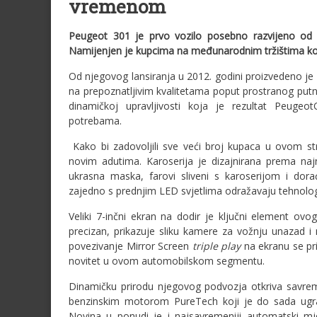
vremenom
Peugeot 301 je prvo vozilo posebno razvijeno od 
Namijenjen je kupcima na međunarodnim tržištima koji 
Od njegovog lansiranja u 2012. godini proizvedeno je 
na prepoznatljivim kvalitetama poput prostranog putni
dinamičkoj upravljivosti koja je rezultat Peuge
potrebama.
Kako bi zadovoljili sve veći broj kupaca u ovom 
novim adutima. Karoserija je dizajnirana prema naj
ukrasna maska, farovi sliveni s karoserijom i dorađe
zajedno s prednjim LED svjetlima odražavaju tehnolog
Veliki 7-inčni ekran na dodir je ključni element ovog
precizan, prikazuje sliku kamere za vožnju unazad 
povezivanje Mirror Screen
triple play
na ekranu se pri
novitet u ovom automobilskom segmentu.
Dinamičku prirodu njegovog podvozja otkriva savrem
benzinskim motorom PureTech koji je do sada ugrađ
Novina u ponudi je i najsavremeniji automatski m