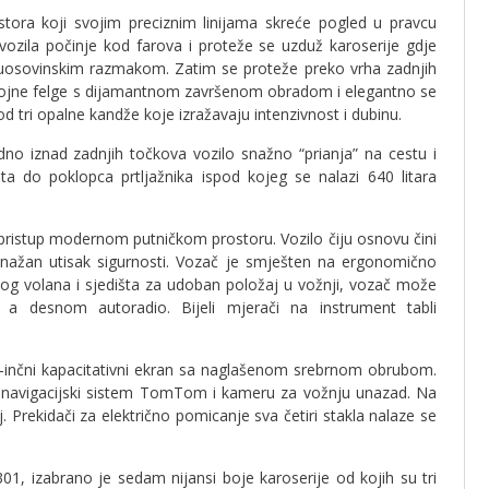
ora koji svojim preciznim linijama skreće pogled u pravcu
vozila počinje kod farova i proteže se uzduž karoserije gdje
uosovinskim razmakom. Zatim se proteže preko vrha zadnjih
bojne felge s dijamantnom završenom obradom i elegantno se
od tri opalne kandže koje izražavaju intenzivnost i dubinu.
no iznad zadnjih točkova vozilo snažno “prianja” na cestu i
ta do poklopca prtljažnika ispod kojeg se nalazi 640 litara
ristup modernom putničkom prostoru. Vozilo čiju osnovu čini
 snažan utisak sigurnosti. Vozač je smješten na ergonomično
og volana i sjedišta za udoban položaj u vožnji, vozač može
, a desnom autoradio. Bijeli mjerači na instrument tabli
7-inčni kapacitativni ekran sa naglašenom srebrnom obrubom.
za navigacijski sistem TomTom i kameru za vožnju unazad. Na
. Prekidači za električno pomicanje sva četiri stakla nalaze se
.
01, izabrano je sedam nijansi boje karoserije od kojih su tri