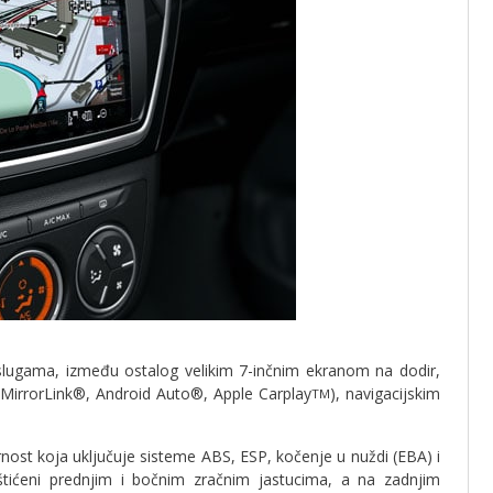
lugama, između ostalog velikim 7-inčnim ekranom na dodir,
MirrorLink®, Android Auto®, Apple Carplay
), navigacijskim
TM
rnost koja uključuje sisteme ABS, ESP, kočenje u nuždi (EBA) i
tićeni prednjim i bočnim zračnim jastucima, a na zadnjim