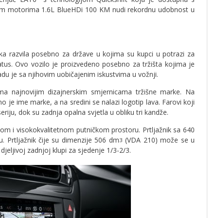
im motorima 1.6L BlueHDi 100 KM nudi rekordnu udobnost u
ka razvila posebno za države u kojima su kupci u potrazi za
tatus. Ovo vozilo je proizvedeno posebno za tržišta kojima je
du je sa njihovim uobičajenim iskustvima u vožnji.
ema najnovijim dizajnerskim smjernicama tržišne marke. Na
je ime marke, a na sredini se nalazi logotip lava. Farovi koji
eriju, dok su zadnja opalna svjetla u obliku tri kandže.
nom i visokokvalitetnom putničkom prostoru. Prtljažnik sa 640
 Prtljažnik čije su dimenzije 506 dm
(VDA 210) može se u
3
djeljivoj zadnjoj klupi za sjedenje 1/3-2/3.