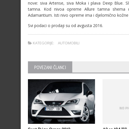
nove: siva Artense, siva Moka i plava Deep Blue. Sli
tamna. Kod nivoa opreme Allure tamna shema u
Adamantium. Isti nivo opreme ima i djelomično kožne p
Svi podaci o prodaji su od avgusta 2016.
KATEGORIJE:
AUTOMOBILI
POVEZANI ČLANCI