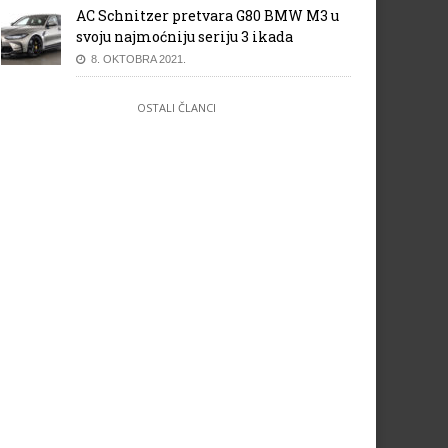
AC Schnitzer pretvara G80 BMW M3 u
svoju najmoćniju seriju 3 ikada
8. OKTOBRA 2021.
OSTALI ČLANCI