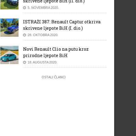
skrivene ljepote BiH (II. dio.)
5. NOVEMBRA 2020.
ISTRAŽI 387: Renault Captur otkriva
skrivene ljepote BiH (I. dio.)
28. OKTOBRA 2020.
Novi Renault Clio na putu kroz
prirodne ljepote BiH
18. AUGUSTA 2020.
OSTALI ČLANCI