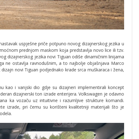
e nastavak uspješne priče potpuno novog dizajnerskog jezika u
 moćnom prednjom maskom koja predstavlja novo lice ili tzv.
g dizajnerskog jezika novi Tiguan odiše dinamičnim linijama
 ne ostavlja ravnodušnim, a to najbolje objašnjava Marco
 dizajn novi Tiguan podjednako krade srca muškaraca i žena,
 kao i vanjski dio gdje su dizajneri implementirali koncept
eran dizajnerski ton izrade enterijera. Volkswagen je odavno
sana ka vozaču uz intuitivne i razumljive strukture komandi.
 izrade, pri čemu su korišteni kvalitetniji materijali što je
odela.