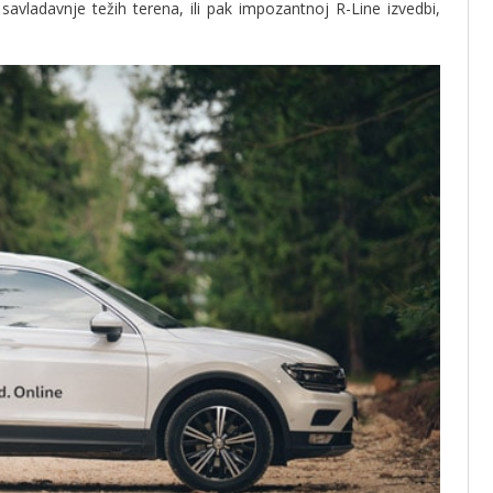
vladavnje težih terena, ili pak impozantnoj R-Line izvedbi,