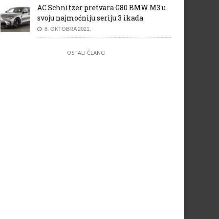
AC Schnitzer pretvara G80 BMW M3 u
svoju najmoćniju seriju 3 ikada
8. OKTOBRA 2021.
OSTALI ČLANCI