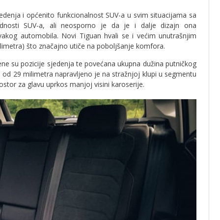
 sjedenja i općenito funkcionalnost SUV-a u svim situacijama sa
nosti SUV-a, ali neosporno je da je i dalje dizajn ona
svakog automobila. Novi Tiguan hvali se i većim unutrašnjim
imetra) što značajno utiče na poboljšanje komfora.
 su pozicije sjedenja te povećana ukupna dužina putničkog
 od 29 milimetra napravljeno je na stražnjoj klupi u segmentu
rostor za glavu uprkos manjoj visini karoserije.