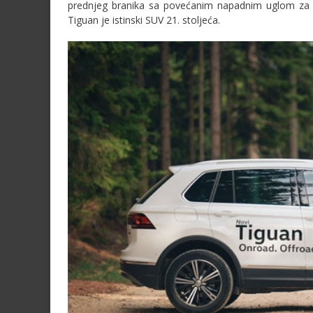
prednjeg branika sa povećanim napadnim uglom za sa
Tiguan je istinski SUV 21. stoljeća.