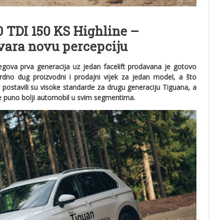
 TDI 150 KS Highline –
tvara novu percepciju
egova prva generacija uz jedan facelift prodavana je gotovo
ordno dug proizvodni i prodajni vijek za jedan model, a što
i postavili su visoke standarde za drugu generaciju Tiguana, a
ore puno bolji automobil u svim segmentima.