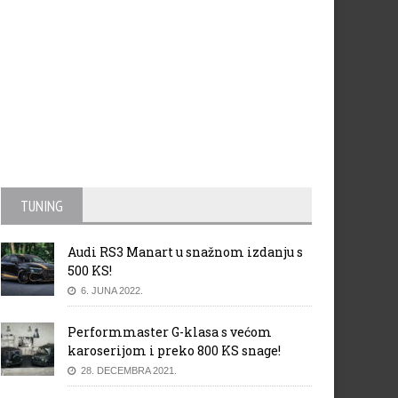
TUNING
Audi RS3 Manart u snažnom izdanju s
500 KS!
6. JUNA 2022.
Performmaster G-klasa s većom
karoserijom i preko 800 KS snage!
28. DECEMBRA 2021.