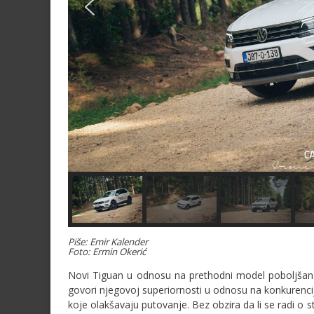
Piše: Emir Kalender
Foto: Ermin Okerić
Novi Tiguan u odnosu na prethodni model poboljšan 
govori njegovoj superiornosti u odnosu na konkurencij
koje olakšavaju putovanje. Bez obzira da li se radi o s