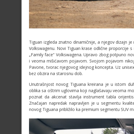
Tiguan izgleda znatno dinamičnije, a njegov dizajn j
Volkswagenu. Novi Tiguan krase odlične proporcije s
„Family face“ Volkswagena. Upravo zbog potpuno novo
i veoma mišićavom pojavom. Svojom pojavom nikoga
Pavone, tvorac njegovog idejnog koncepta. Uz unisex
bez obzira na starosnu dob.
Unutrašnjost novog Tiguana kreirana je u istom duhu
oblika sa oštrim uglovima koji naglašavaju veoma mod
poznat da akcenat stavlja instrument tabla orijenti
Značajan napredak napravljen je u segmentu kvalitete
novog Tiguana približilo ka premium segmentu SUV m