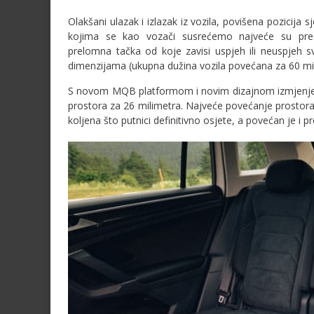
Olakšani ulazak i izlazak iz vozila, povišena pozicija
kojima se kao vozači susrećemo najveće su pred
prelomna tačka od koje zavisi uspjeh ili neuspjeh 
dimenzijama (ukupna dužina vozila povećana za 60 mil
S novom MQB platformom i novim dizajnom izmjenjene
prostora za 26 milimetra. Najveće povećanje prostora
koljena što putnici definitivno osjete, a povećan je i p