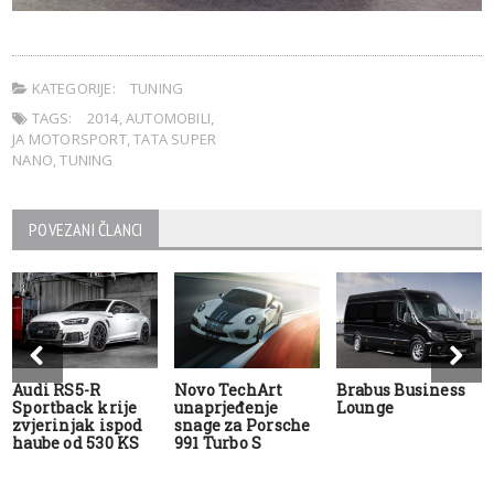
KATEGORIJE:
TUNING
TAGS:
2014
,
AUTOMOBILI
,
JA MOTORSPORT
,
TATA SUPER
NANO
,
TUNING
POVEZANI ČLANCI
Audi RS5-R
Novo TechArt
Brabus Business
Sportback krije
unaprjeđenje
Lounge
zvjerinjak ispod
snage za Porsche
haube od 530 KS
991 Turbo S