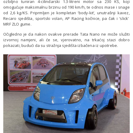
ozbiljno tuniran 4-cilindarski 1.3-litreni motor sa 230 KS, koji
omogućuje maksimalnu brzinu od 190 km/h, te odnos mase i snage
od 2,6 kg/KS. Priprmljen je kompletan ‘body-kit’, unutrašnji kavez,
Recaro sjedišta, sportski volan, AP Racing kočnice, pa čak i ‘slick’
MRF ZLO gume.
Očigledno je da nakon ovakve prerade Tata Nano ne može služiti
izvornoj namjeni, ali će se, vjerovatno, na trkaćoj stazi dobro
pokazati, budući da su stražnja sjedišta izbačena iz upotrebe.