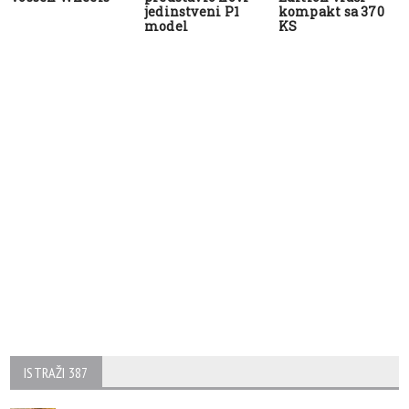
jedinstveni P1
kompakt sa 370
model
KS
ISTRAŽI 387