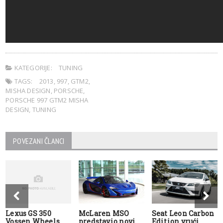
KATEGORIJE:
TUNING
TAGS:
2013
,
997
,
GTM2
,
MISHA DESIGN
,
PORSCHE
,
PORSCHE 997 GTM2 MISHA
DESIGN
,
TUNING
POVEZANI ČLANCI
Lexus GS 350
McLaren MSO
Seat Leon Carbon
Vossen Wheels
predstavio novi
Edition vrući