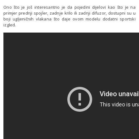
Ono što je još interesantno je da pojedini dijelovi kao što je na
primjer prednji spojler, zadnje krilo ili zadnji difuzor, dostupni su u
boji ugljeničnih vlakana što daje ovom modelu dodatni sportski
izgled.