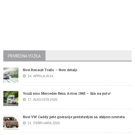
PRIVREDNA VOZILA
Novi Renault Trafic – Novi detalji
14. APRILA 2014.
Vozili smo: Mercedes-Benz Actros 1845 – Sila na putu!
17. AUGUSTA 2020.
Novi VW Caddy pete gneracije predstavljen sa obiljem noviteta
21. FEBRUARA 2020.