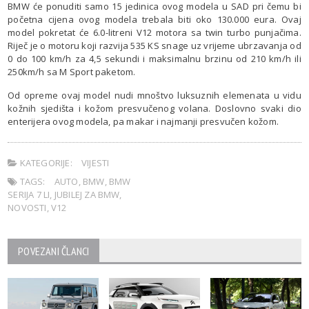
BMW će ponuditi samo 15 jedinica ovog modela u SAD pri čemu bi
početna cijena ovog modela trebala biti oko 130.000 eura. Ovaj
model pokretat će 6.0-litreni V12 motora sa twin turbo punjačima.
Riječ je o motoru koji razvija 535 KS snage uz vrijeme ubrzavanja od
0 do 100 km/h za 4,5 sekundi i maksimalnu brzinu od 210 km/h ili
250km/h sa M Sport paketom.
Od opreme ovaj model nudi mnoštvo luksuznih elemenata u vidu
kožnih sjedišta i kožom presvučenog volana. Doslovno svaki dio
enterijera ovog modela, pa makar i najmanji presvučen kožom.
KATEGORIJE:
VIJESTI
TAGS:
AUTO
,
BMW
,
BMW
SERIJA 7 LI
,
JUBILEJ ZA BMW
,
NOVOSTI
,
V12
POVEZANI ČLANCI