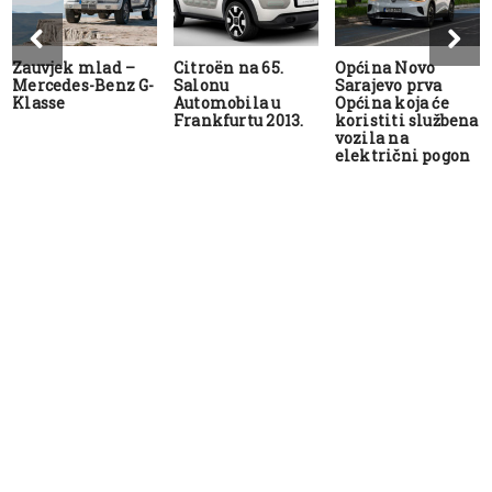
Zauvjek mlad –
Citroën na 65.
Općina Novo
Mercedes-Benz G-
Salonu
Sarajevo prva
Klasse
Automobila u
Općina koja će
Frankfurtu 2013.
koristiti službena
vozila na
električni pogon