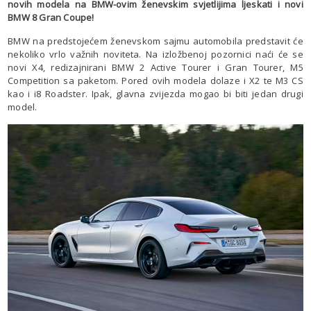
novih modela na BMW-ovim ženevskim svjetlijima ljeskati i novi
BMW 8 Gran Coupe!
BMW na predstojećem ženevskom sajmu automobila predstavit će
nekoliko vrlo važnih noviteta. Na izložbenoj pozornici naći će se
novi X4, redizajnirani BMW 2 Active Tourer i Gran Tourer, M5
Competition sa paketom. Pored ovih modela dolaze i X2 te M3 CS
kao i i8 Roadster. Ipak, glavna zvijezda mogao bi biti jedan drugi
model.