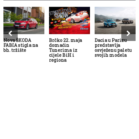
Nova ŠKODA
Brčko 22. maja
Dacia u Parizu
FABIA stigla na
domaćin
predstavlja
bh. tržište
Tunerima iz
osvježenu paletu
cijele BiH i
svojih modela
regiona