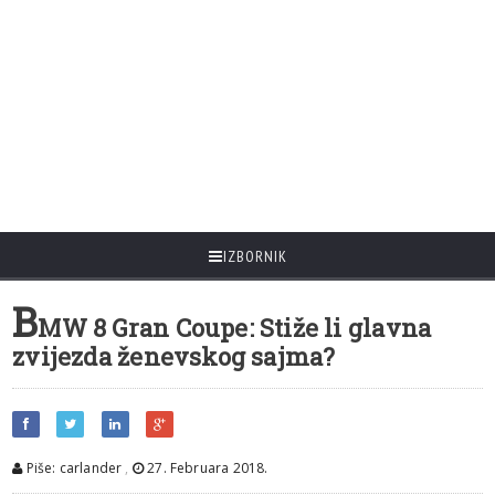
IZBORNIK
B
MW 8 Gran Coupe: Stiže li glavna
zvijezda ženevskog sajma?
Piše: carlander
,
27. Februara 2018.