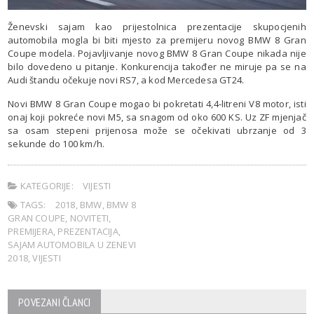
Ženevski sajam kao prijestolnica prezentacije skupocjenih
automobila mogla bi biti mjesto za premijeru novog BMW 8 Gran
Coupe modela. Pojavljivanje novog BMW 8 Gran Coupe nikada nije
bilo dovedeno u pitanje. Konkurencija također ne miruje pa se na
Audi štandu očekuje novi RS7, a kod Mercedesa GT24.
Novi BMW 8 Gran Coupe mogao bi pokretati 4,4-litreni V8 motor, isti
onaj koji pokreće novi M5, sa snagom od oko 600 KS. Uz ZF mjenjač
sa osam stepeni prijenosa može se očekivati ubrzanje od 3
sekunde do 100 km/h.
KATEGORIJE:
VIJESTI
TAGS:
2018
,
BMW
,
BMW 8
GRAN COUPE
,
NOVITETI
,
PREMIJERA
,
PREZENTACIJA
,
SAJAM AUTOMOBILA U ZENEVI
2018
,
VIJESTI
POVEZANI ČLANCI