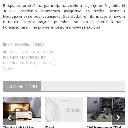
Besplatna produžena garancija na vozilo u trajanju od 5 godina ili
100.000 pređenih kilometara (isključivo za tržište Bosne i
Hercegovine) se podrazumijeva. Sve dodatne informacije o novom
Renaultu Fluence moguće je dobiti kod svih ovlaštenih Renault
koncesionara ili na provjerenoj adresi
www.renault.ba
.
KATEGORIJE:
VIJESTI
TAGS:
2013
,
AUTOMOBILI
,
FLUENCE
,
NOVI RENAULT
FLUENCE
,
NOVOSTI
,
RENAULT
,
VIJESTI
POVEZANI ČLANCI
Prvi električni
Kraj
Volkswagen ID.4