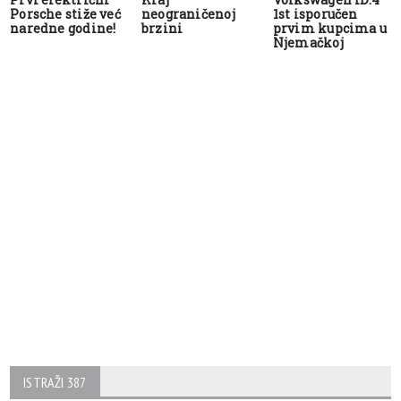
Porsche stiže već
neograničenoj
1st isporučen
naredne godine!
brzini
prvim kupcima u
Njemačkoj
ISTRAŽI 387