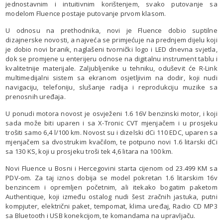
jednostavnim i intuitivnim korištenjem, svako putovanje sa
modelom Fluence postaje putovanje prvom klasom.
U odnosu na prethodnika, novi je Fluence dobio suptilne
dizajnerske novosti, a najveća se primjećuje na prednjem dijelu koji
je dobio novi branik, naglašeni tvornički logo i LED dnevna svjetla,
dok se promjene u enterijeru odnose na digitalnu instrument tablu i
kvalitetnije materijale. Zaljubljenike u tehniku, oduševit će R-Link
multimedijalni sistem sa ekranom osjetljivim na dodir, koji nudi
navigaciju, telefoniju, slušanje radija i reprodukciju muzike sa
prenosnih uređaja.
U ponudi motora novost je osvježeni 1.6 16V benzinski motor, i koji
sada može biti uparen i sa X-Tronic CVT mjenjačem i u prosjeku
trošiti samo 6,4 l/100 km. Novost su i dizelski dCi 110 EDC, uparen sa
mjenjačem sa dvostrukim kvačilom, te potpuno novi 1.6 litarski dCi
sa 130 KS, koji u prosjeku troši tek 4,6 litara na 100 km.
Novi Fluence u Bosni i Hercegovini starta cijenom od 23.499 KM sa
PDV-om. Za taj iznos dobija se model pokretan 1.6 litarskim 16v
benzincem i opremljen početnim, ali itekako bogatim paketom
Authentique, koji između ostalog nudi šest zračnih jastuka, putni
kompjuter, električni paket, tempomat, klima uređaj, Radio CD MP3
sa Bluetooth i USB konekcijom, te komandama na upravljaču.