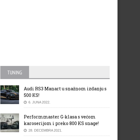
miliona Volvo vozila
Porsche ima nove ambicije z
2030. godinu
TUNING
Audi RS3 Manart u snažnom izdanju s
500 KS!
6. JUNA 2022.
Performmaster G-klasa s većom
karoserijom i preko 800 KS snage!
28. DECEMBRA 2021.