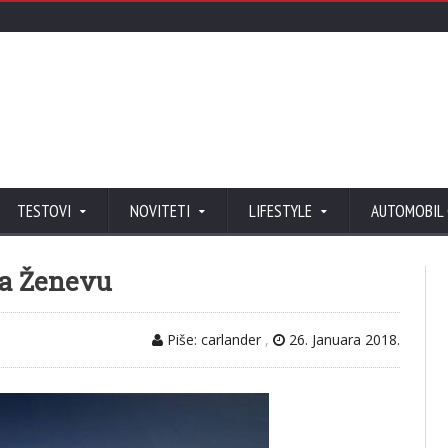
TESTOVI
NOVITETI
LIFESTYLE
AUTOMOBIL
za Ženevu
Piše: carlander
,
26. Januara 2018.