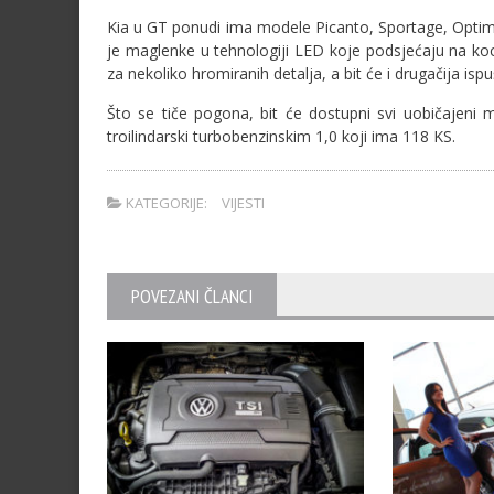
Kia u GT ponudi ima modele Picanto, Sportage, Optima
je maglenke u tehnologiji LED koje podsjećaju na kocke
za nekoliko hromiranih detalja, a bit će i drugačija ispu
Što se tiče pogona, bit će dostupni svi uobičajeni m
troilindarski turbobenzinskim 1,0 koji ima 118 KS.
KATEGORIJE:
VIJESTI
POVEZANI ČLANCI