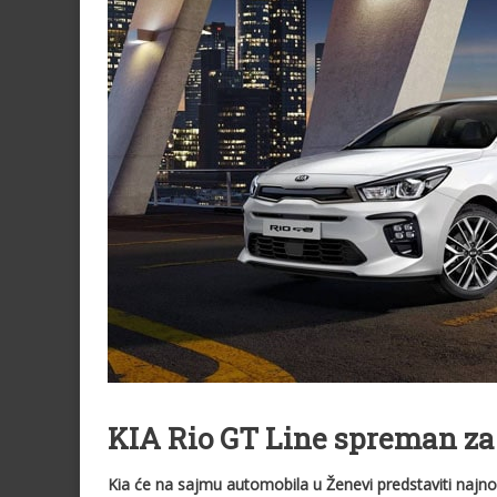
KIA Rio GT Line spreman z
Kia će na sajmu automobila u Ženevi predstaviti najnovi