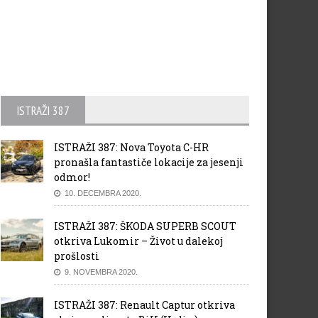
ISTRAŽI 387
ISTRAŽI 387: Nova Toyota C-HR
pronašla fantastiče lokacije za jesenji
odmor!
10. DECEMBRA 2020.
ISTRAŽI 387: ŠKODA SUPERB SCOUT
otkriva Lukomir – Život u dalekoj
prošlosti
9. NOVEMBRA 2020.
ISTRAŽI 387: Renault Captur otkriva