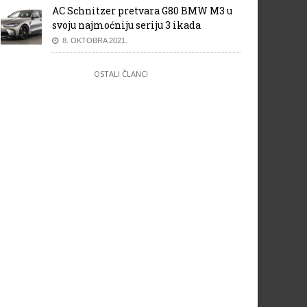
AC Schnitzer pretvara G80 BMW M3 u
svoju najmoćniju seriju 3 ikada
8. OKTOBRA 2021.
OSTALI ČLANCI