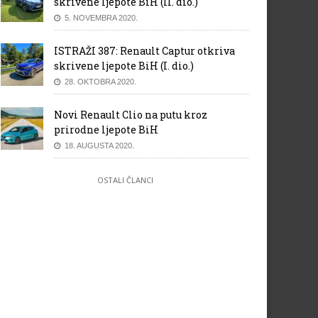
skrivene ljepote BiH (II. dio.)
5. NOVEMBRA 2020.
ISTRAŽI 387: Renault Captur otkriva
skrivene ljepote BiH (I. dio.)
28. OKTOBRA 2020.
Novi Renault Clio na putu kroz
prirodne ljepote BiH
18. AUGUSTA 2020.
OSTALI ČLANCI