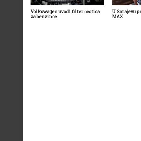
Volkswagen uvodi filter čestica
U Sarajevu p
za benzince
MAX