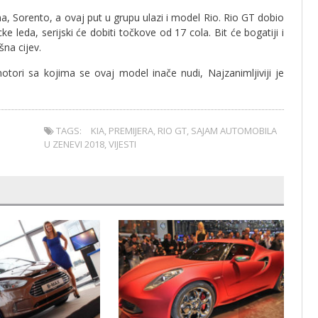
, Sorento, a ovaj put u grupu ulazi i model Rio. Rio GT dobio
 leda, serijski će dobiti točkove od 17 cola. Bit će bogatiji i
šna cijev.
otori sa kojima se ovaj model inače nudi, Najzanimljiviji je
TAGS:
KIA
,
PREMIJERA
,
RIO GT
,
SAJAM AUTOMOBILA
U ZENEVI 2018
,
VIJESTI