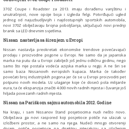
370Z Coupe i Roadster za 2013. imaju dorađenu vanjštinu i
unutrašnjost, nove opcije boja i izgleda felgi. Potvrđujući ugled
jednog od najuzbudljivijih i najdostupnijih sportskih automobila,
novi 370Z obilježavaju brojna poboljšanja, uključujući novi prednji
branik sa LED dnevnim svjetlima.
Nissan nastavlja sa širenjem u Evropi
Nissan nastavlja preokretati ekonomske trendove povećavajući
prodaju i proizvodne pogone u Evropi. Ne samo da je japanska
marka na putu da u Evropi zabilježi još jednu odličnu godinu, nego
samo što nije postala vodeća azijska marka u regiji. A ne širi se
samo baza Nissanovih evropskih kupaca. Marka će također
povećati broj industrijskih pogona jer će se u Evropi proizvoditi pet
potpuno novih modela. Uz ulaganje koje će doseći pola milijarde
eura, ta će ekspanzija značiti 4.000 novih radnih mjesta i čuvanje još
hiljada povezanih radnih mjesta.
Nissan na Pariškom sajmu automobila 2012. Godine
Na kraju, i sam Nissanov štand posjetiocima nudi nešto novo.
Obilježava ga novi raspored koji posjetioce potiče na ulazak u
izložbeni prostor, a ne samo na njega. Nudeći mnogo otvoreniji
dojam, potiče posjetioce na direktnu interakciju sa izloženim