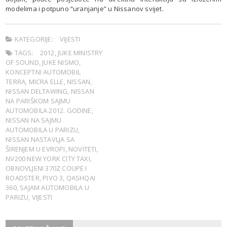
modelima i potpuno “uranjanje” u Nissanov svijet.
KATEGORIJE:
VIJESTI
TAGS:
2012
,
JUKE MINISTRY
OF SOUND
,
JUKE NISMO
,
KONCEPTNI AUTOMOBIL
TERRA
,
MICRA ELLE
,
NISSAN
,
NISSAN DELTAWING
,
NISSAN
NA PARIŠKOM SAJMU
AUTOMOBILA 2012. GODINE
,
NISSAN NA SAJMU
AUTOMOBILA U PARIZU
,
NISSAN NASTAVLJA SA
ŠIRENJEM U EVROPI
,
NOVITETI
,
NV200 NEW YORK CITY TAXI
,
OBNOVLJENI 370Z COUPE I
ROADSTER
,
PIVO 3
,
QASHQAI
360
,
SAJAM AUTOMOBILA U
PARIZU
,
VIJESTI