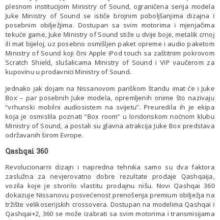
plesnom institucijom Ministry of Sound, ograničena serija modela
Juke Ministry of Sound se ističe brojnim poboljšanjima dizajna i
posebnim obilježjima. Dostupan sa svim motorima i mjenjačima
tekuće game, Juke Ministry of Sound stiže u dvije boje, metalik crnoj
ili mat bijeloj, uz posebno osmišljen paket opreme i audio paketom
Ministry of Sound koji čini Apple iPod touch sa zaštitnim pokrovom
Scratch Shield, slušalicama Ministry of Sound i VIP vaučerom za
kupovinu u prodavnici Ministry of Sound.
Jednako jak dojam na Nissanovom pariškom štandu imat će i Juke
Box – par posebnih Juke modela, opremljenih onime što nazivaju
“vrhunski mobilni audiosistem na svijetu”. Preuredila ih je ekipa
koja je osmislila poznati “Box room” u londonskom noćnom klubu
Ministry of Sound, a postali su glavna atrakcija Juke Box predstava
održavanih širom Evrope.
Qashqai 360
Revolucionarni dizajn i napredna tehnika samo su dva faktora
zaslužna za nevjerovatno dobre rezultate prodaje Qashqaija,
vozila koje je stvorilo vlastitu prodajnu nišu. Novi Qashqai 360
dokazuje Nissanovu posvećenost prenošenja premium obilježja na
tržište velikoserijskih crossovera. Dostupan na modelima Qashqai i
Qashqai+2, 360 se može izabrati sa svim motorima i transmisijama