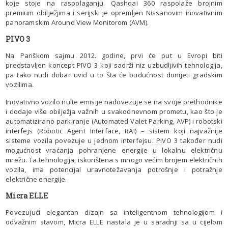
koje stoje na raspolaganju. Qashqai 360 raspolaže brojnim
premium obilježjima i serijski je opremljen Nissanovim inovativnim
panoramskim Around View Monitorom (AVM).
PIVO 3
Na Pariškom sajmu 2012. godine, prvi će put u Evropi biti
predstavljen koncept PIVO 3 koji sadrži niz uzbudljivih tehnologija,
pa tako nudi dobar uvid u to šta će budućnost donijeti gradskim
vozilima.
Inovativno vozilo nulte emisije nadovezuje se na svoje prethodnike
i dodaje više obilježja važnih u svakodnevnom prometu, kao što je
automatizirano parkiranje (Automated Valet Parking, AVP) i robotski
interfejs (Robotic Agent Interface, RAI) – sistem koji najvažnije
sisteme vozila povezuje u jednom interfejsu. PIVO 3 također nudi
mogućnost vraćanja pohranjene energije u lokalnu električnu
mrežu. Ta tehnologija, iskorištena s mnogo većim brojem električnih
vozila, ima potencijal uravnotežavanja potrošnje i potražnje
električne energije.
Micra ELLE
Povezujući elegantan dizajn sa inteligentnom tehnologijom i
odvažnim stavom, Micra ELLE nastala je u saradnji sa u cijelom