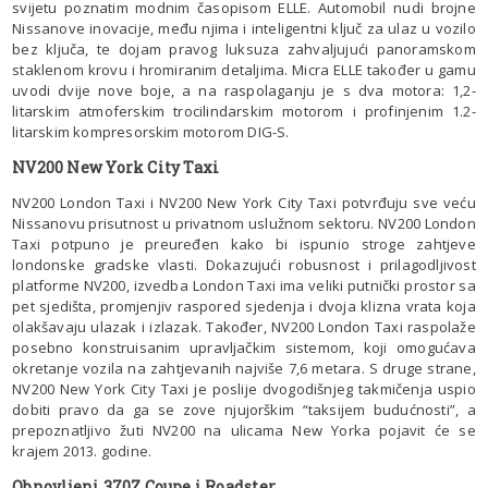
svijetu poznatim modnim časopisom ELLE. Automobil nudi brojne
Nissanove inovacije, među njima i inteligentni ključ za ulaz u vozilo
bez ključa, te dojam pravog luksuza zahvaljujući panoramskom
staklenom krovu i hromiranim detaljima. Micra ELLE također u gamu
uvodi dvije nove boje, a na raspolaganju je s dva motora: 1,2-
litarskim atmoferskim trocilindarskim motorom i profinjenim 1.2-
litarskim kompresorskim motorom DIG-S.
NV200 New York City Taxi
NV200 London Taxi i NV200 New York City Taxi potvrđuju sve veću
Nissanovu prisutnost u privatnom uslužnom sektoru. NV200 London
Taxi potpuno je preuređen kako bi ispunio stroge zahtjeve
londonske gradske vlasti. Dokazujući robusnost i prilagodljivost
platforme NV200, izvedba London Taxi ima veliki putnički prostor sa
pet sjedišta, promjenjiv raspored sjedenja i dvoja klizna vrata koja
olakšavaju ulazak i izlazak. Također, NV200 London Taxi raspolaže
posebno konstruisanim upravljačkim sistemom, koji omogućava
okretanje vozila na zahtjevanih najviše 7,6 metara. S druge strane,
NV200 New York City Taxi je poslije dvogodišnjeg takmičenja uspio
dobiti pravo da ga se zove njujorškim “taksijem budućnosti”, a
prepoznatljivo žuti NV200 na ulicama New Yorka pojavit će se
krajem 2013. godine.
Obnovljeni 370Z Coupe i Roadster