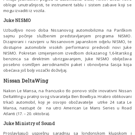
obloge unutrašnjosti, te instrument tablu i sistem zabave koji se
mogu izvaditi iz vozila.
Juke NISMO
Uzbudljivo novo doba Nissanovog automobilizma na Pariškom
sajmu počinje službenim predstavljanjem programa NISMO.
Dizajnirani i razvijeni u Nissanovom japanskom odjelu NISMO, te
dostupne automobile visokih performansi predvodi novi Juke
NISMO. Pokretan izmijenjenom izvedbom dokazanog 1,6-litarskog
benzinca sa direktnim ubrizgavanjem, Juke NISMO obilježava
posebno osmišljen aerodinamični paket i obnovljena šasija koja
obećava još bolji vozački doživljaj.
Nissan DeltaWing
Nakon Le Mansa, na francusko tlo ponovo stiže inovativni Nissan
DeltaWing u pratnji svog stvaratelja Ben Bowlbya. Hrabro oblikovani
trkaći automobil, koji je osvojio obožavatelje utrke 24 sata Le
Mansa, nastupit će na utrci American Le Mans Series u Road
Atlanti (17. – 20. oktobra).
Juke Ministry of Sound
Proslavljajući uspješnu saradnju sa londonskom klupskom i