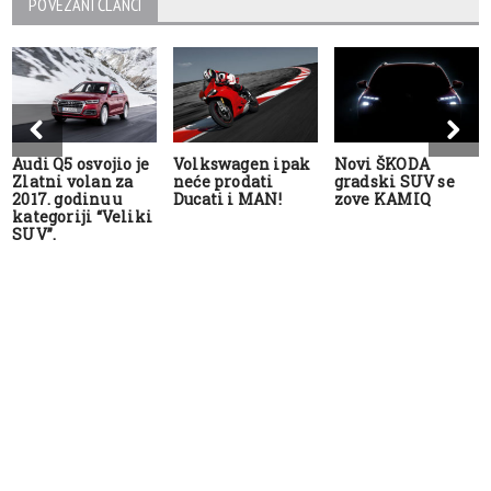
POVEZANI ČLANCI
Audi Q5 osvojio je
Volkswagen ipak
Novi ŠKODA
Zlatni volan za
neće prodati
gradski SUV se
2017. godinu u
Ducati i MAN!
zove KAMIQ
kategoriji “Veliki
SUV”.