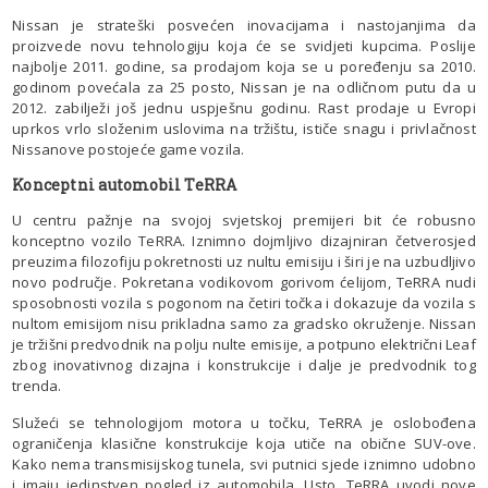
Nissan je strateški posvećen inovacijama i nastojanjima da
proizvede novu tehnologiju koja će se svidjeti kupcima. Poslije
najbolje 2011. godine, sa prodajom koja se u poređenju sa 2010.
godinom povećala za 25 posto, Nissan je na odličnom putu da u
2012. zabilježi još jednu uspješnu godinu. Rast prodaje u Evropi
uprkos vrlo složenim uslovima na tržištu, ističe snagu i privlačnost
Nissanove postojeće game vozila.
Konceptni automobil TeRRA
U centru pažnje na svojoj svjetskoj premijeri bit će robusno
konceptno vozilo TeRRA. Iznimno dojmljivo dizajniran četverosjed
preuzima filozofiju pokretnosti uz nultu emisiju i širi je na uzbudljivo
novo područje. Pokretana vodikovom gorivom ćelijom, TeRRA nudi
sposobnosti vozila s pogonom na četiri točka i dokazuje da vozila s
nultom emisijom nisu prikladna samo za gradsko okruženje. Nissan
je tržišni predvodnik na polju nulte emisije, a potpuno električni Leaf
zbog inovativnog dizajna i konstrukcije i dalje je predvodnik tog
trenda.
Služeći se tehnologijom motora u točku, TeRRA je oslobođena
ograničenja klasične konstrukcije koja utiče na obične SUV-ove.
Kako nema transmisijskog tunela, svi putnici sjede iznimno udobno
i imaju jedinstven pogled iz automobila. Usto, TeRRA uvodi nove