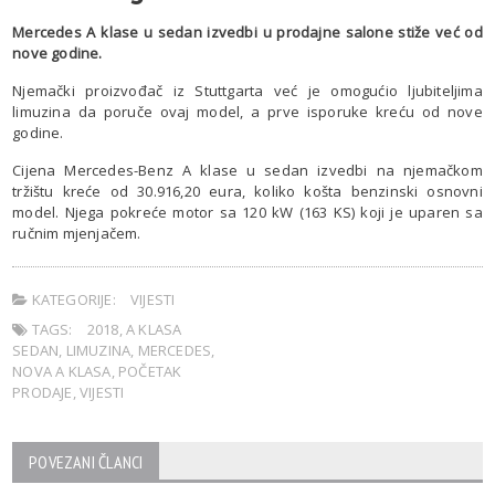
Mercedes A klase u sedan izvedbi u prodajne salone stiže već od
nove godine.
Njemački proizvođač iz Stuttgarta već je omogućio ljubiteljima
limuzina da poruče ovaj model, a prve isporuke kreću od nove
godine.
Cijena Mercedes-Benz A klase u sedan izvedbi na njemačkom
tržištu kreće od 30.916,20 eura, koliko košta benzinski osnovni
model. Njega pokreće motor sa 120 kW (163 KS) koji je uparen sa
ručnim mjenjačem.
KATEGORIJE:
VIJESTI
TAGS:
2018
,
A KLASA
SEDAN
,
LIMUZINA
,
MERCEDES
,
NOVA A KLASA
,
POČETAK
PRODAJE
,
VIJESTI
POVEZANI ČLANCI