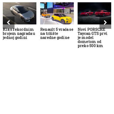
Kia s rekordnim
Renault 5 vraća se
Novi PORSCHE
brojem nagrada u
na tržište
Taycan GTS prvi
jednoj godini
naredne godine
je model
dometom od
preko 500 km