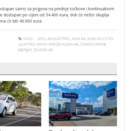
 dostupan samo sa pogona na prednje točkove i kontinualnom
će dostupan po cijeni od 34.400 eura, dok će nešto skuplja
ena će biti 40.000 eura.
TAGS:
2012
,
A6 QUATTRO
,
AUDI A6
,
AUDI A6 2.0 TDI
QUATTRO
,
NOVA VERIZJA AUDIA A6
,
OSMOSTEPENI
MJENJAC ZA AUDI A6