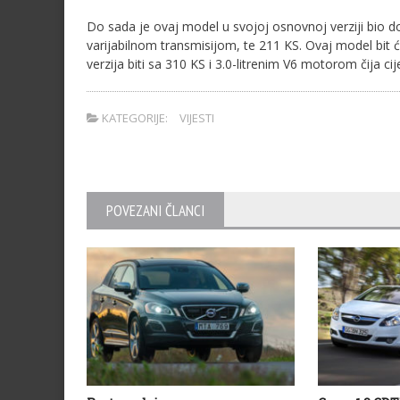
Do sada je ovaj model u svojoj osnovnoj verziji bio
varijabilnom transmisijom, te 211 KS. Ovaj model bit 
verzija biti sa 310 KS i 3.0-litrenim V6 motorom čija cij
KATEGORIJE:
VIJESTI
POVEZANI ČLANCI