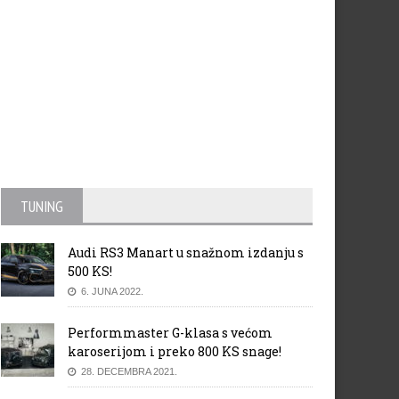
baru XV Crosstrek
‘iF design’ nagrade za novog K
Stingera, Stonica i Picanta
TUNING
Audi RS3 Manart u snažnom izdanju s
500 KS!
6. JUNA 2022.
Performmaster G-klasa s većom
karoserijom i preko 800 KS snage!
28. DECEMBRA 2021.