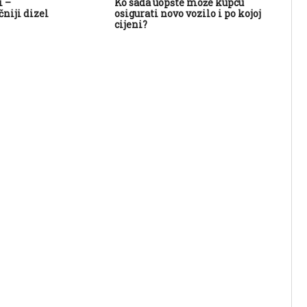
i –
Ko sada uopšte može kupcu
Su
niji dizel
osigurati novo vozilo i po kojoj
cijeni?