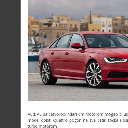
Audi A6 sa četvorocilindarskim motorom mogao bi usko
model dobiti Quattro pogon na sva četiri točka i os
turbo motorom.