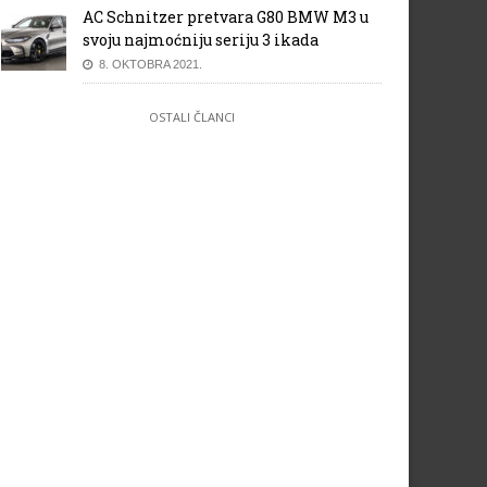
AC Schnitzer pretvara G80 BMW M3 u
svoju najmoćniju seriju 3 ikada
8. OKTOBRA 2021.
OSTALI ČLANCI