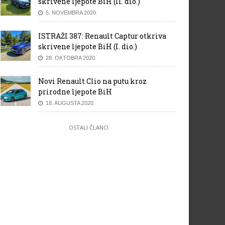
skrivene ljepote BiH (II. dio.)
5. NOVEMBRA 2020.
ISTRAŽI 387: Renault Captur otkriva
skrivene ljepote BiH (I. dio.)
28. OKTOBRA 2020.
Novi Renault Clio na putu kroz
prirodne ljepote BiH
18. AUGUSTA 2020.
OSTALI ČLANCI