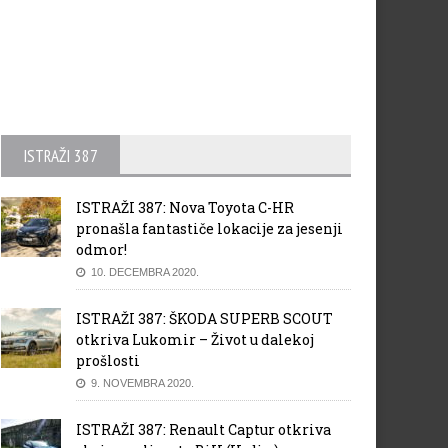
ISTRAŽI 387
ISTRAŽI 387: Nova Toyota C-HR
pronašla fantastiče lokacije za jesenji
odmor!
10. DECEMBRA 2020.
ISTRAŽI 387: ŠKODA SUPERB SCOUT
otkriva Lukomir – Život u dalekoj
prošlosti
9. NOVEMBRA 2020.
ISTRAŽI 387: Renault Captur otkriva