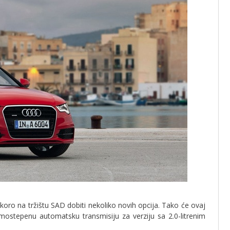
ro na tržištu SAD dobiti nekoliko novih opcija. Tako će ovaj
mostepenu automatsku transmisiju za verziju sa 2.0-litrenim