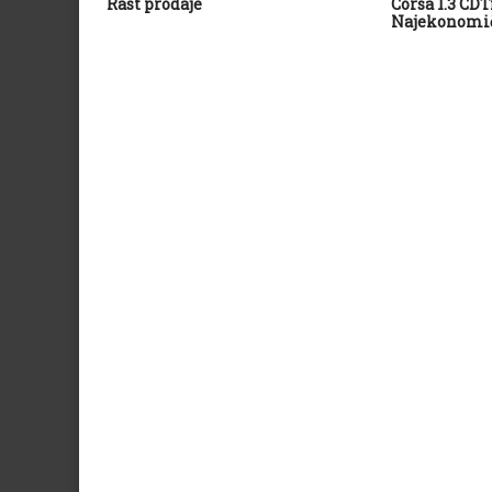
Rast prodaje
Corsa 1.3 CDT
Najekonomič