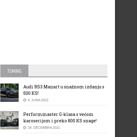
TUNING
Audi RS3 Manart u snažnom izdanju s
500 KS!
6. JUNA 2022.
Performmaster G-klasa s većom
karoserijom i preko 800 KS snage!
28. DECEMBRA 2021.