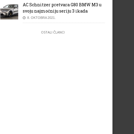
AC Schnitzer pretvara G80 BMW M3 u
svoju najmoćniju seriju 3 ikada
8. OKTOBRA 2021.
OSTALI ČLANCI