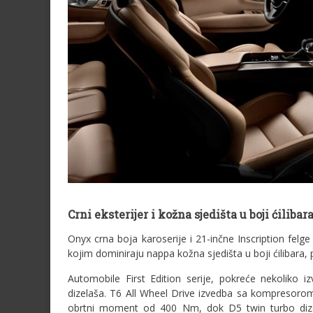
Crni eksterijer i kožna sjedišta u boji ćilibar
Onyx crna boja karoserije i 21-inčne Inscription fel
kojim dominiraju nappa kožna sjedišta u boji ćilibara, 
Automobile First Edition serije, pokreće nekoliko i
dizelaša. T6 All Wheel Drive izvedba sa kompresoro
obrtni moment od 400 Nm, dok D5 twin turbo diz