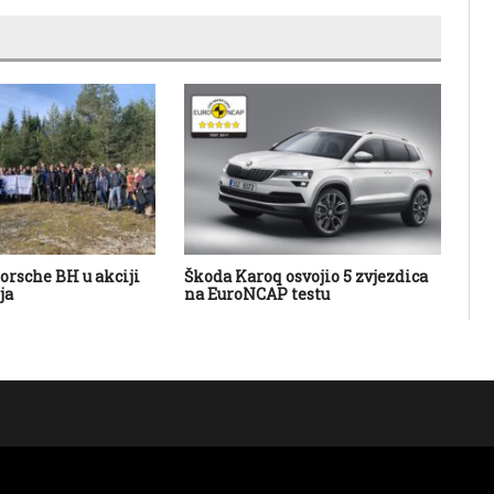
orsche BH u akciji
Škoda Karoq osvojio 5 zvjezdica
Toy
ja
na EuroNCAP testu
Ya