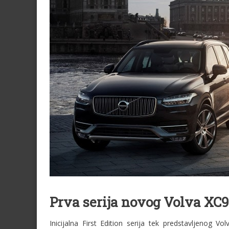
Prva serija novog Volva XC9
Inicijalna First Edition serija tek predstavljenog 