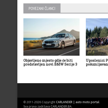
POVEZANI ČLANCI
Objavljeno mjesto gdje će biti
Uposlenici P
predstavljen novi BMW Serije 3
pošumljavan
© 2011-2026 Copyright
CARLANDER | auto moto portal
.
Sva prava zadržava
CARLANDER.BA
.