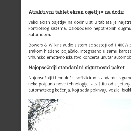
Atraktivni tablet ekran osjetljiv na dodir
Veliki ekran osjetljiv na dodir u stilu tableta je naja
kontrolnog sistema, oslobođeno nepotrebnih dugmića
automobila.
Bowers & Wilkins audio sistem se sastoji od 1.400W po
zrakom hlađeno pojačalo, integrisano u samu karoseri
vrhunsko emotivno iskustvo koncerta unutar automobi
Najopsežniji standardni sigurnosni paket
Najopsežniji i tehnološki sofisticiran standardni sigurn
neke potpuno nove tehnologije – zaštitu od slijetanj
automatskog kočenja, koji sada pokrivaju vozila, bicik