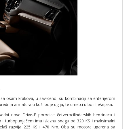
a
ge sa osam krakova, u savršenoj su kombinaciji sa enterijerom
prednja armatura u koži boje uglja, te umetci u boji lješnjaka.
zvedbi nove Drive-E porodice četverocilindarskih benzinaca i
m i turbopunjačem ima izlaznu snagu od 320 KS i maksimalni
elaš razvija 225 KS i 470 Nm. Oba su motora uparena sa