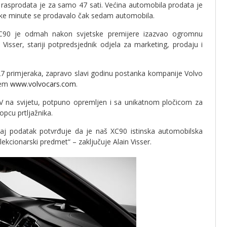
rasprodata je za samo 47 sati. Većina automobila prodata je
vake minute se prodavalo čak sedam automobila.
 XC90 je odmah nakon svjetske premijere izazvao ogromnu
 Visser, stariji potpredsjednik odjela za marketing, prodaju i
27 primjeraka, zapravo slavi godinu postanka kompanije Volvo
utem
www.volvocars.com
.
UV na svijetu, potpuno opremljen i sa unikatnom pločicom za
pcu prtljažnika.
 Taj podatak potvrđuje da je naš XC90 istinska automobilska
olekcionarski predmet“ – zaključuje Alain Visser.