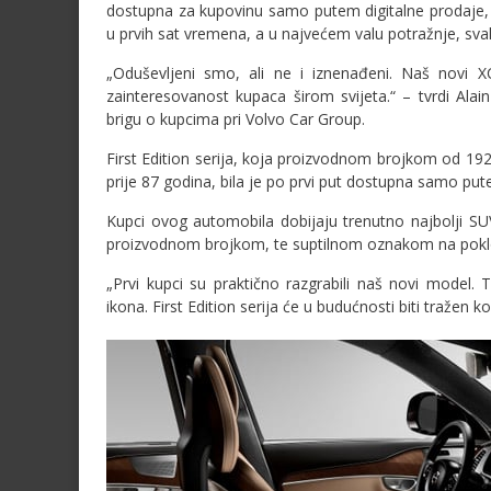
dostupna za kupovinu samo putem digitalne prodaje, 
u prvih sat vremena, a u najvećem valu potražnje, s
„Oduševljeni smo, ali ne i iznenađeni. Naš novi
zainteresovanost kupaca širom svijeta.“ – tvrdi Alain
brigu o kupcima pri Volvo Car Group.
First Edition serija, koja proizvodnom brojkom od 19
prije 87 godina, bila je po prvi put dostupna samo p
Kupci ovog automobila dobijaju trenutno najbolji S
proizvodnom brojkom, te suptilnom oznakom na poklo
„Prvi kupci su praktično razgrabili naš novi model.
ikona. First Edition serija će u budućnosti biti tražen k