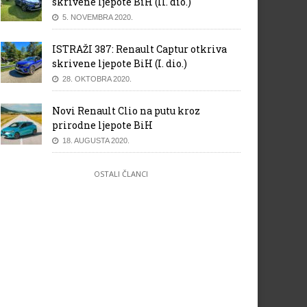
skrivene ljepote BiH (II. dio.)
5. NOVEMBRA 2020.
ISTRAŽI 387: Renault Captur otkriva
skrivene ljepote BiH (I. dio.)
28. OKTOBRA 2020.
Novi Renault Clio na putu kroz
prirodne ljepote BiH
18. AUGUSTA 2020.
OSTALI ČLANCI