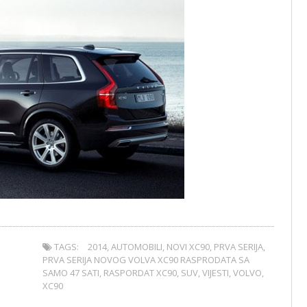
TAGS:
2014
,
AUTOMOBILI
,
NOVI XC90
,
PRVA SERIJA
,
PRVA SERIJA NOVOG VOLVA XC90 RASPRODATA SA
SAMO 47 SATI
,
RASPORDAT XC90
,
SUV
,
VIJESTI
,
VOLVO
,
XC90