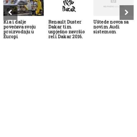
Kia i dalje
Renault Duster
Uštede novca sa
povećava svoju
Dakar tim
novim Audi
proizvodnju u
uspješno završio
sistemom
Europi
reli Dakar 2016.