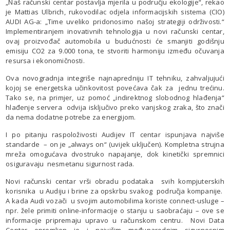
„Naš računski centar postavlja mjerila u području ekologije“, rekao
je Mattias Ulbrich, rukovodilac odjela informacijskih sistema (CIO)
AUDI AG-a: „Time uveliko pridonosimo našoj strategiji održivosti.“
Implementiranjem inovativnih tehnologija u novi računski centar,
ovaj proizvođač automobila u budućnosti će smanjiti godišnju
emisiju CO2 za 9.000 tona, te stvoriti harmoniju između očuvanja
resursa i ekonomičnosti.
Ova novogradnja integriše najnapredniju IT tehniku, zahvaljujući
kojoj se energetska učinkovitost povećava čak za jednu trećinu.
Tako se, na primjer, uz pomoć „indirektnog slobodnog hlađenja“
hlađenje servera odvija isključivo preko vanjskog zraka, što znači
da nema dodatne potrebe za energijom.
I po pitanju raspoloživosti Audijev IT centar ispunjava najviše
standarde – on je „always on“ (uvijek uključen). Kompletna strujna
mreža omogućava dvostruko napajanje, dok kinetički spremnici
osiguravaju nesmetanu sigurnost rada.
Novi računski centar vrši obradu podataka svih kompjuterskih
korisnika u Audiju i brine za opskrbu svakog područja kompanije.
A kada Audi vozači u svojim automobilima koriste connect-usluge –
npr. žele primiti online-informacije o stanju u saobraćaju – ove se
informacije pripremaju upravo u računskom centru. Novi Data
Centar opremljen je i najvišim međunarodnim sigurnosnim