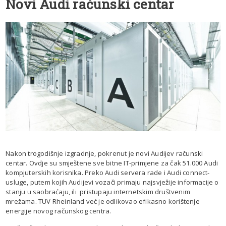
Novi Audi računski centar
Nakon trogodišnje izgradnje, pokrenut je novi Audijev računski
centar. Ovdje su smještene sve bitne IT-primjene za čak 51.000 Audi
kompjuterskih korisnika. Preko Audi servera rade i Audi connect-
usluge, putem kojih Audijevi vozači primaju najsvježije informacije o
stanju u saobraćaju, ili pristupaju internetskim društvenim
mrežama. TÜV Rheinland već je odlikovao efikasno korištenje
energije novog računskog centra.