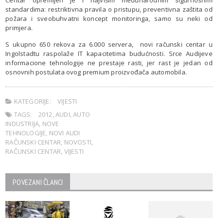
standardima: restriktivna pravila o pristupu, preventivna zaštita od
požara i sveobuhvatni koncept monitoringa, samo su neki od
primjera.
S ukupno 650 rekova za 6.000 servera, novi računski centar u
Ingolstadtu raspolaže IT kapacitetima budućnosti. Srce Audijeve
informacione tehnologije ne prestaje rasti, jer rast je jedan od
osnovnih postulata ovog premium proizvođača automobila.
KATEGORIJE:
VIJESTI
TAGS:
2012
,
AUDI
,
AUTO
INDUSTRIJA
,
NOVE
TEHNOLOGIJE
,
NOVI AUDI
RAČUNSKI CENTAR
,
NOVOSTI
,
RAČUNSKI CENTAR
,
VIJESTI
POVEZANI ČLANCI