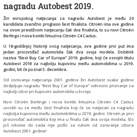
nagradu Autobest 2019.
Žiri evropskog natjecanja za nagradu Autobest je među 20
kandidata zvanično proglasio šest finalista. Citroën ima ove godine
na ovom prestižnom natjecanju čak dva finalista, to su novi Citroën
Berlingo i nova kombi limuzina Citroën C4 Cactus.
U 18-godišnjoj historiji ovog natjecanja, ove godine prvi put ima
jedan proizvođač automobila čak dva svoja modela. Dobitnik
naziva “Best Buy Car of Europe” 2019. godine, koji će osvojiti titulu
Autobest 2018 za najbolju kupovinu među automobilima u 2019.
godini, bit će poznat 5. decembra.
Od osnivanja natjecanja 2001. godine žiri Autobest svake godine
dodjeljuje nagradu “Best Buy Car of Europe” odnosno priznanje za
najbolji izbor pri kupovini automobila u Evropi.
Novi Citroën Berlingo i nova kombi limuzina Citroën C4 Cactus
uvrstili su se među šest finalista koji će se natjecati za nagradu
najbolja kupovina među automobilima u 2019. godini. Citroën je prvi
proizvođač automobila koji ima u finalu čak dva svoja modela, što
još nikome do sada nije pošlo za rukom od osnivanja izbora
Autobest 2001. godine!