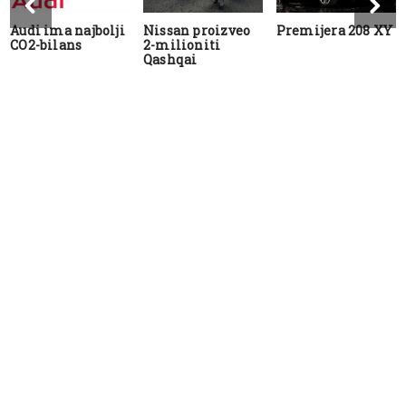
Audi ima najbolji
Nissan proizveo
Premijera 208 XY
CO2-bilans
2-milioniti
Qashqai