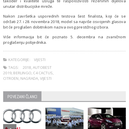
također i kvalitete usluga te raspoloživosti rezervnih dijelova
unutar distribucijske mreže.
Nakon završetka usporednih testova šest finalista, koji će se
održati 27. i 28. novembra 2018, model sa najviše osvojenih glasova
bit će proglašen dobitnikom naziva ovog prestižnog izbora.
Više informacija bit će poznato 5. decembra na zvaničnom
proglašenju pobjednika.
KATEGORIJE:
VIJESTI
TAGS:
2018
,
AUTOBEST
2019
,
BERLINGO
,
C4 CACTUS
,
CITROEN
,
NAGRADA
,
VIJESTI
POVEZANI ČLANCI