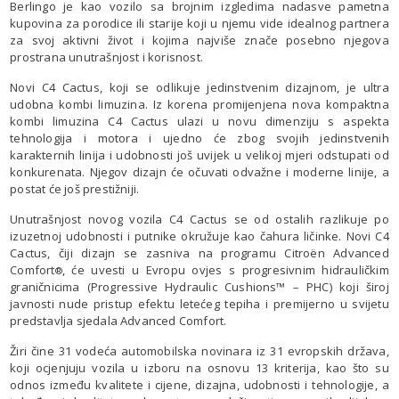
Berlingo je kao vozilo sa brojnim izgledima nadasve pametna
kupovina za porodice ili starije koji u njemu vide idealnog partnera
za svoj aktivni život i kojima najviše znače posebno njegova
prostrana unutrašnjost i korisnost.
Novi C4 Cactus, koji se odlikuje jedinstvenim dizajnom, je ultra
udobna kombi limuzina. Iz korena promijenjena nova kompaktna
kombi limuzina C4 Cactus ulazi u novu dimenziju s aspekta
tehnologija i motora i ujedno će zbog svojih jedinstvenih
karakternih linija i udobnosti još uvijek u velikoj mjeri odstupati od
konkurenata. Njegov dizajn će očuvati odvažne i moderne linije, a
postat će još prestižniji.
Unutrašnjost novog vozila C4 Cactus se od ostalih razlikuje po
izuzetnoj udobnosti i putnike okružuje kao čahura ličinke. Novi C4
Cactus, čiji dizajn se zasniva na programu Citroën Advanced
Comfort
, će uvesti u Evropu ovjes s progresivnim hidrauličkim
®
graničnicima (Progressive Hydraulic Cushions™ – PHC) koji široj
javnosti nude pristup efektu letećeg tepiha i premijerno u svijetu
predstavlja sjedala Advanced Comfort.
Žiri čine 31 vodeća automobilska novinara iz 31 evropskih država,
koji ocjenjuju vozila u izboru na osnovu 13 kriterija, kao što su
odnos između kvalitete i cijene, dizajna, udobnosti i tehnologije, a