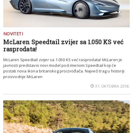
NOVITETI
McLaren Speedtail zvijer sa 1.050 KS već
rasprodata!
McLaren Speedtail zvijer sa 1.050 KS već rasprodata! McLaren je
javnosti predstavio novi model pod imenom Speedtail koji će
postati nova ikona britanskog proizvođača. Najveći trag u historiji
proizvodnje McLaren
31. OKTOBRA 2018.