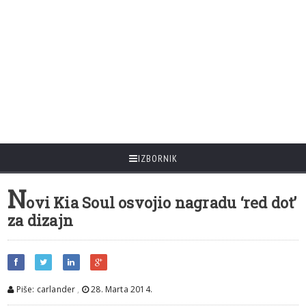
IZBORNIK
N
ovi Kia Soul osvojio nagradu ‘red dot’
za dizajn
Piše: carlander
,
28. Marta 2014.