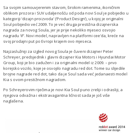
Sa svojim samouvjerenim stavom, širokim ramenima, ikoničnim
oblikom prozora i SUV udaljenošću od poda novi Soul je pobijedio u
kategoriji ‘dizajn proizvoda’ (‘Product Design’), u kojoj je originalni
Soul pobijedio već 2009. To je već druga prestižna dizajnerska
nagrada za novog Soula, jer je prije nekoliko mjeseci osvojio
nagradu ‘iF’. Novi model, napravljen na platformi cee’da, kreće na
svoj prodajni put po Evropi krajem ovo mjeseca.
Najzaslužniji za izgled novog Soula je čuveni dizajner Peter
Schreyer, predsjednik i glavni dizajner Kia Motors i Hyundai Motor
Group, koji je bio zadužen i za originalni model iz 2009. – prvo
korejsko vozilo, koje je osvojilo nagradu red dot. Tome su slijedile
brojne nagrade red dot, tako da je Soul sada već jedanaesti model
Kia s ovom prestižnom nagradom.
Po Schreyerovim riječima je novi Kia Soul puno zreliji i odrasliji, a
njegova odvažna i ekstravagantna ličnost sada je još više
naglašena.