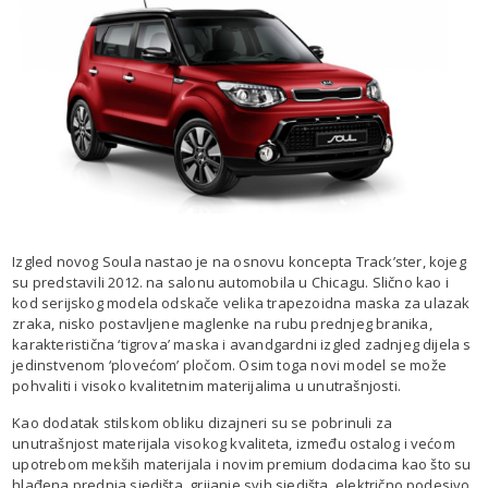
Izgled novog Soula nastao je na osnovu koncepta Track’ster, kojeg
su predstavili 2012. na salonu automobila u Chicagu. Slično kao i
kod serijskog modela odskače velika trapezoidna maska za ulazak
zraka, nisko postavljene maglenke na rubu prednjeg branika,
karakteristična ‘tigrova’ maska i avandgardni izgled zadnjeg dijela s
jedinstvenom ‘plovećom’ pločom. Osim toga novi model se može
pohvaliti i visoko kvalitetnim materijalima u unutrašnjosti.
Kao dodatak stilskom obliku dizajneri su se pobrinuli za
unutrašnjost materijala visokog kvaliteta, između ostalog i većom
upotrebom mekših materijala i novim premium dodacima kao što su
hlađena prednja sjedišta, grijanje svih sjedišta, električno podesivo