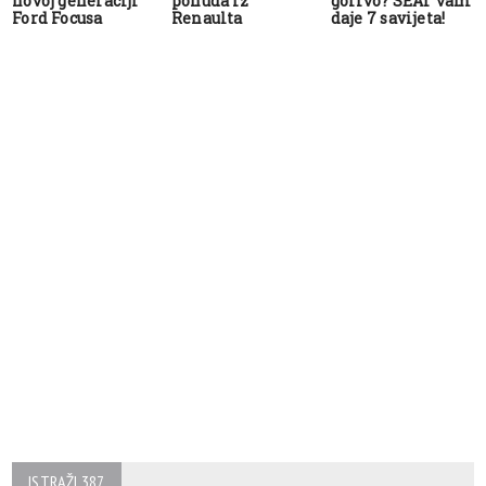
novoj generaciji
ponuda iz
gorivo? SEAT vam
Ford Focusa
Renaulta
daje 7 savijeta!
ISTRAŽI 387