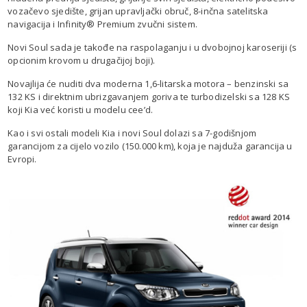
vozačevo sjedište, grijan upravljački obruč, 8-inčna satelitska
navigacija i Infinity® Premium zvučni sistem.
Novi Soul sada je takođe na raspolaganju i u dvobojnoj karoseriji (s
opcionim krovom u drugačijoj boji).
Novajlija će nuditi dva moderna 1,6-litarska motora – benzinski sa
132 KS i direktnim ubrizgavanjem goriva te turbodizelski sa 128 KS
koji Kia već koristi u modelu cee’d.
Kao i svi ostali modeli Kia i novi Soul dolazi sa 7-godišnjom
garancijom za cijelo vozilo (150.000 km), koja je najduža garancija u
Evropi.