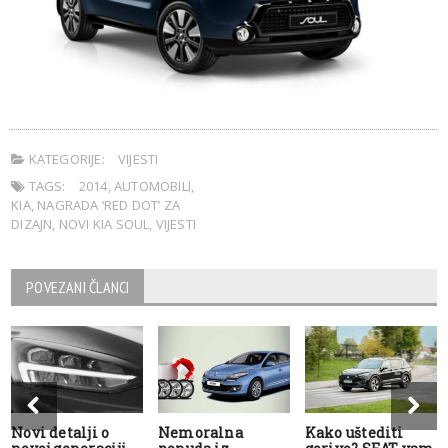
KATEGORIJE:
VIJESTI
TAGS:
2014
,
AUTOMOBILI
,
KIA
,
NAGRADA ‘RED DOT’ ZA
DIZAJN
,
NOVI KIA SOUL
,
VIJESTI
POVEZANI ČLANCI
Novi detalji o
Nemoralna
Kako uštediti