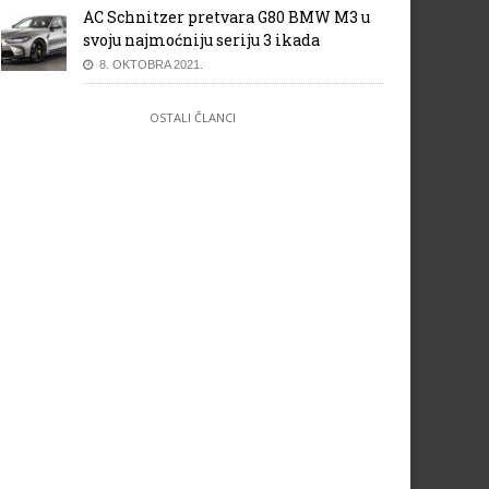
AC Schnitzer pretvara G80 BMW M3 u
svoju najmoćniju seriju 3 ikada
8. OKTOBRA 2021.
OSTALI ČLANCI