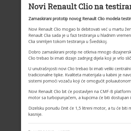
Novi Renault Clio na testira
Zamaskirani prototip novog Renault Clio modela testi
Novi Renault Clio mogao bi debitovati već u martu ž
Renault Clia sada je u fazi testiranja u hladnim vrem
Clia snimljen tokom testiranja u Švedskoj.
Dobro zamaskirani protip ne otkriva mnogo dizajnerskih
Clio trebao bi imati dizajn zadnjeg dijela koji je vrlo 
U unutrašnjosti novi Clio trebao bi imati veliki centraln
tradicionalne tipke. Kvaliteta materijala u kabini je na
sistemi pomoći vozaču koji će omogućit poluautonom
Novi Renault Clio bit će postavljen na CMF-B platform
motor sa turbopunjačem, a kupcima će biti dostupan i 1
Dizelsku ponudu činit će 1,5 litreni motor, a tu će biti
kasnije.