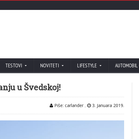
TESTOVI
NOVITETI
LIFESTYLE
AUTOMOBIL
ranju u Švedskoj!
Piše: carlander
,
3. Januara 2019.