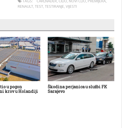
TAGS:
CARLNADER
,
CILIO
,
NOVI CLIO
,
PREMIJERA
,
RENAULT
,
TEST
,
TESTIRANJE
,
VIJESTI
tio u pogon
Škodina perjanica u službi FK
ŠK
rni krov u Holandiji
Sarajevo
SP