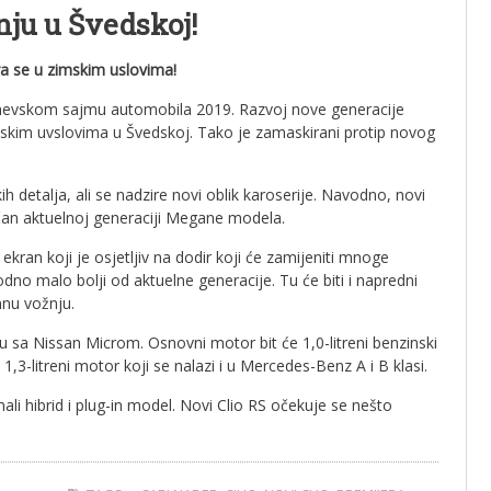
nju u Švedskoj!
ra se u zimskim uslovima!
enevskom sajmu automobila 2019. Razvoj nove generacije
enskim uvslovima u Švedskoj. Tako je zamaskirani protip novog
 detalja, ali se nadzire novi oblik karoserije. Navodno, novi
sličan aktuelnoj generaciji Megane modela.
i ekran koji je osjetljiv na dodir koji će zamijeniti mnoge
vodno malo bolji od aktuelne generacije. Tu će biti i napredni
nu vožnju.
u sa Nissan Microm. Osnovni motor bit će 1,0-litreni benzinski
,3-litreni motor koji se nalazi i u Mercedes-Benz A i B klasi.
 mali hibrid i plug-in model. Novi Clio RS očekuje se nešto