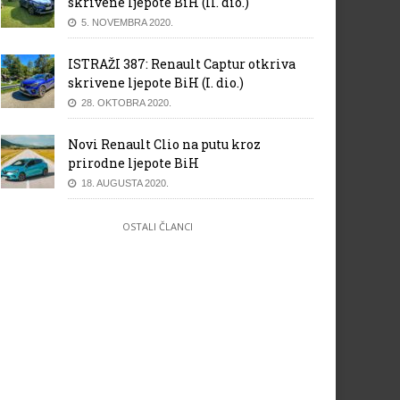
skrivene ljepote BiH (II. dio.)
5. NOVEMBRA 2020.
ISTRAŽI 387: Renault Captur otkriva
skrivene ljepote BiH (I. dio.)
28. OKTOBRA 2020.
Novi Renault Clio na putu kroz
prirodne ljepote BiH
18. AUGUSTA 2020.
OSTALI ČLANCI