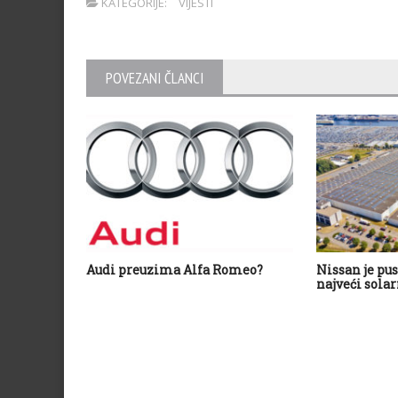
KATEGORIJE:
VIJESTI
POVEZANI ČLANCI
Audi preuzima Alfa Romeo?
Nissan je pus
najveći sola