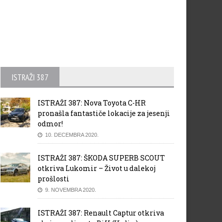
ISTRAŽI 387
ISTRAŽI 387: Nova Toyota C-HR
pronašla fantastiče lokacije za jesenji
odmor!
10. DECEMBRA 2020.
ISTRAŽI 387: ŠKODA SUPERB SCOUT
otkriva Lukomir – Život u dalekoj
prošlosti
9. NOVEMBRA 2020.
ISTRAŽI 387: Renault Captur otkriva