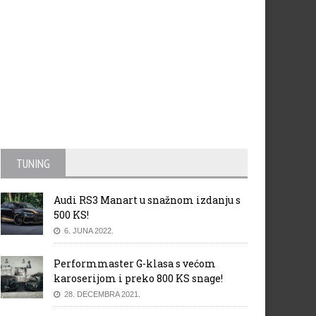
TUNING
Audi RS3 Manart u snažnom izdanju s
ODA predstavila ENYAQ
Vikend sa novim Twingom
500 KS!
ORTLINE iV
6. JUNA 2022.
Performmaster G-klasa s većom
karoserijom i preko 800 KS snage!
28. DECEMBRA 2021.