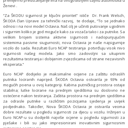
premijerno predstavljanje ima na ovogodišnjem sajmu automobila u
Ženevi .
“Za ŠKODU sigurnost je ključni prioritet” ističe Dr. Frank Welsch,
ŠKODA član Uprave za tehnički razvoj, te dodaje, “To se jednako
odnosi i na novi model Octavia. Naš cilj je učiniti putovanje ugodnim
i sigurnim koliko je god moguće kako za vozača tako i za putnike. Sa
velikim brojem sistema aktivne sigurnosti i nadopunjujućim
sistemima pasivne siugurnosti, nova Octavia je naše najsigurnije
vozilo do sada. Rezultati Euro NCAP testiranja potvrđuju visok nivo
sigurnosti našeg modela. Jako smo zadovoljni sa ukupnim
rezultatima testiranja i dobijenim zvjezdicama od strane nezavisnih
eksperata.“
Euro NCAP dodijelio je maksimalne ocijene za zaštitu odraslih
putnika lociranih naprijed. ŠKODA Octavia ostvarila je 93% od
mogućih poena u ovoj kategoriji. Kabina putničkog prostora ostaje
stabilna; lutke locirane na prednjim sjedištima su doslovno ne
ostećene nakon testiranja. Zaštita prostora na prednjim sjedištima
za odrasle putnike u različitim pozicijama sjedenja je uvijek
podjednako. Također, Nova ŠKODA Octavia je ostvarila veoma
dobre rezultate u pogledu sigurnosti za djecu u vozilu. Inžinjeri u
Euro NCAP-u su dodijelili najviše ocjene u pogledu sigurnosti za
pješake i bili su jako impresionirani inovativnim sigurnosnim