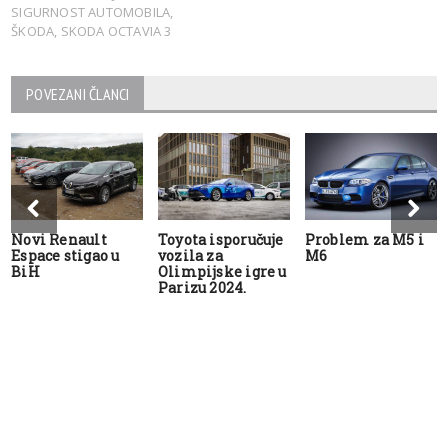
SIGURNOST AUTOMOBILA
,
ŠKODA
,
SKODA OCTAVIA 3
POVEZANI ČLANCI
Novi Renault
Toyota isporučuje
Problem za M5 i
Espace stigao u
vozila za
M6
BiH
Olimpijske igre u
Parizu 2024.