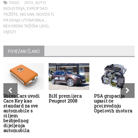
TAGS:
2013
,
AUTO
INDUSTRIJA
,
EVROPSKO
TRŽIŠTE
,
NISSAN
,
NOVOSTI
,
PRODAJA UTOMOBILA
,
REKORDNI TRŽIŠNI UDIO
,
VIJESTI
POVEZANI ČLANCI
Volvo Cars uvodi
BiH premijera
PSA grupacija
Care Key kao
Peugeot 2008
ugasit će
standard za sve
proizvodnju
automobile s
Opelovih motora
ciljem
bezbjednog
dijeljenja
automobila