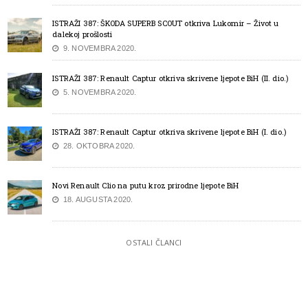
ISTRAŽI 387: ŠKODA SUPERB SCOUT otkriva Lukomir – Život u
dalekoj prošlosti
9. NOVEMBRA 2020.
ISTRAŽI 387: Renault Captur otkriva skrivene ljepote BiH (II. dio.)
5. NOVEMBRA 2020.
ISTRAŽI 387: Renault Captur otkriva skrivene ljepote BiH (I. dio.)
28. OKTOBRA 2020.
Novi Renault Clio na putu kroz prirodne ljepote BiH
18. AUGUSTA 2020.
OSTALI ČLANCI