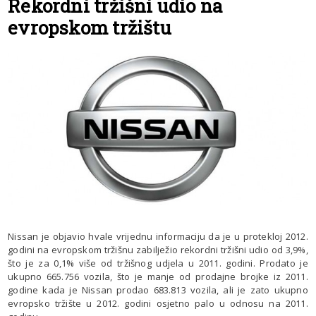
Rekordni tržišni udio na
evropskom tržištu
Nissan je objavio hvale vrijednu informaciju da je u protekloj 2012.
godini na evropskom tržišnu zabilježio rekordni tržišni udio od 3,9%,
što je za 0,1% više od tržišnog udjela u 2011. godini. Prodato je
ukupno 665.756 vozila, što je manje od prodajne brojke iz 2011.
godine kada je Nissan prodao 683.813 vozila, ali je zato ukupno
evropsko tržište u 2012. godini osjetno palo u odnosu na 2011.