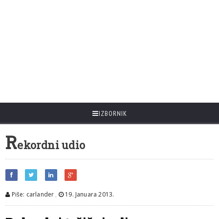
IZBORNIK
R
ekordni udio
Piše: carlander
,
19. Januara 2013.