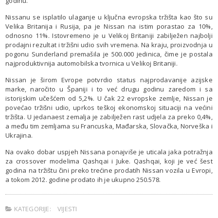
godinu.
Nissanu se isplatilo ulaganje u ključna evropska tržišta kao što su
Velika Britanija i Rusija, pa je Nissan na istim porastao za 10%,
odnosno 11%. Istovremeno je u Velikoj Britaniji zabilježen najbolji
prodajni rezultat i tržišni udio svih vremena. Na kraju, proizvodnja u
pogonu Sunderland premašila je 500.000 jedinica, čime je postala
najproduktivnija automobilska tvornica u Velikoj Britaniji.
Nissan je širom Evrope potvrdio status najprodavanije azijske
marke, naročito u Španiji i to već drugu godinu zaredom i sa
istorijskim učešćem od 5,2%. U čak 22 evropske zemlje, Nissan je
povećao tržišni udio, uprkos teškoj ekonomskoj situaciji na većini
tržišta. U jedanaest zemalja je zabilježen rast udjela za preko 0,4%,
a među tim zemljama su Francuska, Mađarska, Slovačka, Norveška i
Ukrajina.
Na ovako dobar uspjeh Nissana ponajviše je uticala jaka potražnja
za crossover modelima Qashqai i Juke. Qashqai, koji je već šest
godina na tržištu čini preko trećine prodatih Nissan vozila u Evropi,
a tokom 2012. godine prodato ih je ukupno 250.578.
KATEGORIJE:
VIJESTI