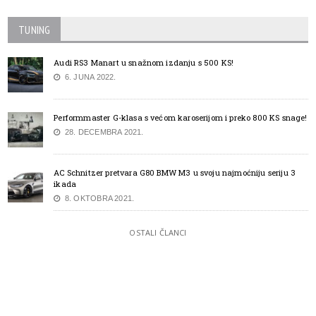
TUNING
Audi RS3 Manart u snažnom izdanju s 500 KS!
6. JUNA 2022.
Performmaster G-klasa s većom karoserijom i preko 800 KS snage!
28. DECEMBRA 2021.
AC Schnitzer pretvara G80 BMW M3 u svoju najmoćniju seriju 3
ikada
8. OKTOBRA 2021.
OSTALI ČLANCI