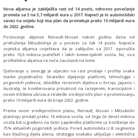
Nova alijansa je zabilježila rast od 14 posto, odnosno povećanje
prometa sa 5 na 5,7 milijardi eura u 2017. Najveći je to automobilski
savez na svijetu koji ima plan da prometuje preko 10 milijardi eura
do 2022. godine.
Poslovanje alijanse Renault–Nissan nakon godinu dana od
pridruženja Mitsubishija je u porastu za čak 14 posto. Najveća
svjetska alijansa izvještava da je zaključno sa 2017. isporučila
preko 10,6 miliona putničkih i lakih komercijalnih vozila. No, ova
profitabilna alijansa se neće zaustaviti na tome.
Djelovanje u sinergiji je utjecalo na rast prodaje i profita svake
marke pojedinačno. Strateško dijeljenje platformi, tehnologije i
pogonskih jedinica, skladišta rezervnih dijelova u Evropi, Japanu i
Australiji, te kombinovana prisutnost na razvijenim, tranzicijskim i
novim tržištima ubrzava strateški srednjoročni plan o prometovanju
preko 10 milijardi eura do kraja 2022. godine.
Prema ovom srednjoročnom planu, Renault, Nissan i Mitsubishi
planiraju prodati preko 14 miliona vozila, od čega će devet miliona
vozila biti izgrađeno na četiri zajedničke platforme uz korištenje do
75% aktuelnih pogonskih jednica. Pored automobila iz B segmenta
kao ključnog dijela plana, strategija svakako uključuje i električna