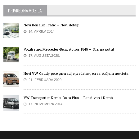
PRIVREDNA VOZILA
Novi Renault Trafic – Novi detalji
14. APRILA 2014.
Vozili smo: Mercedes-Benz Actros 1845 – Sila na putu!
17. AUGUSTA 2020.
Novi VW Caddy pete gneracije predstavljen sa obiljem noviteta
21. FEBRUARA 2020.
VW Transporter Kombi Doka Plus – Panel van i Kombi
17. NOVEMBRA 2014.