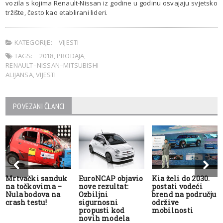
vozila s kojima Renault-Nissan iz godine u godinu osvajaju svjetsko
tržište, često kao etablirani lideri.
KATEGORIJE:
VIJESTI
TAGS:
2018
,
PRODAJA
,
RENAULT–NISSAN–MITSUBISHI
ALIJANSA
,
VIJESTI
POVEZANI ČLANCI
Mrtvački sanduk
EuroNCAP objavio
Kia želi do 2030.
na točkovima –
nove rezultat:
postati vodeći
Nula bodova na
Ozbiljni
brend na području
crash testu!
sigurnosni
održive
propusti kod
mobilnosti
novih modela