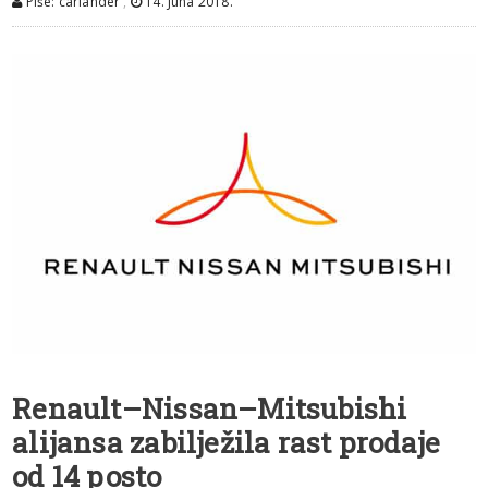
Piše: carlander
,
14. Juna 2018.
Renault–Nissan–Mitsubishi
alijansa
zabilježila rast prodaje
od 14 posto