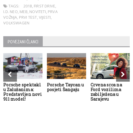
TAGS:
2018
,
FIRST DRIVE
,
I.D. NEO
,
MEB
,
NOVITETI
,
PRVA
VOŽNJA
,
PRVI TEST
,
VIJESTI
,
VOLKSWAGEN
POVEZANI ČLANCI
Porsche spektakl
Porsche Taycan u
Crvena srca na
u Zalužanima:
posjeti Šangaju
Ford vozilima
Predstavljen novi
zabilježena u
911 model!
Sarajevu