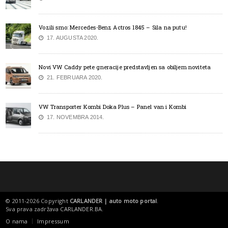
Vozili smo: Mercedes-Benz Actros 1845 – Sila na putu!
17. AUGUSTA 2020.
Novi VW Caddy pete gneracije predstavljen sa obiljem noviteta
21. FEBRUARA 2020.
VW Transporter Kombi Doka Plus – Panel van i Kombi
17. NOVEMBRA 2014.
© 2011-2026 Copyright
CARLANDER | auto moto portal
.
Sva prava zadržava
CARLANDER.BA
.
O nama
Impressum