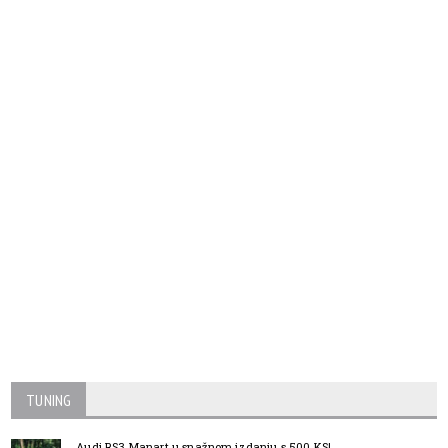
TUNING
Audi RS3 Manart u snažnom izdanju s 500 KS!