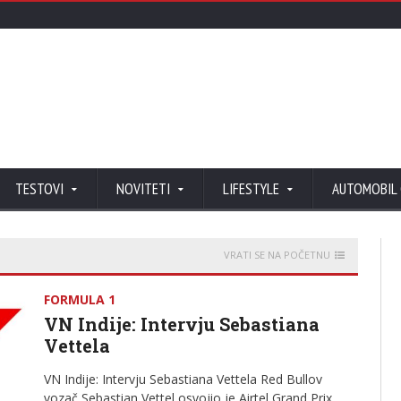
TESTOVI
NOVITETI
LIFESTYLE
AUTOMOBIL
VRATI SE NA POČETNU
FORMULA 1
VN Indije: Intervju Sebastiana
Vettela
VN Indije: Intervju Sebastiana Vettela Red Bullov
vozač Sebastian Vettel osvojio je Airtel Grand Prix