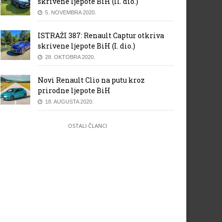
skrivene ljepote BiH (II. dio.)
5. NOVEMBRA 2020.
ISTRAŽI 387: Renault Captur otkriva
skrivene ljepote BiH (I. dio.)
28. OKTOBRA 2020.
Novi Renault Clio na putu kroz
prirodne ljepote BiH
18. AUGUSTA 2020.
OSTALI ČLANCI