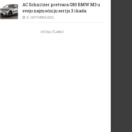
AC Schnitzer pretvara G80 BMW M3 u
svoju najmoćniju seriju 3 ikada
8. OKTOBRA 2021.
OSTALI ČLANCI