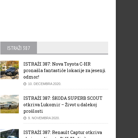
ISTRAŽI 387
ISTRAŽI 387: Nova Toyota C-HR
pronašla fantastiče lokacije za jesenji
odmor!
10. DECEMBRA 2020.
ISTRAŽI 387: ŠKODA SUPERB SCOUT
otkriva Lukomir – Život u dalekoj
prošlosti
9. NOVEMBRA 2020.
ISTRAŽI 387: Renault Captur otkriva