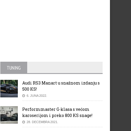
TUNING
Audi RS3 Manart u snažnom izdanju s
500 KS!
6. JUNA 2022.
Performmaster G-klasa s većom
karoserijom i preko 800 KS snage!
28. DECEMBRA 2021.