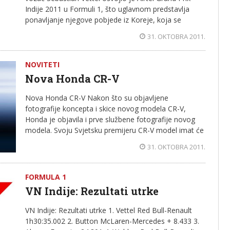
Indije 2011 u Formuli 1, što uglavnom predstavlja
ponavljanje njegove pobjede iz Koreje, koja se
31. OKTOBRA 2011.
NOVITETI
Nova Honda CR-V
Nova Honda CR-V Nakon što su objavljene
fotografije koncepta i skice novog modela CR-V,
Honda je objavila i prve službene fotografije novog
modela. Svoju Svjetsku premijeru CR-V model imat će
31. OKTOBRA 2011.
FORMULA 1
VN Indije: Rezultati utrke
VN Indije: Rezultati utrke 1. Vettel Red Bull-Renault
1h30:35.002 2. Button McLaren-Mercedes + 8.433 3.