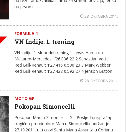
na rezultat u kvalifikacijama za startnu poziciju, jer su
na prvom
28. OKTOBRA 2011.
FORMULA 1
VN Indije: 1. trening
VN Indije: 1. slobodni trening 1 Lewis Hamilton
McLaren-Mercedes 1’26.836 22 2 Sebastian Vettel
Red Bull-Renault 1’27.416 0.580 23 3 Mark Webber
Red Bull-Renault 1’27.428 0.592 27 4 Jenson Button
28. OKTOBRA 2011.
MOTO GP
Pokopan Simoncelli
Pokopan Marco Simoncelli – Sic Posljednji ispraćaj
tragično preminulom Marcu Simoncelliu održan je
27.10.2011. u u crkvi Santa Maria Assunta u Corianu.