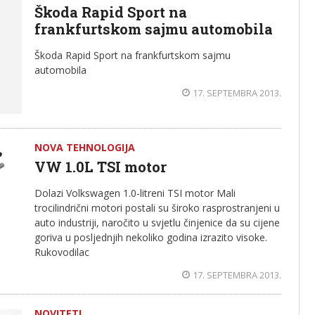
Škoda Rapid Sport na
frankfurtskom sajmu automobila
Škoda Rapid Sport na frankfurtskom sajmu
automobila
17. SEPTEMBRA 2013.
NOVA TEHNOLOGIJA
VW 1.0L TSI motor
Dolazi Volkswagen 1.0-litreni TSI motor Mali
trocilindrični motori postali su široko rasprostranjeni u
auto industriji, naročito u svjetlu činjenice da su cijene
goriva u posljednjih nekoliko godina izrazito visoke.
Rukovodilac
17. SEPTEMBRA 2013.
NOVITETI