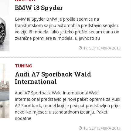
BMW i8 Spyder
BMW i8 Spyder BMW je prošle sedmice na
frankfurtskom sajmu automobila predstavio serijsku
verziju i8 modela. Iako je teko prošlo sedam dana od
zvanične premijere i8 modela, u javnosti su
17. SEPTEMBRA 2013.
TUNING
Audi A7 Sportback Wald
International
Audi A7 Sportback Wald International Wald
International predstavio je novi paket opreme za Audi
A7 Sportback, model koji je prvi put predstavljen prije
nekoliko mjeseci u standardnom izdanju. Paket
dodatne
16. SEPTEMBRA 2013.