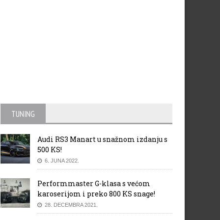
TUNING
Audi RS3 Manart u snažnom izdanju s
500 KS!
6. JUNA 2022.
Performmaster G-klasa s većom
karoserijom i preko 800 KS snage!
28. DECEMBRA 2021.