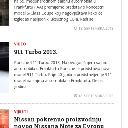
na 65. međunarodnom salonu automobila u
Frankfurtu (IAA) premijerno predstavio konceptni
model S-Class Coupe koji nagovještava kako će
izgledati nasljednik luksuznog CL-a. Radi se
18. SEPTEMBRA 2013.
VIDEO
911 Turbo 2013.
Porsche 911 Turbo 2013. Na ovogodišnjem sajmu
automobila u Frankfurtu Porsche je predstavio novi
model 911 Turbo. Prije 50 godina predstavljen je 911
model na sajmu automobila u Frankfurtu. Deset
godina
18. SEPTEMBRA 2013.
VIJESTI
Nissan pokrenuo proizvodnju
novog Nissana Note za Evropu