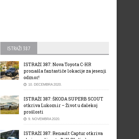
ISTRAŽI 387
ISTRAŽI 387: Nova Toyota C-HR
pronašla fantastiče lokacije za jesenji
odmor!
10. DECEMBRA 2020.
ISTRAŽI 387: ŠKODA SUPERB SCOUT
otkriva Lukomir – Život u dalekoj
prošlosti
9. NOVEMBRA 2020.
ISTRAŽI 387: Renault Captur otkriva