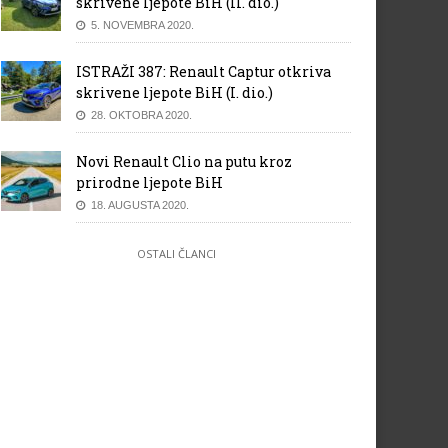
skrivene ljepote BiH (II. dio.)
5. NOVEMBRA 2020.
ISTRAŽI 387: Renault Captur otkriva
skrivene ljepote BiH (I. dio.)
28. OKTOBRA 2020.
Novi Renault Clio na putu kroz
prirodne ljepote BiH
18. AUGUSTA 2020.
OSTALI ČLANCI