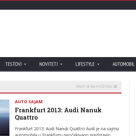
TESTOVI
NOVITETI
LIFESTYLE
AUTOMOBIL
VRATI SE NA POČETNU
AUTO SAJAM
Frankfurt 2013: Audi Nanuk
Quattro
Frankfurt 2013: Audi Nanuk Quattro Audi je na sajmu
automobila u Frankfurtu neočekivano predstavio