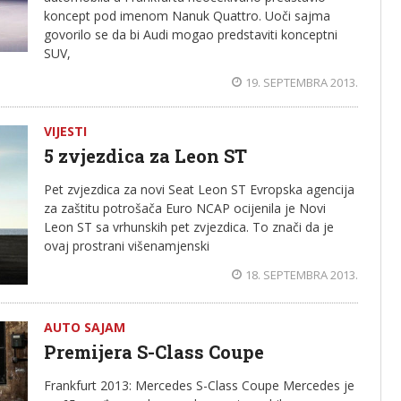
koncept pod imenom Nanuk Quattro. Uoči sajma
govorilo se da bi Audi mogao predstaviti konceptni
SUV,
19. SEPTEMBRA 2013.
VIJESTI
5 zvjezdica za Leon ST
Pet zvjezdica za novi Seat Leon ST Evropska agencija
za zaštitu potrošača Euro NCAP ocijenila je Novi
Leon ST sa vrhunskih pet zvjezdica. To znači da je
ovaj prostrani višenamjenski
18. SEPTEMBRA 2013.
AUTO SAJAM
Premijera S-Class Coupe
Frankfurt 2013: Mercedes S-Class Coupe Mercedes je