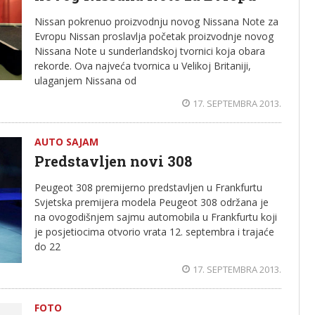
Nissan pokrenuo proizvodnju novog Nissana Note za
Evropu Nissan proslavlja početak proizvodnje novog
Nissana Note u sunderlandskoj tvornici koja obara
rekorde. Ova najveća tvornica u Velikoj Britaniji,
ulaganjem Nissana od
17. SEPTEMBRA 2013.
AUTO SAJAM
Predstavljen novi 308
Peugeot 308 premijerno predstavljen u Frankfurtu
Svjetska premijera modela Peugeot 308 održana je
na ovogodišnjem sajmu automobila u Frankfurtu koji
je posjetiocima otvorio vrata 12. septembra i trajaće
do 22
17. SEPTEMBRA 2013.
FOTO