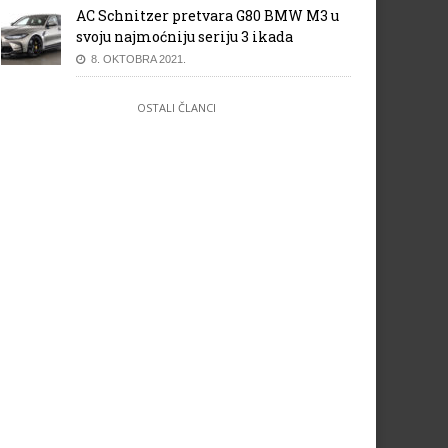
AC Schnitzer pretvara G80 BMW M3 u
svoju najmoćniju seriju 3 ikada
8. OKTOBRA 2021.
OSTALI ČLANCI