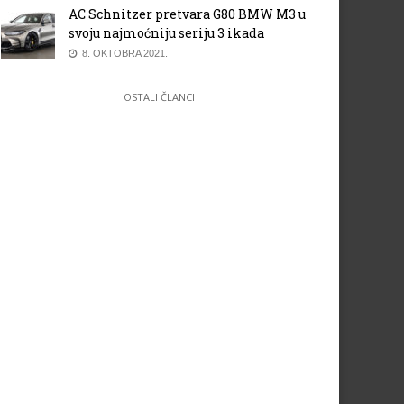
AC Schnitzer pretvara G80 BMW M3 u
svoju najmoćniju seriju 3 ikada
8. OKTOBRA 2021.
OSTALI ČLANCI