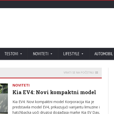
TESTOVI
NOVITETI
LIFESTYLE
AUTOMOBIL
VRATI SE NA POČETNU
NOVITETI
Kia EV4: Novi kompaktni model
Kia EV4: Novi kompaktni model Korporacija Kia je
predstavila model EV4, prikazujući varijantu limuzine i
hatchbacka uoči drugog događaja marke Kia EV Day,