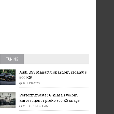
TUNING
Audi RS3 Manart u snažnom izdanju s
500 KS!
6. JUNA 2022.
Performmaster G-klasa s većom
karoserijom i preko 800 KS snage!
28. DECEMBRA 2021.