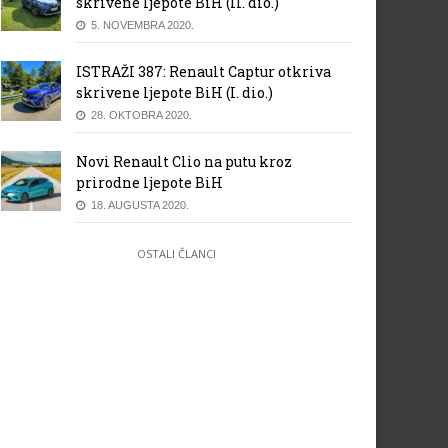
skrivene ljepote BiH (II. dio.)
5. NOVEMBRA 2020.
ISTRAŽI 387: Renault Captur otkriva
skrivene ljepote BiH (I. dio.)
28. OKTOBRA 2020.
Novi Renault Clio na putu kroz
prirodne ljepote BiH
18. AUGUSTA 2020.
OSTALI ČLANCI