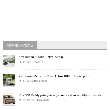
PRIVREDNA VOZILA
Novi Renault Trafic – Novi detalji
14. APRILA 2014.
Vozili smo: Mercedes-Benz Actros 1845 – Sila na putu!
17. AUGUSTA 2020.
Novi VW Caddy pete gneracije predstavljen sa obiljem noviteta
21. FEBRUARA 2020.