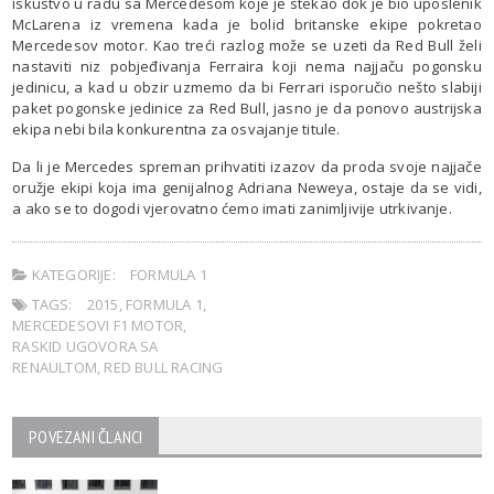
iskustvo u radu sa Mercedesom koje je stekao dok je bio uposlenik
McLarena iz vremena kada je bolid britanske ekipe pokretao
Mercedesov motor. Kao treći razlog može se uzeti da Red Bull želi
nastaviti niz pobjeđivanja Ferraira koji nema najjaču pogonsku
jedinicu, a kad u obzir uzmemo da bi Ferrari isporučio nešto slabiji
paket pogonske jedinice za Red Bull, jasno je da ponovo austrijska
ekipa nebi bila konkurentna za osvajanje titule.
Da li je Mercedes spreman prihvatiti izazov da proda svoje najjače
oružje ekipi koja ima genijalnog Adriana Neweya, ostaje da se vidi,
a ako se to dogodi vjerovatno ćemo imati zanimljivije utrkivanje.
KATEGORIJE:
FORMULA 1
TAGS:
2015
,
FORMULA 1
,
MERCEDESOVI F1 MOTOR
,
RASKID UGOVORA SA
RENAULTOM
,
RED BULL RACING
POVEZANI ČLANCI