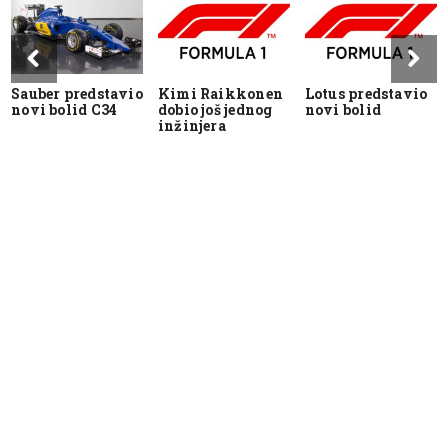
Sauber predstavio
Kimi Raikkonen
Lotus predstavio
novi bolid C34
dobio još jednog
novi bolid
inžinjera