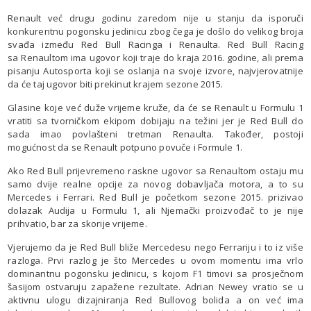
Renault već drugu godinu zaredom nije u stanju da isporuči
konkurentnu pogonsku jedinicu zbog čega je došlo do velikog broja
svađa između Red Bull Racinga i Renaulta. Red Bull Racing
sa Renaultom ima ugovor koji traje do kraja 2016. godine, ali prema
pisanju Autosporta koji se oslanja na svoje izvore, najvjerovatnije
da će taj ugovor biti prekinut krajem sezone 2015.
Glasine koje već duže vrijeme kruže, da će se Renault u Formulu 1
vratiti sa tvorničkom ekipom dobijaju na težini jer je Red Bull do
sada imao povlašteni tretman Renaulta. Također, postoji
mogućnost da se Renault potpuno povuče i Formule 1.
Ako Red Bull prijevremeno raskne ugovor sa Renaultom ostaju mu
samo dvije realne opcije za novog dobavljača motora, a to su
Mercedes i Ferrari. Red Bull je početkom sezone 2015. prizivao
dolazak Audija u Formulu 1, ali Njemački proizvođač to je nije
prihvatio, bar za skorije vrijeme.
Vjerujemo da je Red Bull bliže Mercedesu nego Ferrariju i to iz više
razloga. Prvi razlog je što Mercedes u ovom momentu ima vrlo
dominantnu pogonsku jedinicu, s kojom F1 timovi sa prosječnom
šasijom ostvaruju zapažene rezultate. Adrian Newey vratio se u
aktivnu ulogu dizajniranja Red Bullovog bolida a on već ima