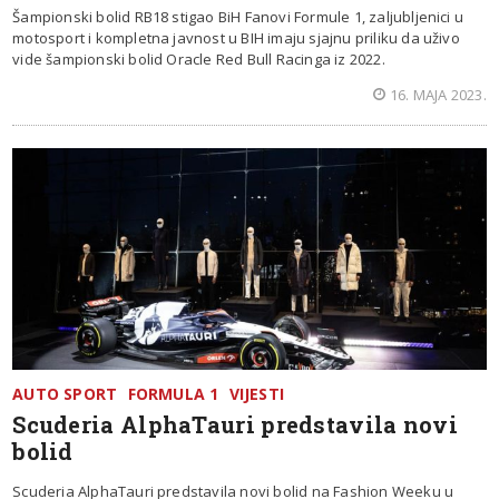
Šampionski bolid RB18 stigao BiH Fanovi Formule 1, zaljubljenici u
motosport i kompletna javnost u BIH imaju sjajnu priliku da uživo
vide šampionski bolid Oracle Red Bull Racinga iz 2022.
16. MAJA 2023.
AUTO SPORT
FORMULA 1
VIJESTI
Scuderia AlphaTauri predstavila novi
bolid
Scuderia AlphaTauri predstavila novi bolid na Fashion Weeku u