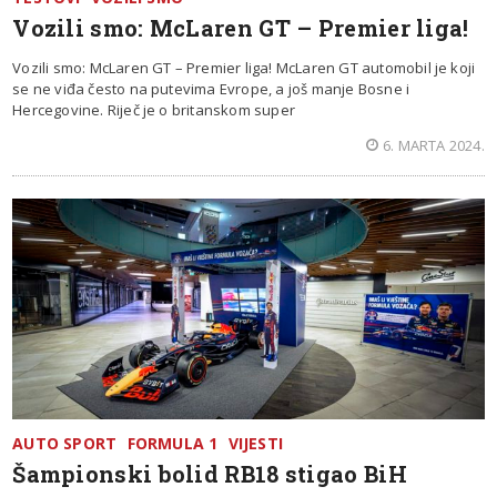
Vozili smo: McLaren GT – Premier liga!
Vozili smo: McLaren GT – Premier liga! McLaren GT automobil je koji
se ne viđa često na putevima Evrope, a još manje Bosne i
Hercegovine. Riječ je o britanskom super
6. MARTA 2024.
AUTO SPORT
FORMULA 1
VIJESTI
Šampionski bolid RB18 stigao BiH