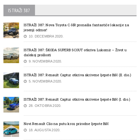
ISTRAŽI 387
ISTRAŽI 387: Nova Toyota C-HR pronašla fantastiče lokacije za
jesenji odmor!
10. DECEMBRA 2020.
ISTRAŽI 387: ŠKODA SUPERB SCOUT otkriva Lukomir – Život u
dalekoj prošlosti
9. NOVEMBRA 2020.
ISTRAŽI 387: Renault Captur otkriva skrivene ljepote BiH (II. dio.)
5. NOVEMBRA 2020.
ISTRAŽI 387: Renault Captur otkriva skrivene ljepote BiH (I. dio.)
28. OKTOBRA 2020.
Novi Renault Clio na putu kroz prirodne ljepote BiH
18. AUGUSTA 2020.