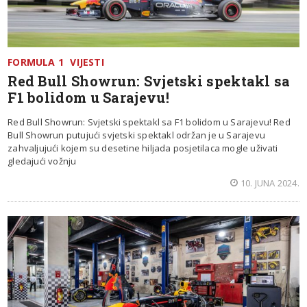
FORMULA 1
VIJESTI
Red Bull Showrun: Svjetski spektakl sa
F1 bolidom u Sarajevu!
Red Bull Showrun: Svjetski spektakl sa F1 bolidom u Sarajevu! Red
Bull Showrun putujući svjetski spektakl održan je u Sarajevu
zahvaljujući kojem su desetine hiljada posjetilaca mogle uživati
gledajući vožnju
10. JUNA 2024.