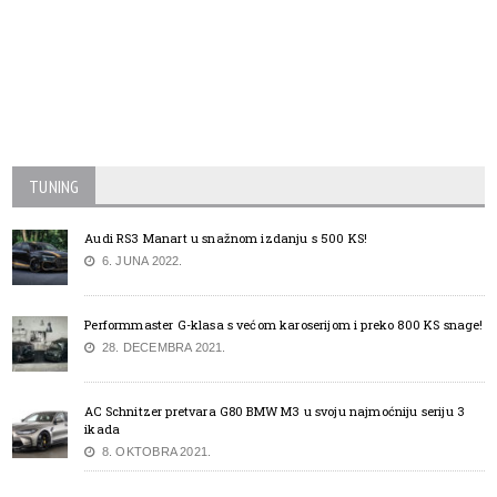
TUNING
Audi RS3 Manart u snažnom izdanju s 500 KS!
6. JUNA 2022.
Performmaster G-klasa s većom karoserijom i preko 800 KS snage!
28. DECEMBRA 2021.
AC Schnitzer pretvara G80 BMW M3 u svoju najmoćniju seriju 3
ikada
8. OKTOBRA 2021.