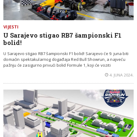
VIJESTI
U Sarajevo stigao RB7 šampionski F1
bolid!
U Sarajevo stigao RB7 šampionski F1 bolid! Sarajevo će 9. juna biti
domaćin spektakularnog događaja Red Bull Showrun, a najveću
pažnju će zasigurno privući bolid Formule 1, koji će voziti
4. JUNA 2024.