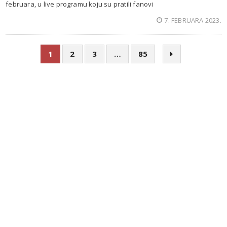
februara, u live programu koju su pratili fanovi
7. FEBRUARA 2023.
1
2
3
…
85