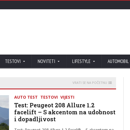
TESTOVI
NOVITETI
LIFESTYLE
AUTOMOBIL
VRATI SE NA POČETNU
AUTO TEST
TESTOVI
VIJESTI
Test: Peugeot 208 Allure 1.2
facelift – S akcentom na udobnost
i dopadljivost
Test: Peugeot 208 Allure 1.2 facelift – S akcentom na