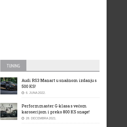
TUNING
Audi RS3 Manart u snažnom izdanju s
500 KS!
6. JUNA 2022.
Performmaster G-klasa s većom
karoserijom i preko 800 KS snage!
28. DECEMBRA 2021.