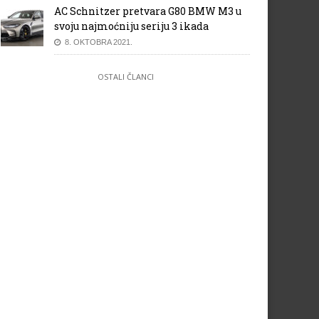
AC Schnitzer pretvara G80 BMW M3 u
svoju najmoćniju seriju 3 ikada
8. OKTOBRA 2021.
OSTALI ČLANCI