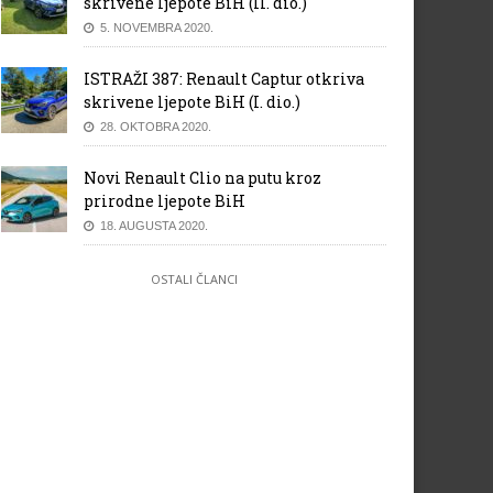
skrivene ljepote BiH (II. dio.)
5. NOVEMBRA 2020.
ISTRAŽI 387: Renault Captur otkriva
skrivene ljepote BiH (I. dio.)
28. OKTOBRA 2020.
Novi Renault Clio na putu kroz
prirodne ljepote BiH
18. AUGUSTA 2020.
OSTALI ČLANCI