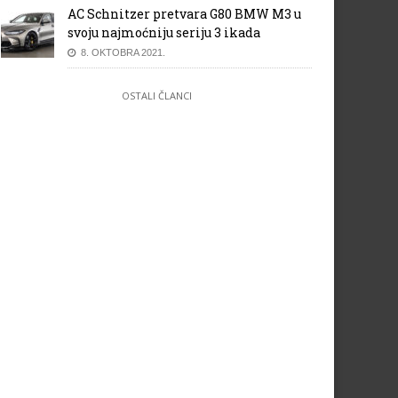
AC Schnitzer pretvara G80 BMW M3 u
svoju najmoćniju seriju 3 ikada
8. OKTOBRA 2021.
OSTALI ČLANCI