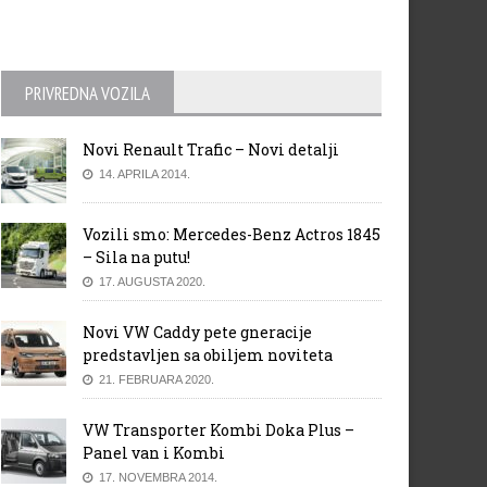
PRIVREDNA VOZILA
Novi Renault Trafic – Novi detalji
14. APRILA 2014.
Kine 2016: Rezultati 3.
Čeka dobar bolid?
Vozili smo: Mercedes-Benz Actros 1845
obodnog treninga
– Sila na putu!
17. AUGUSTA 2020.
Novi VW Caddy pete gneracije
predstavljen sa obiljem noviteta
21. FEBRUARA 2020.
VW Transporter Kombi Doka Plus –
Panel van i Kombi
17. NOVEMBRA 2014.