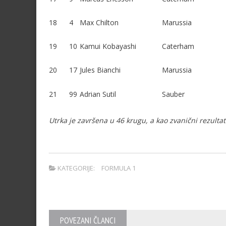
18
4
Max Chilton
Marussia
19
10
Kamui Kobayashi
Caterham
20
17
Jules Bianchi
Marussia
21
99
Adrian Sutil
Sauber
Utrka je završena u 46 krugu, a kao zvanični rezultat
.
KATEGORIJE:
FORMULA 1
POVEZANI ČLANCI