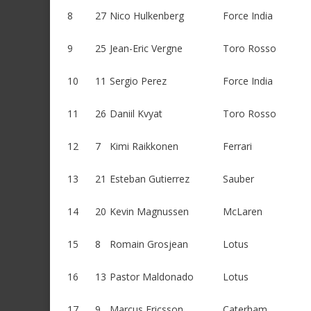
8
27
Nico Hulkenberg
Force India
9
25
Jean-Eric Vergne
Toro Rosso
10
11
Sergio Perez
Force India
11
26
Daniil Kvyat
Toro Rosso
12
7
Kimi Raikkonen
Ferrari
13
21
Esteban Gutierrez
Sauber
14
20
Kevin Magnussen
McLaren
15
8
Romain Grosjean
Lotus
16
13
Pastor Maldonado
Lotus
17
9
Marcus Ericsson
Caterham