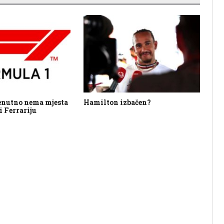
enutno nema mjesta
Hamilton izbačen?
VN 
i Ferrariju
sl