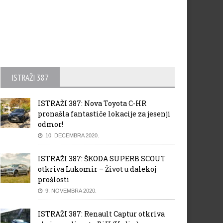
ISTRAŽI 387
ISTRAŽI 387: Nova Toyota C-HR
pronašla fantastiče lokacije za jesenji
odmor!
10. DECEMBRA 2020.
ISTRAŽI 387: ŠKODA SUPERB SCOUT
otkriva Lukomir – Život u dalekoj
prošlosti
9. NOVEMBRA 2020.
ISTRAŽI 387: Renault Captur otkriva