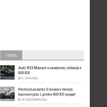
TUNING
Audi RS3 Manart u snažnom izdanju s
500 KS!
6. JUNA 2022.
Performmaster G-klasa s većom
karoserijom i preko 800 KS snage!
28. DECEMBRA 2021.