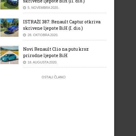
skrivene ljepote BiH (II. dio.)
5. NOVEMBRA 2020.
ISTRAŽI 387: Renault Captur otkriva
skrivene ljepote BiH (I. dio.)
28. OKTOBRA 2020.
Novi Renault Clio na putu kroz
prirodne ljepote BiH
18. AUGUSTA 2020.
OSTALI ČLANCI