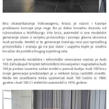
Bez obavještavanja Volkswagenu, Kraus je razvio i kasnije
predstavio koncept prije nego što je dobio konačnu dozvolu od
rukovodstva u Wolfsburgu. Vrlo brzo, automobil iz ove modelske
generacije ulaze u serijsku proizvodnju i postaju glavna okosnica
Audi ponude. Modeli iz te generacije trasiraju novi put njemačkog
proizvođača i vraćaju ga na put slave i uspjeha kojim je snažno
koračao do početka Drugog svjetskog rata.
U tom periodu modelske i tehnološke renesanse nastao je Audi
100. Zahvaljujući brojnim tehnološkim inovacijama i nagradama Audi
100 je postao izuzetno važan model u ponudi Audija. Audi 100 kroz
svoje generacije predstavljen je u velikom broju različitih izvedbi.
Među tim izvedbama treba spomenuti Audi 100 Cabrio iz 1969.
godine i Audi 100 C1 električni automobil iz 1976. godine.