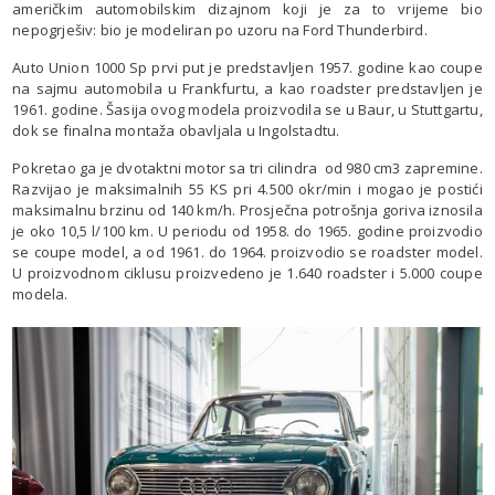
američkim automobilskim dizajnom koji je za to vrijeme bio
nepogrješiv: bio je modeliran po uzoru na Ford Thunderbird.
Auto Union 1000 Sp prvi put je predstavljen 1957. godine kao coupe
na sajmu automobila u Frankfurtu, a kao roadster predstavljen je
1961. godine. Šasija ovog modela proizvodila se u Baur, u Stuttgartu,
dok se finalna montaža obavljala u Ingolstadtu.
Pokretao ga je dvotaktni motor sa tri cilindra od 980 cm3 zapremine.
Razvijao je maksimalnih 55 KS pri 4.500 okr/min i mogao je postići
maksimalnu brzinu od 140 km/h. Prosječna potrošnja goriva iznosila
je oko 10,5 l/100 km. U periodu od 1958. do 1965. godine proizvodio
se coupe model, a od 1961. do 1964. proizvodio se roadster model.
U proizvodnom ciklusu proizvedeno je 1.640 roadster i 5.000 coupe
modela.