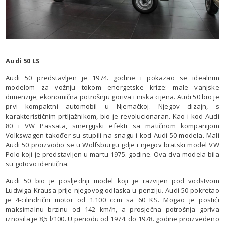
Audi 50 LS
Audi 50 predstavljen je 1974. godine i pokazao se idealnim
modelom za vožnju tokom energetske krize: male vanjske
dimenzije, ekonomična potrošnju goriva i niska cijena. Audi 50 bio je
prvi kompaktni automobil u Njemačkoj. Njegov dizajn, s
karakterističnim prtljažnikom, bio je revolucionaran. Kao i kod Audi
80 i VW Passata, sinergijski efekti sa matičnom kompanijom
Volkswagen također su stupili na snagu i kod Audi 50 modela. Mali
Audi 50 proizvodio se u Wolfsburgu gdje i njegov bratski model VW
Polo koji je predstavljen u martu 1975. godine. Ova dva modela bila
su gotovo identična.
Audi 50 bio je posljednji model koji je razvijen pod vodstvom
Ludwiga Krausa prije njegovog odlaska u penziju. Audi 50 pokretao
je 4-cilindrični motor od 1.100 ccm sa 60 KS. Mogao je postići
maksimalnu brzinu od 142 km/h, a prosječna potrošnja goriva
iznosila je 8,5 l/100. U periodu od 1974. do 1978. godine proizvedeno