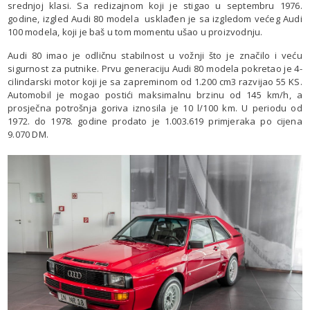
srednjoj klasi. Sa redizajnom koji je stigao u septembru 1976.
godine, izgled Audi 80 modela usklađen je sa izgledom većeg Audi
100 modela, koji je baš u tom momentu ušao u proizvodnju.
Audi 80 imao je odličnu stabilnost u vožnji što je značilo i veću
sigurnost za putnike. Prvu generaciju Audi 80 modela pokretao je 4-
cilindarski motor koji je sa zapreminom od 1.200 cm3 razvijao 55 KS.
Automobil je mogao postići maksimalnu brzinu od 145 km/h, a
prosječna potrošnja goriva iznosila je 10 l/100 km. U periodu od
1972. do 1978. godine prodato je 1.003.619 primjeraka po cijena
9.070 DM.