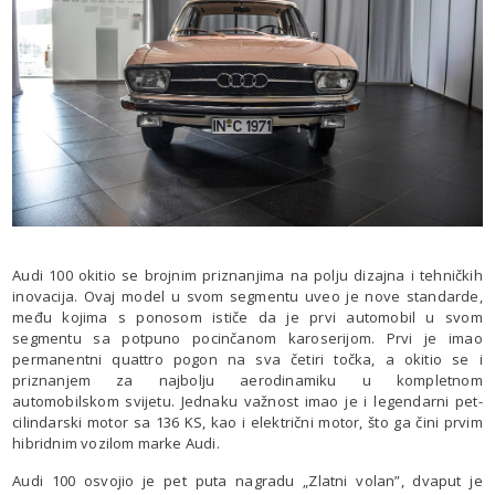
Audi 100 okitio se brojnim priznanjima na polju dizajna i tehničkih
inovacija. Ovaj model u svom segmentu uveo je nove standarde,
među kojima s ponosom ističe da je prvi automobil u svom
segmentu sa potpuno pocinčanom karoserijom. Prvi je imao
permanentni quattro pogon na sva četiri točka, a okitio se i
priznanjem za najbolju aerodinamiku u kompletnom
automobilskom svijetu. Jednaku važnost imao je i legendarni pet-
cilindarski motor sa 136 KS, kao i električni motor, što ga čini prvim
hibridnim vozilom marke Audi.
Audi 100 osvojio je pet puta nagradu „Zlatni volan”, dvaput je