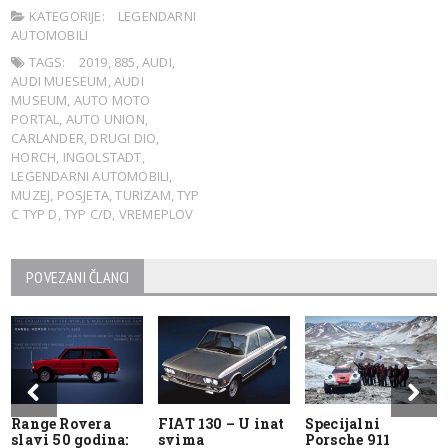
KATEGORIJE:
LEGENDARNI
AUTOMOBILI
TAGS:
2019
,
885
,
AUDI
,
AUDI MUESEUM
,
AUDI
MUSEUM
,
AUTO MOTO
PORTAL
,
AUTO UNION
,
CARLANDER
,
DRUGI DIO
,
HORCH
,
INGOLSTADT
,
LEGENDARNI AUTOMOBILI
,
MUZEJ
,
POSJETA
,
TURIZAM
,
TYP
C TYP D
,
TYP C/D
,
VREMEPLOV
POVEZANI ČLANCI
Range Rovera
FIAT 130 – U inat
Specijalni
slavi 50 godina:
svima
Porsche 911