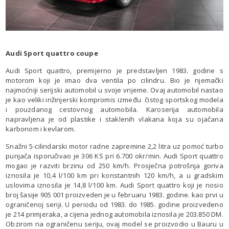
Audi Sport quattro coupe
Audi Sport quattro, premijerno je predstavljen 1983. godine s
motorom koji je imao dva ventila po cilindru. Bio je njemački
najmoćniji serijski automobil u svoje vrijeme. Ovaj automobil nastao
je kao veliki inžinjerski kompromis između čistog sportskog modela
i pouzdanog cestovnog automobila. Karoserija automobila
napravljena je od plastike i staklenih vlakana koja su ojačana
karbonom i kevlarom.
Snažni 5-cilindarski motor radne zapremine 2,2 litra uz pomoć turbo
punjača isporučivao je 306 KS pri 6.700 okr/min. Audi Sport quattro
mogao je razviti brzinu od 250 km/h. Prosječna potrošnja goriva
iznosila je 10,4 l/100 km pri konstantnih 120 km/h, a u gradskim
uslovima iznosila je 14,8 l/100 km. Audi Sport quattro koji je nosio
broj šasije 905 001 proizveden je u februaru 1983. godine. kao prvi u
ograničenoj seriji. U periodu od 1983. do 1985. godine proizvedeno
je 214 primjeraka, a cijena jednog automobila iznosila je 203.850 DM.
Obzirom na ograničenu seriju, ovaj model se proizvodio u Bauru u