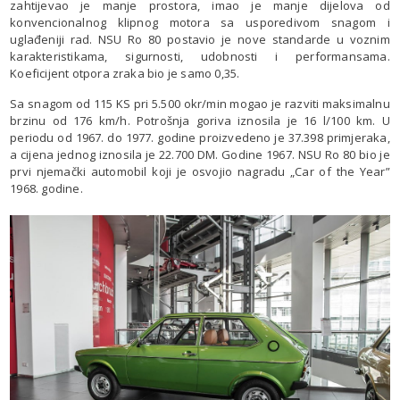
zahtijevao je manje prostora, imao je manje dijelova od
konvencionalnog klipnog motora sa usporedivom snagom i
uglađeniji rad. NSU Ro 80 postavio je nove standarde u voznim
karakteristikama, sigurnosti, udobnosti i performansama.
Koeficijent otpora zraka bio je samo 0,35.
Sa snagom od 115 KS pri 5.500 okr/min mogao je razviti maksimalnu
brzinu od 176 km/h. Potrošnja goriva iznosila je 16 l/100 km. U
periodu od 1967. do 1977. godine proizvedeno je 37.398 primjeraka,
a cijena jednog iznosila je 22.700 DM. Godine 1967. NSU Ro 80 bio je
prvi njemački automobil koji je osvojio nagradu „Car of the Year”
1968. godine.