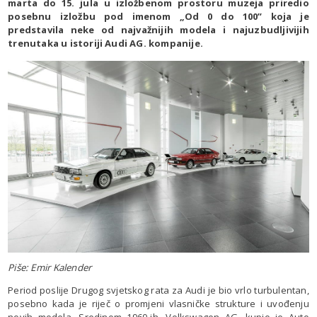
marta do 15. jula u izložbenom prostoru muzeja priredio
posebnu izložbu pod imenom „Od 0 do 100” koja je
predstavila neke od najvažnijih modela i najuzbudljivijih
trenutaka u istoriji Audi AG. kompanije.
Piše: Emir Kalender
Period poslije Drugog svjetskog rata za Audi je bio vrlo turbulentan,
posebno kada je riječ o promjeni vlasničke strukture i uvođenju
novih modela. Sredinom 1960-ih, Volkswagen AG. kupio je Auto