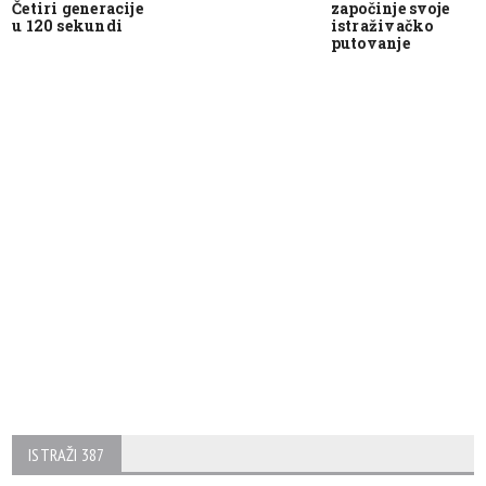
Četiri generacije
započinje svoje
u 120 sekundi
istraživačko
putovanje
ISTRAŽI 387