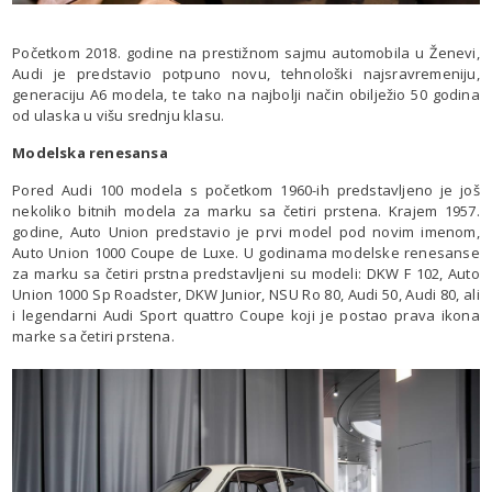
Početkom 2018. godine na prestižnom sajmu automobila u Ženevi,
Audi je predstavio potpuno novu, tehnološki najsravremeniju,
generaciju A6 modela, te tako na najbolji način obilježio 50 godina
od ulaska u višu srednju klasu.
Modelska renesansa
Pored Audi 100 modela s početkom 1960-ih predstavljeno je još
nekoliko bitnih modela za marku sa četiri prstena. Krajem 1957.
godine, Auto Union predstavio je prvi model pod novim imenom,
Auto Union 1000 Coupe de Luxe. U godinama modelske renesanse
za marku sa četiri prstna predstavljeni su modeli: DKW F 102, Auto
Union 1000 Sp Roadster, DKW Junior, NSU Ro 80, Audi 50, Audi 80, ali
i legendarni Audi Sport quattro Coupe koji je postao prava ikona
marke sa četiri prstena.