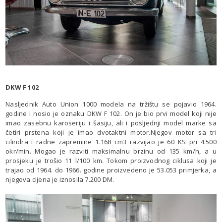
DKW F 102
Nasljednik Auto Union 1000 modela na tržištu se pojavio 1964.
godine i nosio je oznaku DKW F 102. On je bio prvi model koji nije
imao zasebnu karoseriju i šasiju, ali i posljednji model marke sa
četiri prstena koji je imao dvotaktni motor.Njegov motor sa tri
cilindra i radne zapremine 1.168 cm3 razvijao je 60 KS pri 4.500
okr/min. Mogao je razviti maksimalnu brzinu od 135 km/h, a u
prosjeku je trošio 11 l/100 km. Tokom proizvodnog ciklusa koji je
trajao od 1964. do 1966. godine proizvedeno je 53.053 primjerka, a
njegova cijena je iznosila 7.200 DM.