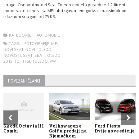
snage. Osnovni model Seat Toledo modela poseduje 1.2-litreni
motor sa tri cilindra sa MPI ubrizgavanjem goriva i maksimalnom
izlaznom snagom od 75 KS.
KATEGORIJE:
AUTOMOBILI
TAGS:
FOTOGRAFIJE
,
MPI
,
NOVI SEAT
,
NOVI TOLEDO
,
NOVOSTI
,
SEAT
,
SEAT TOLEDO
2013
,
TDI
,
TFSI
,
TOLEDO
,
VW
POVEZANI ČLANCI
Škoda Octavia III
Volkswagen e-
Ford Fiesta –
Combi
Golf u prodaji na
Dvije nove edicije
Njemačkom