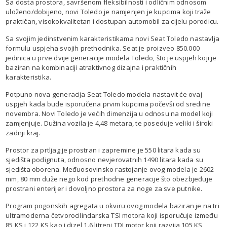
Sa dosta prostora, savršenom fleksibilnosti i odličnim odnosom
uloženo/dobijeno, novi Toledo je namjenjen je kupcima koji traže
praktičan, visokokvalitetan i dostupan automobil za cijelu porodicu.
Sa svojim jedinstvenim karakteristikama novi Seat Toledo nastavlja
formulu uspjeha svojih prethodnika. Seat je proizveo 850.000
jedinica u prve dvije generacije modela Toledo, što je uspjeh koji je
baziran na kombinaciji atraktivnog dizajna i praktičnih
karakteristika.
Potpuno nova generacija Seat Toledo modela nastavit će ovaj
uspjeh kada bude isporučena prvim kupcima počevši od sredine
novembra. Novi Toledo je većih dimenzija u odnosu na model koji
zamjenjuje. Dužina vozila je 4,48 metara, te poseduje veliki i široki
zadnji kraj.
Prostor za prtljag je prostran i zapremine je 550 litara kada su
sjedišta podignuta, odnosno nevjerovatnih 1490 litara kada su
sjedišta oborena. Međuosovinsko rastojanje ovog modela je 2602
mm, 80 mm duže nego kod prethodne generacije što obezbjeđuje
prostrani enterijer i dovoljno prostora za noge za sve putnike.
Program pogonskih agregata u okviru ovog modela baziran je na tri
ultramoderna četvorocilindarska TSI motora koji isporučuje između
85 KS i 122 KS kao i dizel 1.6 litreni TDI motor koji razvija 105 KS