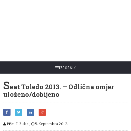
IZBORNIK
S
eat Toledo 2013. – Odlična omjer
uloženo/dobijeno
Piše: E. Zukic
,
5. Septembra 2012.