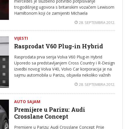
mercedes je službeno potvrdio potpisivanje
trogodišnjeg ugovora s britanskim vozačem Lewisom
Hamiltonom koji će zamijeniti Michaela
28. SEPTEMBRA 2012.
VIJESTI
Rasprodat V60 Plug-in Hybrid
Rasprodata prva serija Volva V60 Plug-in Hybrid
Uporedo sa predstavljanjem Cross Country i R-Design
izvedbi novog Volva V40, Volvo Car korporacija je na
sajmu automobila u Parizu, objavila nekoliko važnih
28. SEPTEMBRA 2012.
AUTO SAJAM
Premijere u Parizu: Audi
Crosslane Concept
Premijere u Parizu: Audi Crosslane Concept Prije