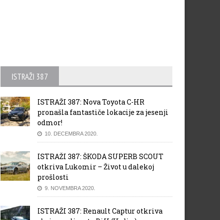
ISTRAŽI 387
ISTRAŽI 387: Nova Toyota C-HR
pronašla fantastiče lokacije za jesenji
odmor!
10. DECEMBRA 2020.
ISTRAŽI 387: ŠKODA SUPERB SCOUT
otkriva Lukomir – Život u dalekoj
prošlosti
9. NOVEMBRA 2020.
ISTRAŽI 387: Renault Captur otkriva