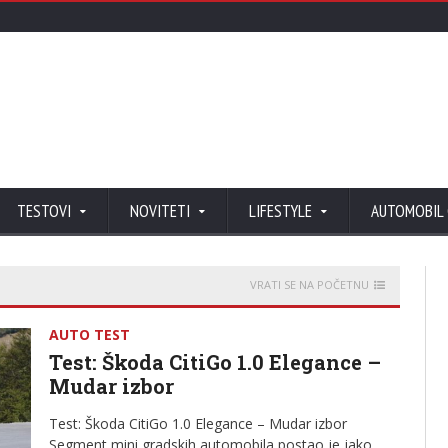
TESTOVI
NOVITETI
LIFESTYLE
AUTOMOBIL
VRATI SE NA POČETNU
AUTO TEST
Test: Škoda CitiGo 1.0 Elegance –
Mudar izbor
Test: Škoda CitiGo 1.0 Elegance – Mudar izbor
Segment mini gradskih automobila postao je jako