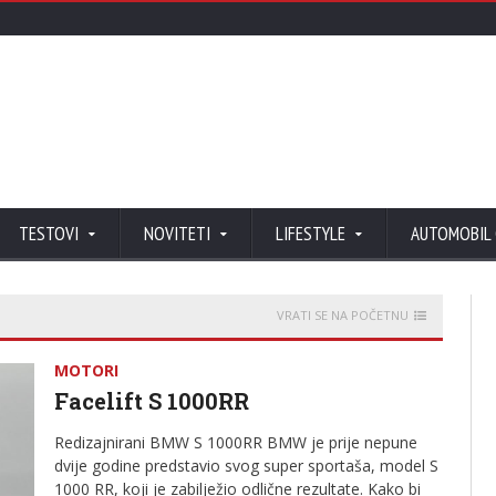
TESTOVI
NOVITETI
LIFESTYLE
AUTOMOBIL
VRATI SE NA POČETNU
MOTORI
Facelift S 1000RR
Redizajnirani BMW S 1000RR BMW je prije nepune
dvije godine predstavio svog super sportaša, model S
1000 RR, koji je zabilježio odlične rezultate. Kako bi