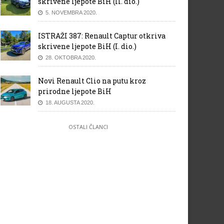
skrivene ljepote BiH (II. dio.)
5. NOVEMBRA 2020.
ISTRAŽI 387: Renault Captur otkriva
skrivene ljepote BiH (I. dio.)
28. OKTOBRA 2020.
Novi Renault Clio na putu kroz
prirodne ljepote BiH
18. AUGUSTA 2020.
OSTALI ČLANCI