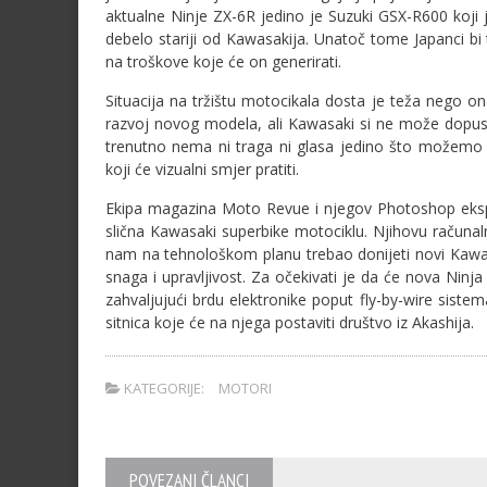
aktualne Ninje ZX-6R jedino je Suzuki GSX-R600 koji j
debelo stariji od Kawasakija. Unatoč tome Japanci bi 
na troškove koje će on generirati.
Situacija na tržištu motocikala dosta je teža nego o
razvoj novog modela, ali Kawasaki si ne može dopust
trenutno nema ni traga ni glasa jedino što možemo u
koji će vizualni smjer pratiti.
Ekipa magazina Moto Revue i njegov Photoshop ekspe
slična Kawasaki superbike motociklu. Njihovu računal
nam na tehnološkom planu trebao donijeti novi Kawasak
snaga i upravljivost. Za očekivati je da će nova Ninja ZX
zahvaljujući brdu elektronike poput fly-by-wire sistem
sitnica koje će na njega postaviti društvo iz Akashija.
KATEGORIJE:
MOTORI
POVEZANI ČLANCI