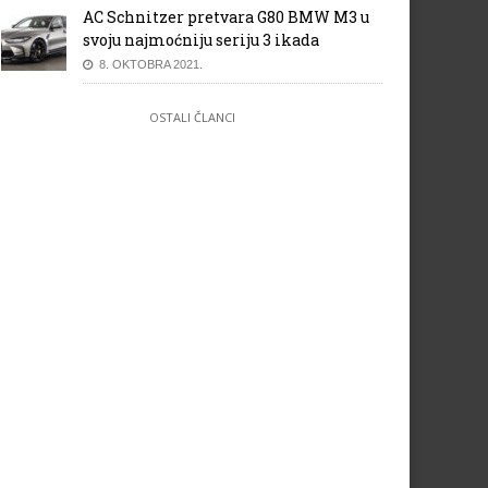
AC Schnitzer pretvara G80 BMW M3 u
svoju najmoćniju seriju 3 ikada
8. OKTOBRA 2021.
OSTALI ČLANCI