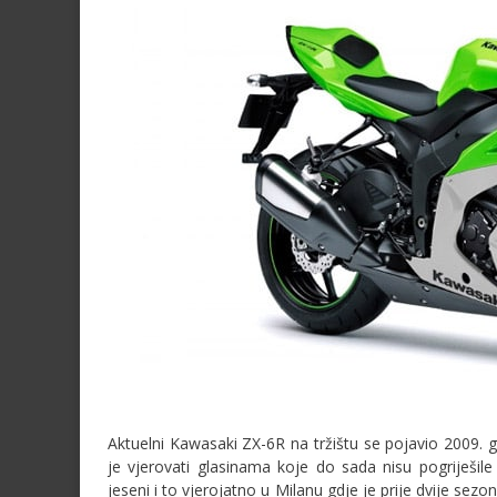
Aktuelni Kawasaki ZX-6R na tržištu se pojavio 2009. g
je vjerovati glasinama koje do sada nisu pogriješile 
jeseni i to vjerojatno u Milanu gdje je prije dvije se