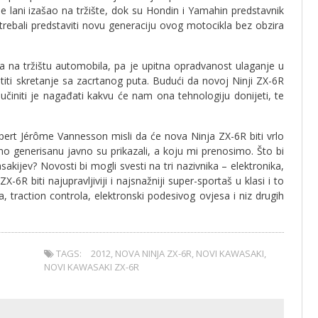
e lani izašao na tržište, dok su Hondin i Yamahin predstavnik
trebali predstaviti novu generaciju ovog motocikla bez obzira
na na tržištu automobila, pa je upitna opradvanost ulaganje u
iti skretanje sa zacrtanog puta. Budući da novoj Ninji ZX-6R
činiti je nagađati kakvu će nam ona tehnologiju donijeti, te
rt Jérôme Vannesson misli da će nova Ninja ZX-6R biti vrlo
no generisanu javno su prikazali, a koju mi prenosimo. Što bi
ijev? Novosti bi mogli svesti na tri nazivnika – elektronika,
-6R biti najupravljiviji i najsnažniji super-sportaš u klasi i to
a, traction controla, elektronski podesivog ovjesa i niz drugih
TAGS:
2012
,
NOVA NINJA ZX-6R
,
NOVI KAWASAKI
,
NOVI KAWASAKI ZX-6R