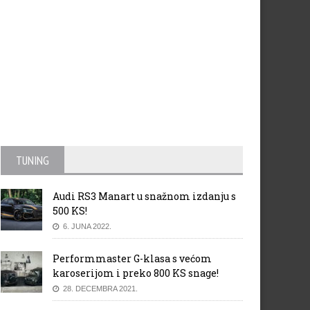
sla električni motocikl
Suzuki GSX-R750 Yoshimur
TUNING
Audi RS3 Manart u snažnom izdanju s
500 KS!
6. JUNA 2022.
Performmaster G-klasa s većom
karoserijom i preko 800 KS snage!
28. DECEMBRA 2021.