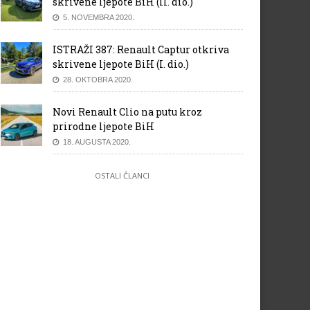
skrivene ljepote BiH (II. dio.)
5. NOVEMBRA 2020.
ISTRAŽI 387: Renault Captur otkriva
skrivene ljepote BiH (I. dio.)
28. OKTOBRA 2020.
Novi Renault Clio na putu kroz
prirodne ljepote BiH
18. AUGUSTA 2020.
OSTALI ČLANCI