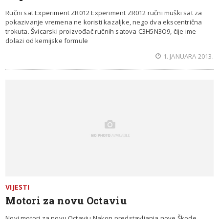
Ručni sat Experiment ZR012 Experiment ZR012 ručni muški sat za
pokazivanje vremena ne koristi kazaljke, nego dva ekscentrična
trokuta. Švicarski proizvođač ručnih satova C3H5N3O9, čije ime
dolazi od kemijske formule
1. JANUARA 2013.
VIJESTI
Motori za novu Octaviu
Novi motori za novu Octaviu Nakon predstavljanja nove Škode