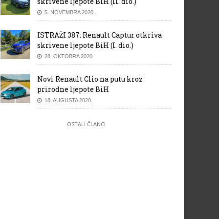
skrivene ljepote BiH (II. dio.)
5. NOVEMBRA 2020.
ISTRAŽI 387: Renault Captur otkriva
skrivene ljepote BiH (I. dio.)
28. OKTOBRA 2020.
Novi Renault Clio na putu kroz
prirodne ljepote BiH
18. AUGUSTA 2020.
OSTALI ČLANCI