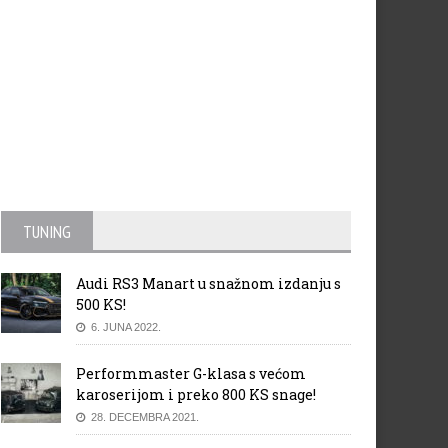
TUNING
Audi RS3 Manart u snažnom izdanju s
500 KS!
6. JUNA 2022.
Performmaster G-klasa s većom
karoserijom i preko 800 KS snage!
28. DECEMBRA 2021.