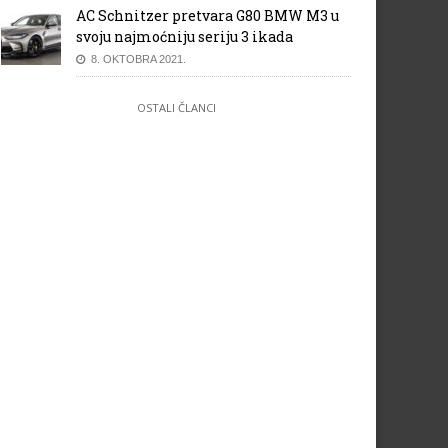
AC Schnitzer pretvara G80 BMW M3 u
svoju najmoćniju seriju 3 ikada
8. OKTOBRA 2021.
OSTALI ČLANCI