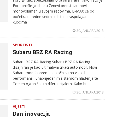
Ford B-Max spektakularno otvara vrata Nakon što je
Ford prošle godine u Ženevi predstavio novi
monovolumen u svojim redovima, B-MAX će od
početka naredne sedmice biti na raspolaganju i
kupcima
30. JANUARA 2013.
SPORTISTI
Subaru BRZ RA Racing
Subaru BRZ RA Racing Subaru BRZ RA Racing
dizajniran je kao ultimativni trkaći automobil. Novi
Subaru model opremljen kočnicama visokih
performansi, unaprijeđenim sistemom hlađenja te
Torsen ograničenim diferencijalom. Kako bi
30. JANUARA 2013.
VIJESTI
Dan inovacija