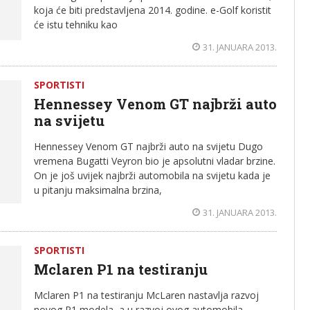
koja će biti predstavljena 2014. godine. e-Golf koristit
će istu tehniku kao
31. JANUARA 2013.
SPORTISTI
Hennessey Venom GT najbrži auto
na svijetu
Hennessey Venom GT najbrži auto na svijetu Dugo
vremena Bugatti Veyron bio je apsolutni vladar brzine.
On je još uvijek najbrži automobila na svijetu kada je
u pitanju maksimalna brzina,
31. JANUARA 2013.
SPORTISTI
Mclaren P1 na testiranju
Mclaren P1 na testiranju McLaren nastavlja razvoj
novog P1 modela, a u razvoj ovog automobila