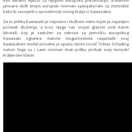
kao idealno mjesto za njegovu europsku prezentaciju. Sredinom
januara došli brojni europski novinari specijalizirani za motocikle
kako bi seuvjerili u sposobnosti novog kralja iz Kawasakia.
Za tu priliku Kawasaki je napravio i službeni video kojim je najavljen
početak druženja, a kroz njega vas svojim glasom vodi Karim
Mostafi, koji je zadužen za odnose sa javnošću europskog
Kawasaki ogranka. Kakvim mogućnostima raspolaže ovaj
Kawasakiev model prisutne je uputio, testni vozač Tobias Schading
nakon čega su i sami novinari imali priliku probati ovaj motocikl
kraljevske klase!