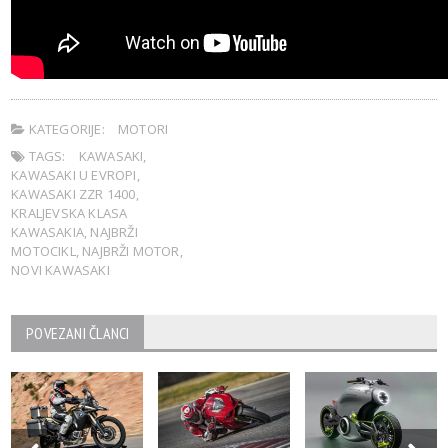
KATEGORIJE:
MOTORI
TAGS:
KAWASAKI
,
KAWASAKI U EVROPI
,
KAWASAKI ZZR 1400
,
KRALJEVSKA KLASA
KAWASAKIA
,
NAJBRŽI
MOTOCIKL
,
NAJBRŽI MOTOR
,
NOVI KAWASAKI
POVEZANI ČLANCI