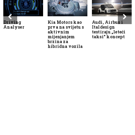
Driving
Kia Motors kao
Audi, Airbus i
Analyser
prva na svijetu s
Italdesign
aktivnim
testiraju „leteći
mijenjanjem
taksi“ koncept
brzina za
hibridna vozila