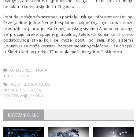
usluge Care Connect (proaktivne usluge i hitni pozivi) mogu
besplatno koristiti sljedećih 13 godina.
Ponuda je slično formirana i u portfelju usluga Infotainment Online:
Prve godine je korištenje besplatno, nakon toga ga kupac može
produžiti uz plaćanje. Kod navigacijskog sistema Amundsen usluge
se pružaju preko spojenog mobilnog telefona korisnika ili preko
podatkovnog stika koji se može dobiti po želji. Kod sistema
Columbus se može koristiti i hotspot mobilnog telefona ili se opcijski
u Škoda Kodiaq preko LTE-modula može integrirati SIM kartica.
KATEGORIJE:
NOVA
TEHNOLOGIJA
TAGS:
2016
,
KODIAQ
,
NOVA TEHNOLOGIJA
,
POVEZIVANJE
,
ŠKODA
POVEZANI ČLANCI