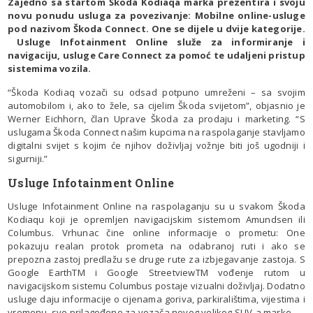
Zajedno sa startom Škoda Kodiaqa marka prezentira i svoju
novu ponudu usluga za povezivanje: Mobilne online-usluge
pod nazivom Škoda Connect. One se dijele u dvije kategorije.
Usluge Infotainment Online služe za informiranje i
navigaciju, usluge Care Connect za pomoć te udaljeni pristup
sistemima vozila.
“Škoda Kodiaq vozači su odsad potpuno umreženi – sa svojim
automobilom i, ako to žele, sa cijelim Škoda svijetom”, objasnio je
Werner Eichhorn, član Uprave Škoda za prodaju i marketing. “S
uslugama Škoda Connect našim kupcima na raspolaganje stavljamo
digitalni svijet s kojim će njihov doživljaj vožnje biti još ugodniji i
sigurniji.”
Usluge Infotainment Online
Usluge Infotainment Online na raspolaganju su u svakom Škoda
Kodiaqu koji je opremljen navigacijskim sistemom Amundsen ili
Columbus. Vrhunac čine online informacije o prometu: One
pokazuju realan protok prometa na odabranoj ruti i ako se
prepozna zastoj predlažu se druge rute za izbjegavanje zastoja. S
Google EarthTM i Google StreetviewTM vođenje rutom u
navigacijskom sistemu Columbus postaje vizualni doživljaj. Dodatno
usluge daju informacije o cijenama goriva, parkiralištima, vijestima i
vremenu, sve prilagođeno za vozača novog velikog SUV-a marke.