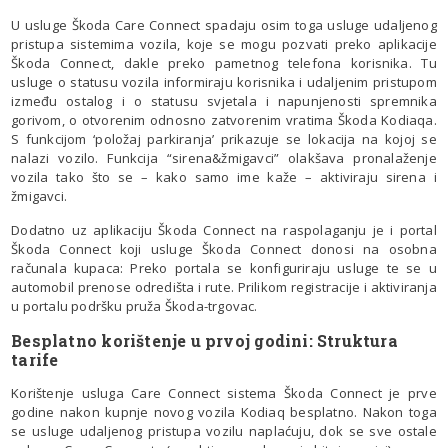
U usluge Škoda Care Connect spadaju osim toga usluge udaljenog
pristupa sistemima vozila, koje se mogu pozvati preko aplikacije
Škoda Connect, dakle preko pametnog telefona korisnika. Tu
usluge o statusu vozila informiraju korisnika i udaljenim pristupom
između ostalog i o statusu svjetala i napunjenosti spremnika
gorivom, o otvorenim odnosno zatvorenim vratima Škoda Kodiaqa.
S funkcijom ‘položaj parkiranja’ prikazuje se lokacija na kojoj se
nalazi vozilo. Funkcija “sirena&žmigavci” olakšava pronalaženje
vozila tako što se – kako samo ime kaže – aktiviraju sirena i
žmigavci.
Dodatno uz aplikaciju Škoda Connect na raspolaganju je i portal
Škoda Connect koji usluge Škoda Connect donosi na osobna
računala kupaca: Preko portala se konfiguriraju usluge te se u
automobil prenose odredišta i rute. Prilikom registracije i aktiviranja
u portalu podršku pruža Škoda-trgovac.
Besplatno korištenje u prvoj godini: Struktura
tarife
Korištenje usluga Care Connect sistema Škoda Connect je prve
godine nakon kupnje novog vozila Kodiaq besplatno. Nakon toga
se usluge udaljenog pristupa vozilu naplaćuju, dok se sve ostale