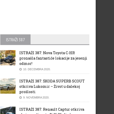
ISTRAŽI 387
ISTRAŽI 387: Nova Toyota C-HR
pronašla fantastiče lokacije za jesenji
odmor!
10. DECEMBRA 2020.
ISTRAŽI 387: ŠKODA SUPERB SCOUT
otkriva Lukomir – Život u dalekoj
prošlosti
9. NOVEMBRA 2020.
ISTRAŽI 387: Renault Captur otkriva