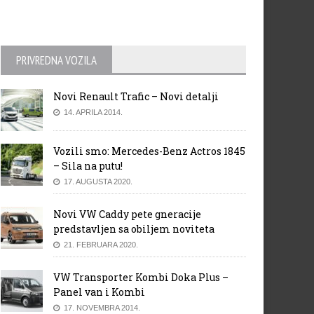
oda objavila novu fotografiju
Predstavljen novi Audi A5/S
sionS koncepta
Coupe
PRIVREDNA VOZILA
Novi Renault Trafic – Novi detalji
14. APRILA 2014.
Vozili smo: Mercedes-Benz Actros 1845
– Sila na putu!
17. AUGUSTA 2020.
Novi VW Caddy pete gneracije
predstavljen sa obiljem noviteta
21. FEBRUARA 2020.
VW Transporter Kombi Doka Plus –
Panel van i Kombi
17. NOVEMBRA 2014.