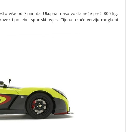
ešto više od 7 minuta. Ukupna masa vozila neće preći 800 kg,
 kavez i posebni sportski ovjes. Cijena trkaće verziju mogla bi