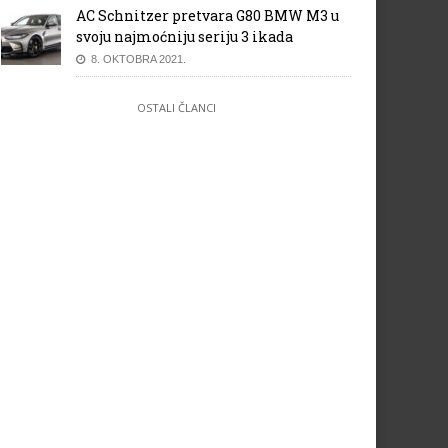
AC Schnitzer pretvara G80 BMW M3 u
svoju najmoćniju seriju 3 ikada
8. OKTOBRA 2021.
OSTALI ČLANCI