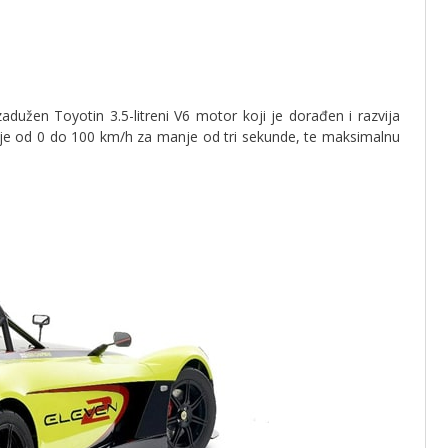
adužen Toyotin 3.5-litreni V6 motor koji je dorađen i razvija
e od 0 do 100 km/h za manje od tri sekunde, te maksimalnu