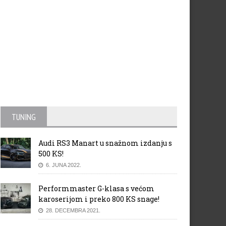
TUNING
Audi RS3 Manart u snažnom izdanju s
500 KS!
6. JUNA 2022.
Performmaster G-klasa s većom
karoserijom i preko 800 KS snage!
28. DECEMBRA 2021.