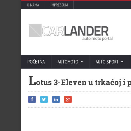
O NAMA
IMPRESSUM
POČETNA
AUTOMOTO
AUTO SPORT
L
otus 3-Eleven u trkaćoj i 