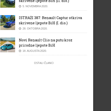
skrivene ljepote BiH (II. dio.)
5. NOVEMBRA 2020.
ISTRAŽI 387: Renault Captur otkriva
skrivene ljepote BiH (I. dio.)
28. OKTOBRA 2020.
Novi Renault Clio na putu kroz
prirodne ljepote BiH
18. AUGUSTA 2020.
OSTALI ČLANCI