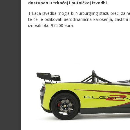
dostupan u trkaćoj i putničkoj izvedbi.
Trkaća izvedba mogla bi Nürburgring stazu preći za n
te će je odlikovati aerodinamična karoserija, zaštitni
iznositi oko 97.500 eura.