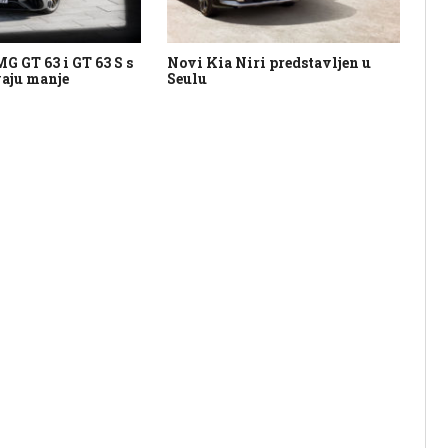
 GT 63 i GT 63 S s
Novi Kia Niri predstavljen u
Šk
vaju manje
Seulu
Vi