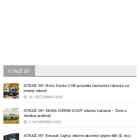
ISTRAŽI 387
ISTRAŽI 387: Nova Toyota C-HR pronašla fantastiče lokacije za
jesenji odmor!
10. DECEMBRA 2020.
ISTRAŽI 387: ŠKODA SUPERB SCOUT otkriva Lukomir – Život u
dalekoj prošlosti
9. NOVEMBRA 2020.
ISTRAŽI 387: Renault Captur otkriva skrivene ljepote BiH (II. dio.)