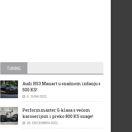
TUNING
Audi RS3 Manart u snažnom izdanju s
500 KS!
6. JUNA 2022.
Performmaster G-klasa s većom
karoserijom i preko 800 KS snage!
28. DECEMBRA 2021.