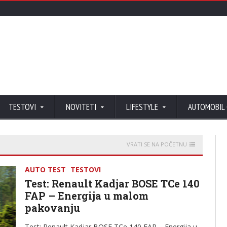
TESTOVI
NOVITETI
LIFESTYLE
AUTOMOBIL
VRATI SE NA POČETNU
AUTO TEST
TESTOVI
Test: Renault Kadjar BOSE TCe 140
FAP – Energija u malom
pakovanju
Test: Renault Kadjar BOSE TCe 140 FAP – Energija u