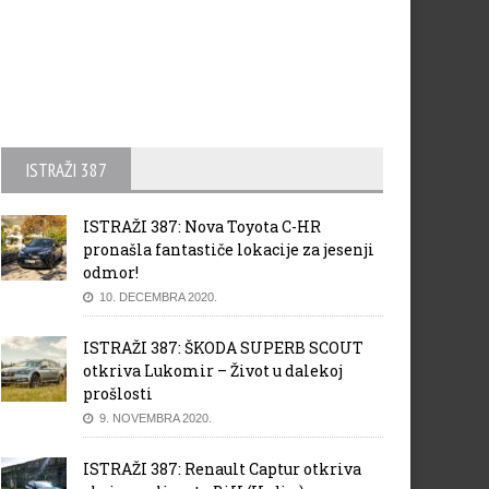
ISTRAŽI 387
ISTRAŽI 387: Nova Toyota C-HR
pronašla fantastiče lokacije za jesenji
odmor!
10. DECEMBRA 2020.
ISTRAŽI 387: ŠKODA SUPERB SCOUT
otkriva Lukomir – Život u dalekoj
prošlosti
9. NOVEMBRA 2020.
ISTRAŽI 387: Renault Captur otkriva