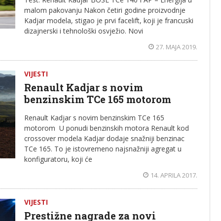
malom pakovanju Nakon četiri godine proizvodnje
Kadjar modela, stigao je prvi facelift, koji je francuski
dizajnerski i tehnološki osvježio. Novi
27. MAJA 2019.
VIJESTI
Renault Kadjar s novim
benzinskim TCe 165 motorom
Renault Kadjar s novim benzinskim TCe 165
motorom U ponudi benzinskih motora Renault kod
crossover modela Kadjar dodaje snažniji benzinac
TCe 165. To je istovremeno najsnažniji agregat u
konfiguratoru, koji će
14. APRILA 2017.
VIJESTI
Prestižne nagrade za novi