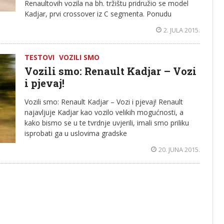
Renaultovih vozila na bh. tržištu pridružio se model
Kadjar, prvi crossover iz C segmenta. Ponudu
2. JULA 2015.
TESTOVI
VOZILI SMO
Vozili smo: Renault Kadjar – Vozi
i pjevaj!
Vozili smo: Renault Kadjar – Vozi i pjevaj! Renault
najavljuje Kadjar kao vozilo velikih mogućnosti, a
kako bismo se u te tvrdnje uvjerili, imali smo priliku
isprobati ga u uslovima gradske
20. JUNA 2015.