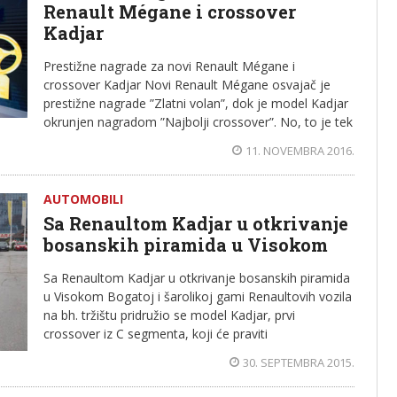
Renault Mégane i crossover
Kadjar
Prestižne nagrade za novi Renault Mégane i
crossover Kadjar Novi Renault Mégane osvajač je
prestižne nagrade ”Zlatni volan”, dok je model Kadjar
okrunjen nagradom ”Najbolji crossover”. No, to je tek
11. NOVEMBRA 2016.
AUTOMOBILI
Sa Renaultom Kadjar u otkrivanje
bosanskih piramida u Visokom
Sa Renaultom Kadjar u otkrivanje bosanskih piramida
u Visokom Bogatoj i šarolikoj gami Renaultovih vozila
na bh. tržištu pridružio se model Kadjar, prvi
crossover iz C segmenta, koji će praviti
30. SEPTEMBRA 2015.