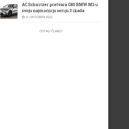
AC Schnitzer pretvara G80 BMW M3 u
svoju najmoćniju seriju 3 ikada
8. OKTOBRA 2021.
OSTALI ČLANCI