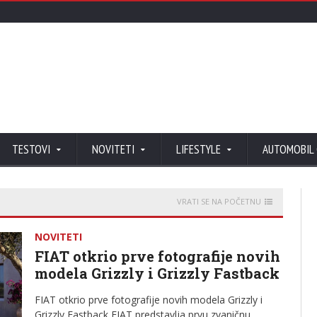
TESTOVI
NOVITETI
LIFESTYLE
AUTOMOBIL
VRATI SE NA POČETNU
NOVITETI
FIAT otkrio prve fotografije novih
modela Grizzly i Grizzly Fastback
FIAT otkrio prve fotografije novih modela Grizzly i
Grizzly Fastback FIAT predstavlja prvu zvaničnu