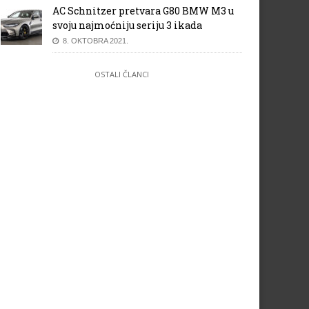
AC Schnitzer pretvara G80 BMW M3 u
svoju najmoćniju seriju 3 ikada
8. OKTOBRA 2021.
OSTALI ČLANCI