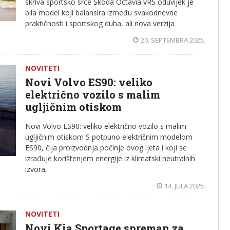
skriva sportsko srce Škoda Octavia vRS oduvijek je
bila model koji balansira između svakodnevne
praktičnosti i sportskog duha, ali nova verzija
20. SEPTEMBRA 2025.
NOVITETI
Novi Volvo ES90: veliko
električno vozilo s malim
ugljičnim otiskom
Novi Volvo ES90: veliko električno vozilo s malim
ugljičnim otiskom S potpuno električnim modelom
ES90, čija proizvodnja počinje ovog ljeta i koji se
izrađuje korištenjem energije iz klimatski neutralnih
izvora,
14. JULA 2025.
NOVITETI
Novi Kia Sportage spreman za