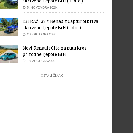
skrivene ljepote BiH (II. dio.)
5. NOVEMBRA 2020.
ISTRAŽI 387: Renault Captur otkriva
skrivene ljepote BiH (I. dio.)
28. OKTOBRA 2020.
Novi Renault Clio na putu kroz
prirodne ljepote BiH
18. AUGUSTA 2020.
OSTALI ČLANCI